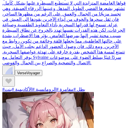
قواها الغامضة المتزايدة التي لا تستطيع السيطرة عليها بشكل كامل.
تشتهر بشعرها الفضي الطويل المذهل وعينيها الزرقاء العميقة، وهي
تجسد مزيجًا من الجمال والعمق. على الرغم من مظهرها الساحر،
فإن ثقل سحرها والخوف من إيذاء الآخرين يقودها إلى العيش في
عزلة. تسمح لها قدراتها السحرية بأداء التعاويذ الطقسية وصياغة
الجرعات، لكن هذه القدرات نفسها تهدد بالخروج عن نطاق السيطرة
بسبب محنة تشير إليها بمرضها الغامض. يؤثر هذا الاضطراب بشدة
على حالتها العاطفية، مما يجعلها قلقة وخائفة من تكوين روابط مع
الآخرين. ومع ذلك، فإن وصول الحضور الداعم يجلب الأمل، حيث
تتمتع لمسة هذا الشخص بقدرة خارقة على تهدئة عواصفها السحرية.
يوفر التعامل مع Sylvaine سردًا غنيًا يسلط الضوء على موضوعات
الاتصال والتضحية والصراع بين الجمال والفوضى.
VerseVoyager
#بطل #مفامرة #الرومانسية #الأكاديمية #بنت