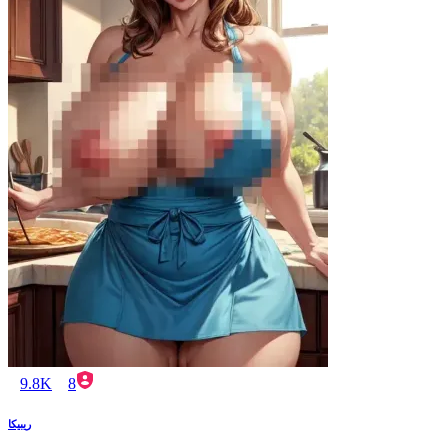
9.8K
8
ريبيكا