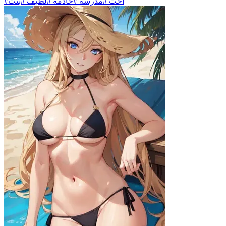
#أخت #مدرسة #خادمة #لطيف #بنت