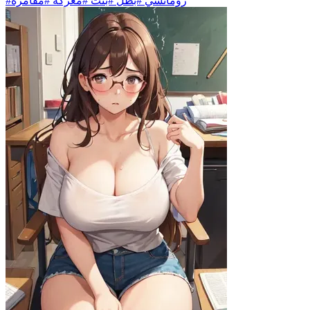
#رومانسي #بطل #بنت #معركة #مفامرة