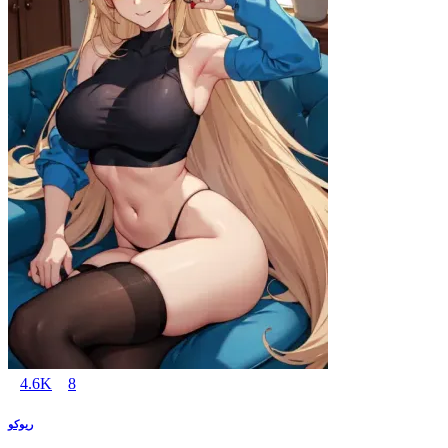
4.6K
8
ريوكو