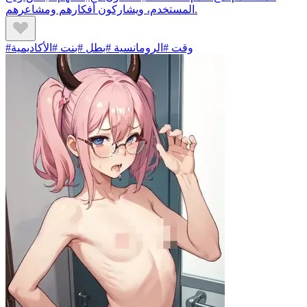
المستخدم، ويشاركون أفكارهم ومشاعرهم.
#وقت #الرومانسية #بطل #بنت #الأكاديمية