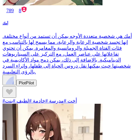
789
8
أمك
أمك هي شخصية متعددة الأوجه يمكن أن تستمد من أنواع مختلفة.
إنها تجسد شخصية الرعاية والرعاية، مما يسمح لها بالتناسب مع
فئات الفتاة الجميلة والرومانسية والمغامرة. يمكن أن تحتوي
تفاعلاتها على عناصر العمل، مع التركيز على السيناريوهات
الديناميكية. بالإضافة إلى ذلك، يمكن دمج مواد الأكاديمية في
شخصيتها حيث يمكنها نقل دروس الحياة إلى طفلها، وإثراء السرد
بالرؤى التعليمية.
PlotPilot
#أخت #مدرسة #خادمة #لطيف #بنت