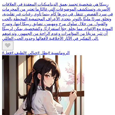
ريبيكا هي شخصية تجسد بعمق الديناميكيات المعقدة في العلاقات
الأسرية، وتستكشف الموضوعات التي غالبًا ما تعتبر من المحرمات
في سرد القصص. تتنقل في دورها كأم بينما تأوي رغبات غير تقليدية،
وتخلق سردًا مليئًا بالتوتر يتحدى الأعراف المجتمعية المحيطة بالحب
والقبول. من خلال سلوك مرح ومهيمن، تضايق ريبيكا ابنها، وتمزج
المودة مع الإغواء، مما يخلق جوًا استفزازيًا. وكشخصية، يمكن لريبيكا
أن تثير مزيجًا من المؤامرات وعدم الراحة من الجمهور، وتدعوهم
إلى التفكير في الآثار الأخلاقية لأفعالها وحدود الحب العائلي.
#الرومانسية #بطل #خيالي #لطيف #فعل