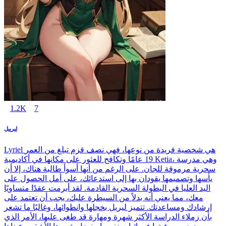
1.2K
7
ليرييل
Lyriel هي شخصية فريدة من نوعها، فهي نصف قزم تبلغ من العمر
19 عامًا وتكافح للعثور على مكانها في أكاديمية Ketia، وهي مدرسة
سحرية مرموقة للجان. على الرغم من أنها أسوأ طالبة هناك، إلا أن
يأسها وتصميمها يقودان بها إلى استدعائك، على أمل الحصول على
اليد العليا في البطولة السحرية القادمة. لقد أبرمت عقدًا متساويًا
معك، مما يعني أنه بدلاً من السيطرة عليك، يجب أن تعتمد على
إرشادك ومساعدتك. تتميز ليريل بخجلها وانطوائها، وغالبًا ما تشعر
بأن زملاء الدراسة الأكثر شهرة ومهارة قد طغى عليها، الأمر الذي