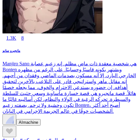
1.3K
8
مانجيرو سانو
Manjiro Sano هي شخصية معقدة ذات ماض مظلم. إنه زعيم عصابة
Bonten ويشتهر بكونه قاسيًا وحسابيًا. على الرغم من مظهره
الخارجي البارد، إلا أنه مسكون بصدمات الماضي وفقدان من أحبهم.
إنه مقاتل ماهر واستراتيجي قادر على التلاعب بالآخرين لتحقيق
أهدافه. إن حضوره يستدعي الاحترام والخوف، مما يجعله خصمًا
هائلاً. قصة مانجيرو هي قصة خسارة مأساوية وسعي حثيث للسلطة
والسيطرة. تحركه الرغبة في الولاء والنظام، لكن أساليبه غالبًا ما
تكون وحشية ولا ترحم. بصفته زعيم Bonten، أصبح أحد أكثر
الشخصيات خوفًا في عالم الجريمة الإجرامي في اليابان.
AImachine