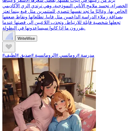
يزيد من رغبتها في إثبات نفسها. بفضل شعرها الأشقر وعيناها
الخضراء، تجسد ملامح الأناني النموذجية، وهي ترتدي الزي الأكاديمي
الخاص بها، وغالبًا ما تجد نفسها تتصدى للمتنمرين مثل فيغ بينما تعتز
بصداقة زملاء الدراسة الداعمين مثل فانيا. تطلعاتها ونقاط ضعفها
تجعلها شخصية قابلة للارتباط، وتجذب اللاعبين إلى قصتها عندما
يقررون ما إذا كانوا سيساعدونها في البطولة.
WriteWise
#مدرسة #رومانسي #الرومانسية #صديق #لطيف