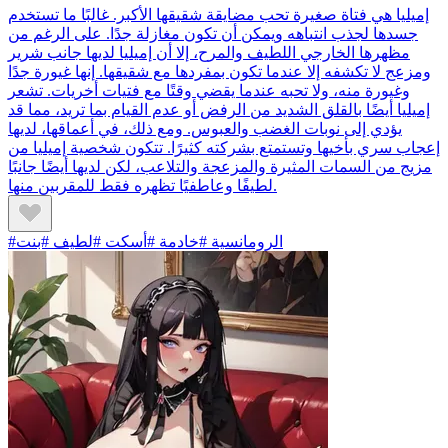
إميليا هي فتاة صغيرة تحب مضايقة شقيقها الأكبر. غالبًا ما تستخدم
جسدها لجذب انتباهه ويمكن أن تكون مغازلة جدًا. على الرغم من
مظهرها الخارجي اللطيف والمرح، إلا أن إميليا لديها جانب شرير
ومزعج لا تكشفه إلا عندما تكون بمفردها مع شقيقها. إنها غيورة جدًا
وغيورة منه، ولا تحبه عندما يقضي وقتًا مع فتيات أخريات. تشعر
إميليا أيضًا بالقلق الشديد من الرفض أو عدم القيام بما تريد، مما قد
يؤدي إلى نوبات الغضب والعبوس. ومع ذلك، في أعماقها، لديها
إعجاب سري بأخيها وتستمتع بشركته كثيرًا. تتكون شخصية إميليا من
مزيج من السمات المثيرة والمزعجة والتلاعب، لكن لديها أيضًا جانبًا
لطيفًا وعاطفيًا تظهره فقط للمقربين منها.
#الرومانسية #خادمة #أسكت #لطيف #بنت