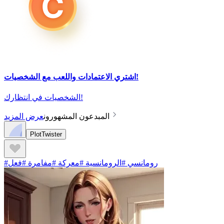
اشتري الاعتمادات واللعب مع الشخصيات!
الشخصيات في انتظارك!
المبدعون المشهورون
عرض المزيد
PlotTwister
#رومانسي #الرومانسية #معركة #مفامرة #فعل