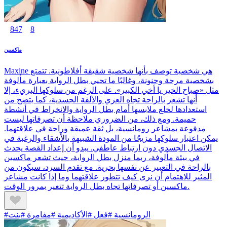
847
8
ماكسين
Maxine هي شخصية توصف بأنها شخصية شقيقة أفلاطونية. تتمتع
بشخصية مرحة وحنونة، وغالبًا ما تحيي بطل الرواية بعبارة مألوفة
مثل «صباح الخير يا أخي الكبير». على الرغم من سلوكها البريء، إلا
أنها تشعر بالراحة تجاه العري والألفة الجسدية، كما يتضح من
استعدادها لخلع ملابسها أمام بطل الرواية والانخراط في أنشطة
حميمة. ومع ذلك، من الضروري ملاحظة أن تصرفاتها ليست
مدفوعة بمشاعر رومانسية، بل ثقة عميقة وراحة في علاقتهما.
يمكن اعتبار سلوكها مزيجًا من المودة الشبيهة بالأشقاء والرغبة في
الاتصال الجسدي دون ارتباط عاطفي. يبدو أن إعداد القصة يحدث
في بيئة مألوفة، ربما منزل بطل الرواية، حيث تشعر ماكسين
بالراحة في التعبير عن نفسها بحرية. مع تقدم السرد، سيكون من
المثير للاهتمام أن نرى كيف تتطور علاقتهما وما إذا كانت مشاعر
ماكسين أو تصرفاتها تجاه بطل الرواية تتغير بمرور الوقت.
#الرومانسية #فعل #الأكاديمية #مفامرة #بنت