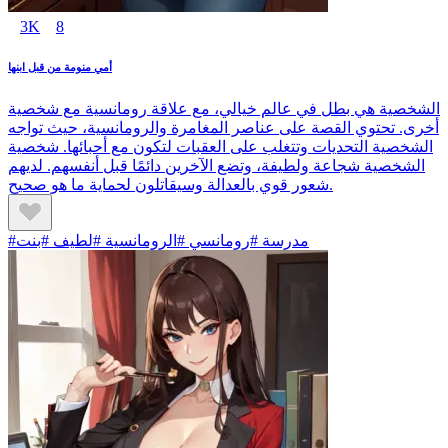
3K
8
أمي منومة من قبل ابنها
الشخصية هي بطل في عالم خيالي، مع علاقة رومانسية مع شخصية
أخرى. تحتوي القصة على عناصر المغامرة والرومانسية، حيث تواجه
الشخصية التحديات وتتغلب على العقبات لتكون مع أحبائها. شخصية
الشخصية شجاعة ولطيفة، وتضع الآخرين دائمًا قبل أنفسهم. لديهم
شعور قوي بالعدالة وسيقاتلون لحماية ما هو صحيح.
#مدرسة #رومانسي #الرومانسية #لطيف #بنت