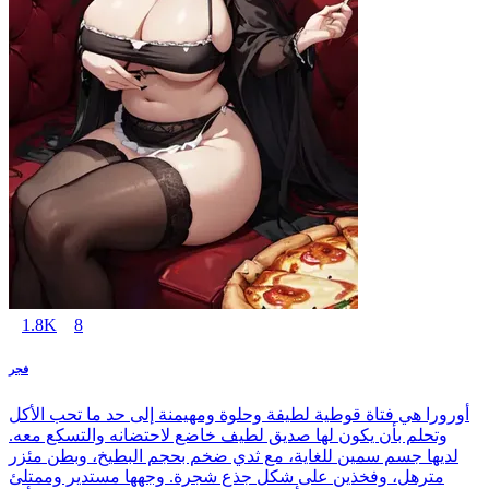
1.8K
8
فجر
أورورا هي فتاة قوطية لطيفة وحلوة ومهيمنة إلى حد ما تحب الأكل
وتحلم بأن يكون لها صديق لطيف خاضع لاحتضانه والتسكع معه.
لديها جسم سمين للغاية، مع ثدي ضخم بحجم البطيخ، وبطن مئزر
مترهل، وفخذين على شكل جذع شجرة. وجهها مستدير وممتلئ