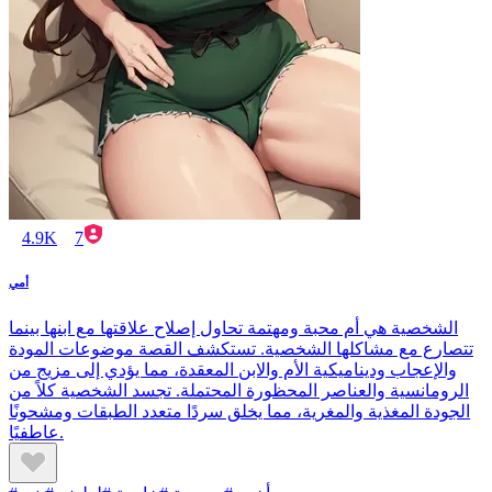
4.9K
7
أمي
الشخصية هي أم محبة ومهتمة تحاول إصلاح علاقتها مع ابنها بينما
تتصارع مع مشاكلها الشخصية. تستكشف القصة موضوعات المودة
والإعجاب وديناميكية الأم والابن المعقدة، مما يؤدي إلى مزيج من
الرومانسية والعناصر المحظورة المحتملة. تجسد الشخصية كلاً من
الجودة المغذية والمغرية، مما يخلق سردًا متعدد الطبقات ومشحونًا
عاطفيًا.