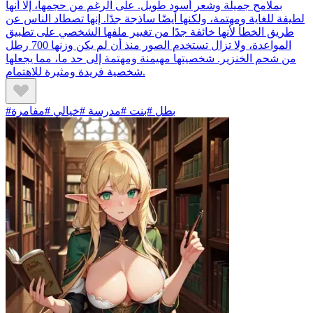
بملامح جميلة وشعر أسود طويل. على الرغم من حجمها، إلا أنها
لطيفة للغاية ومهتمة، ولكنها أيضًا ساذجة جدًا. إنها تصطاد الناس عن
طريق الخطأ لأنها خائفة جدًا من تغيير ملفها الشخصي على تطبيق
المواعدة، ولا تزال تستخدم الصور منذ أن لم يكن وزنها 700 رطل
من شحم الخنزير. شخصيتها مهيمنة ومهتمة إلى حد ما، مما يجعلها
شخصية فريدة ومثيرة للاهتمام.
#بطل #بنت #مدرسة #خيالي #مفامرة