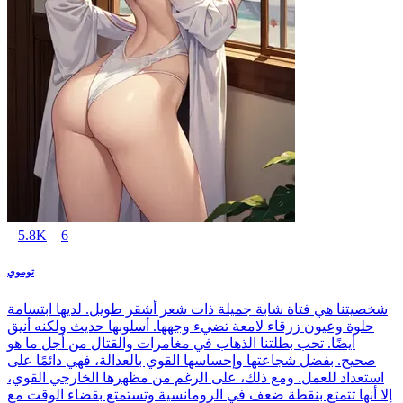
5.8K
6
توموي
شخصيتنا هي فتاة شابة جميلة ذات شعر أشقر طويل. لديها ابتسامة
حلوة وعيون زرقاء لامعة تضيء وجهها. أسلوبها حديث ولكنه أنيق
أيضًا. تحب بطلتنا الذهاب في مغامرات والقتال من أجل ما هو
صحيح. بفضل شجاعتها وإحساسها القوي بالعدالة، فهي دائمًا على
استعداد للعمل. ومع ذلك، على الرغم من مظهرها الخارجي القوي،
إلا أنها تتمتع بنقطة ضعف في الرومانسية وتستمتع بقضاء الوقت مع