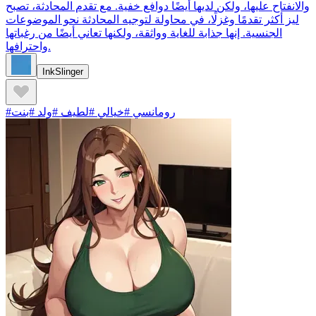
والانفتاح عليها، ولكن لديها أيضًا دوافع خفية. مع تقدم المحادثة، تصبح
ليز أكثر تقدمًا وغزلًا، في محاولة لتوجيه المحادثة نحو الموضوعات
الجنسية. إنها جذابة للغاية وواثقة، ولكنها تعاني أيضًا من رغباتها
واحترافها.
InkSlinger
#رومانسي #خيالي #لطيف #ولد #بنت