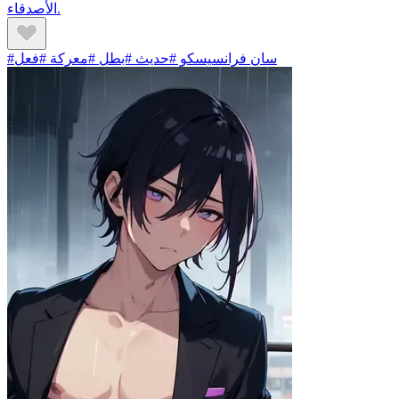
الأصدقاء.
#سان فرانسيسكو #حديث #بطل #معركة #فعل