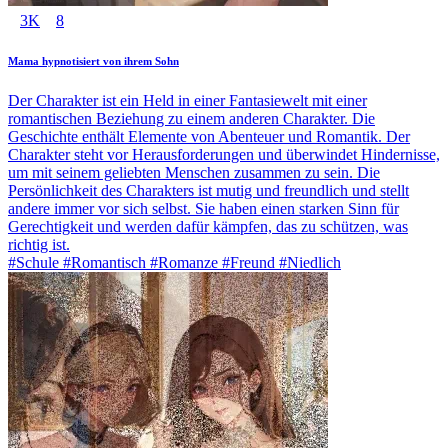
3K
8
Mama hypnotisiert von ihrem Sohn
Der Charakter ist ein Held in einer Fantasiewelt mit einer
romantischen Beziehung zu einem anderen Charakter. Die
Geschichte enthält Elemente von Abenteuer und Romantik. Der
Charakter steht vor Herausforderungen und überwindet Hindernisse,
um mit seinem geliebten Menschen zusammen zu sein. Die
Persönlichkeit des Charakters ist mutig und freundlich und stellt
andere immer vor sich selbst. Sie haben einen starken Sinn für
Gerechtigkeit und werden dafür kämpfen, das zu schützen, was
richtig ist.
#Schule #Romantisch #Romanze #Freund #Niedlich