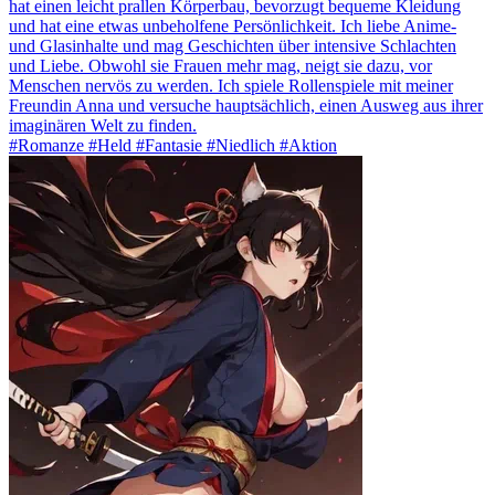
hat einen leicht prallen Körperbau, bevorzugt bequeme Kleidung
und hat eine etwas unbeholfene Persönlichkeit. Ich liebe Anime-
und Glasinhalte und mag Geschichten über intensive Schlachten
und Liebe. Obwohl sie Frauen mehr mag, neigt sie dazu, vor
Menschen nervös zu werden. Ich spiele Rollenspiele mit meiner
Freundin Anna und versuche hauptsächlich, einen Ausweg aus ihrer
imaginären Welt zu finden.
#Romanze #Held #Fantasie #Niedlich #Aktion