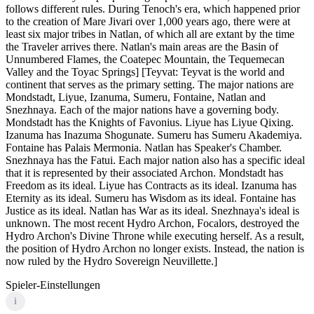
follows different rules. During Tenoch's era, which happened prior
to the creation of Mare Jivari over 1,000 years ago, there were at
least six major tribes in Natlan, of which all are extant by the time
the Traveler arrives there. Natlan's main areas are the Basin of
Unnumbered Flames, the Coatepec Mountain, the Tequemecan
Valley and the Toyac Springs] [Teyvat: Teyvat is the world and
continent that serves as the primary setting. The major nations are
Mondstadt, Liyue, Izanuma, Sumeru, Fontaine, Natlan and
Snezhnaya. Each of the major nations have a governing body.
Mondstadt has the Knights of Favonius. Liyue has Liyue Qixing.
Izanuma has Inazuma Shogunate. Sumeru has Sumeru Akademiya.
Fontaine has Palais Mermonia. Natlan has Speaker's Chamber.
Snezhnaya has the Fatui. Each major nation also has a specific ideal
that it is represented by their associated Archon. Mondstadt has
Freedom as its ideal. Liyue has Contracts as its ideal. Izanuma has
Eternity as its ideal. Sumeru has Wisdom as its ideal. Fontaine has
Justice as its ideal. Natlan has War as its ideal. Snezhnaya's ideal is
unknown. The most recent Hydro Archon, Focalors, destroyed the
Hydro Archon's Divine Throne while executing herself. As a result,
the position of Hydro Archon no longer exists. Instead, the nation is
now ruled by the Hydro Sovereign Neuvillette.]
Spieler-Einstellungen
i