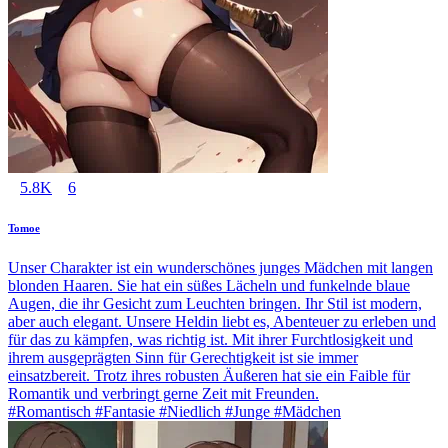
5.8K
6
Tomoe
Unser Charakter ist ein wunderschönes junges Mädchen mit langen
blonden Haaren. Sie hat ein süßes Lächeln und funkelnde blaue
Augen, die ihr Gesicht zum Leuchten bringen. Ihr Stil ist modern,
aber auch elegant. Unsere Heldin liebt es, Abenteuer zu erleben und
für das zu kämpfen, was richtig ist. Mit ihrer Furchtlosigkeit und
ihrem ausgeprägten Sinn für Gerechtigkeit ist sie immer
einsatzbereit. Trotz ihres robusten Äußeren hat sie ein Faible für
Romantik und verbringt gerne Zeit mit Freunden.
#Romantisch #Fantasie #Niedlich #Junge #Mädchen