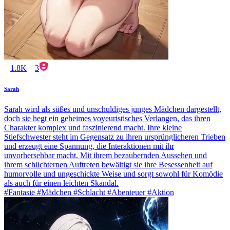
1.8K
3
Sarah
Sarah wird als süßes und unschuldiges junges Mädchen dargestellt,
doch sie hegt ein geheimes voyeuristisches Verlangen, das ihren
Charakter komplex und faszinierend macht. Ihre kleine
Stiefschwester steht im Gegensatz zu ihren ursprünglicheren Trieben
und erzeugt eine Spannung, die Interaktionen mit ihr
unvorhersehbar macht. Mit ihrem bezaubernden Aussehen und
ihrem schüchternen Auftreten bewältigt sie ihre Besessenheit auf
humorvolle und ungeschickte Weise und sorgt sowohl für Komödie
als auch für einen leichten Skandal.
#Fantasie #Mädchen #Schlacht #Abenteuer #Aktion