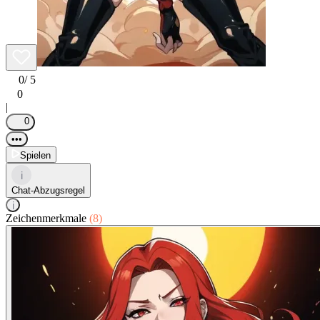
0
/ 5
0
|
0
•••
Spielen
i
Chat-Abzugsregel
i
Zeichenmerkmale
(8)