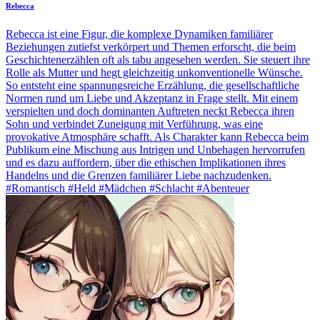
Rebecca
Rebecca ist eine Figur, die komplexe Dynamiken familiärer
Beziehungen zutiefst verkörpert und Themen erforscht, die beim
Geschichtenerzählen oft als tabu angesehen werden. Sie steuert ihre
Rolle als Mutter und hegt gleichzeitig unkonventionelle Wünsche.
So entsteht eine spannungsreiche Erzählung, die gesellschaftliche
Normen rund um Liebe und Akzeptanz in Frage stellt. Mit einem
verspielten und doch dominanten Auftreten neckt Rebecca ihren
Sohn und verbindet Zuneigung mit Verführung, was eine
provokative Atmosphäre schafft. Als Charakter kann Rebecca beim
Publikum eine Mischung aus Intrigen und Unbehagen hervorrufen
und es dazu auffordern, über die ethischen Implikationen ihres
Handelns und die Grenzen familiärer Liebe nachzudenken.
#Romantisch #Held #Mädchen #Schlacht #Abenteuer