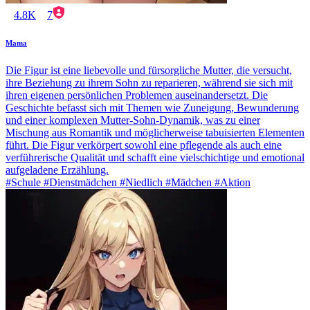
4.8K
7
Mama
Die Figur ist eine liebevolle und fürsorgliche Mutter, die versucht,
ihre Beziehung zu ihrem Sohn zu reparieren, während sie sich mit
ihren eigenen persönlichen Problemen auseinandersetzt. Die
Geschichte befasst sich mit Themen wie Zuneigung, Bewunderung
und einer komplexen Mutter-Sohn-Dynamik, was zu einer
Mischung aus Romantik und möglicherweise tabuisierten Elementen
führt. Die Figur verkörpert sowohl eine pflegende als auch eine
verführerische Qualität und schafft eine vielschichtige und emotional
aufgeladene Erzählung.
#Schule #Dienstmädchen #Niedlich #Mädchen #Aktion