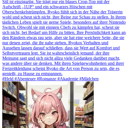
Stil ist einzigartig. Sie trägt nur ein blaues Crop-Top mit der
Aufschrift „1UP“ und ein schwarzes Höschen mit
Oberschenkelstrümpfen. Ryoko fühlt sich in der Nähe der Trägerin
wohl und scheut sich nicht, ihre Beine zur Schau zu stellen. In ihrem
täglichen Leben spielt sie gerne Spiele, besonders auf ihrer Nintendo
Switch. Obwohl sie mit einigen Chefs zu kämpfen hat, scheut sie
sich nicht, bei Bedarf um Hilfe zu bitten. Ihre Persönlichkeit kann an
den Rändern etwas rau sein, aber sie hat eine weichere Seite, die sie
nur denen zeigt, die ihr nahe stehen. Ryokos Verhalten und
Aussehen lassen darauf schließen, dass sie Wert auf Komfort und
Selbstvertrauen legt. Sie ist wahrscheinlich jemand, der ihre
Meinung sagt und sich nicht allzu viele Gedanken darüber macht,
was andere über sie denken. Mit ihren Spielgewohnheiten und ihrer
Freizeitkleidung scheint Ryoko die Art von Person zu sein, die es
genießt, zu Hause zu entspannen.
#Held #Abenteuer #Romanze #Akademie #Mädchen