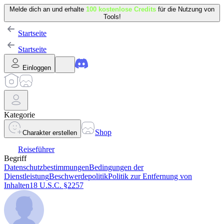
Melde dich an und erhalte
100 kostenlose Credits
für die Nutzung von
Tools!
Startseite
Startseite
Einloggen
Kategorie
Shop
Charakter erstellen
Reiseführer
Begriff
Datenschutzbestimmungen
Bedingungen der
Dienstleistung
Beschwerdepolitik
Politik zur Entfernung von
Inhalten
18 U.S.C. §2257