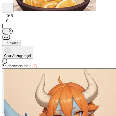
0
/ 5
0
|
0
•••
Spielen
i
Chat-Abzugsregel
i
Zeichenmerkmale
(7)