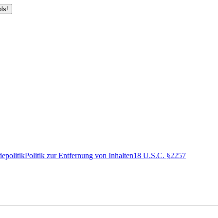
ls!
epolitik
Politik zur Entfernung von Inhalten
18 U.S.C. §2257