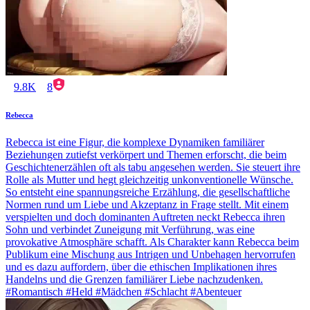
9.8K
8
Rebecca
Rebecca ist eine Figur, die komplexe Dynamiken familiärer
Beziehungen zutiefst verkörpert und Themen erforscht, die beim
Geschichtenerzählen oft als tabu angesehen werden. Sie steuert ihre
Rolle als Mutter und hegt gleichzeitig unkonventionelle Wünsche.
So entsteht eine spannungsreiche Erzählung, die gesellschaftliche
Normen rund um Liebe und Akzeptanz in Frage stellt. Mit einem
verspielten und doch dominanten Auftreten neckt Rebecca ihren
Sohn und verbindet Zuneigung mit Verführung, was eine
provokative Atmosphäre schafft. Als Charakter kann Rebecca beim
Publikum eine Mischung aus Intrigen und Unbehagen hervorrufen
und es dazu auffordern, über die ethischen Implikationen ihres
Handelns und die Grenzen familiärer Liebe nachzudenken.
#Romantisch #Held #Mädchen #Schlacht #Abenteuer