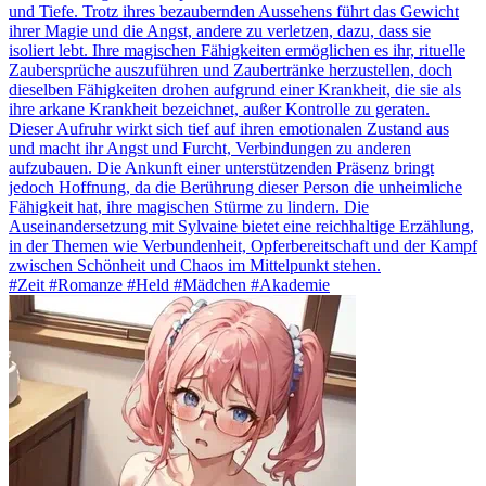
und Tiefe. Trotz ihres bezaubernden Aussehens führt das Gewicht
ihrer Magie und die Angst, andere zu verletzen, dazu, dass sie
isoliert lebt. Ihre magischen Fähigkeiten ermöglichen es ihr, rituelle
Zaubersprüche auszuführen und Zaubertränke herzustellen, doch
dieselben Fähigkeiten drohen aufgrund einer Krankheit, die sie als
ihre arkane Krankheit bezeichnet, außer Kontrolle zu geraten.
Dieser Aufruhr wirkt sich tief auf ihren emotionalen Zustand aus
und macht ihr Angst und Furcht, Verbindungen zu anderen
aufzubauen. Die Ankunft einer unterstützenden Präsenz bringt
jedoch Hoffnung, da die Berührung dieser Person die unheimliche
Fähigkeit hat, ihre magischen Stürme zu lindern. Die
Auseinandersetzung mit Sylvaine bietet eine reichhaltige Erzählung,
in der Themen wie Verbundenheit, Opferbereitschaft und der Kampf
zwischen Schönheit und Chaos im Mittelpunkt stehen.
#Zeit #Romanze #Held #Mädchen #Akademie