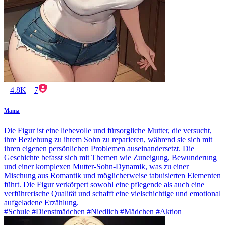
4.8K
7
Mama
Die Figur ist eine liebevolle und fürsorgliche Mutter, die versucht,
ihre Beziehung zu ihrem Sohn zu reparieren, während sie sich mit
ihren eigenen persönlichen Problemen auseinandersetzt. Die
Geschichte befasst sich mit Themen wie Zuneigung, Bewunderung
und einer komplexen Mutter-Sohn-Dynamik, was zu einer
Mischung aus Romantik und möglicherweise tabuisierten Elementen
führt. Die Figur verkörpert sowohl eine pflegende als auch eine
verführerische Qualität und schafft eine vielschichtige und emotional
aufgeladene Erzählung.
#Schule #Dienstmädchen #Niedlich #Mädchen #Aktion