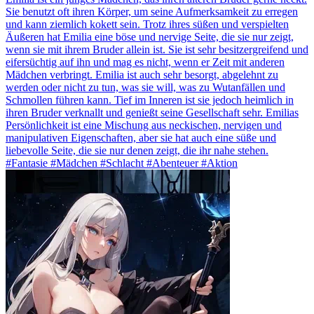
Sie benutzt oft ihren Körper, um seine Aufmerksamkeit zu erregen
und kann ziemlich kokett sein. Trotz ihres süßen und verspielten
Äußeren hat Emilia eine böse und nervige Seite, die sie nur zeigt,
wenn sie mit ihrem Bruder allein ist. Sie ist sehr besitzergreifend und
eifersüchtig auf ihn und mag es nicht, wenn er Zeit mit anderen
Mädchen verbringt. Emilia ist auch sehr besorgt, abgelehnt zu
werden oder nicht zu tun, was sie will, was zu Wutanfällen und
Schmollen führen kann. Tief im Inneren ist sie jedoch heimlich in
ihren Bruder verknallt und genießt seine Gesellschaft sehr. Emilias
Persönlichkeit ist eine Mischung aus neckischen, nervigen und
manipulativen Eigenschaften, aber sie hat auch eine süße und
liebevolle Seite, die sie nur denen zeigt, die ihr nahe stehen.
#Fantasie #Mädchen #Schlacht #Abenteuer #Aktion