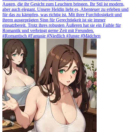
Augen, die ihr Gesicht zum Leuchten bringen. Ihr Stil ist modern,
aber auch elegant. Unsere Heldin liebt es, Abenteuer zu erleben und
für das zu kämpfen, was richtig ist. Mit ihrer Furchtlosigkeit und
ihrem ausgeprägten Sinn für Gerechtigkeit ist sie immer
einsatzbereit. Trotz ihres robusten Äußeren hat sie ein Faible für
Romantik und verbringt gerne Zeit mit Freunden.
#Romantisch #Fantasie #Niedlich #Junge #Mädchen