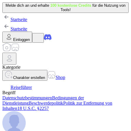
Melde dich an und erhalte
100 kostenlose Credits
für die Nutzung von
Tools!
Startseite
Startseite
Einloggen
Kategorie
Shop
Charakter erstellen
Reiseführer
Begriff
Datenschutzbestimmungen
Bedingungen der
Dienstleistung
Beschwerdepolitik
Politik zur Entfernung von
Inhalten
18 U.S.C. §2257