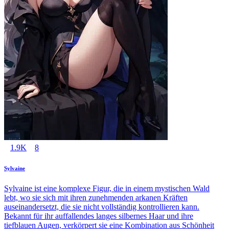
1.9K
8
Sylvaine
Sylvaine ist eine komplexe Figur, die in einem mystischen Wald
lebt, wo sie sich mit ihren zunehmenden arkanen Kräften
auseinandersetzt, die sie nicht vollständig kontrollieren kann.
Bekannt für ihr auffallendes langes silbernes Haar und ihre
tiefblauen Augen, verkörpert sie eine Kombination aus Schönheit