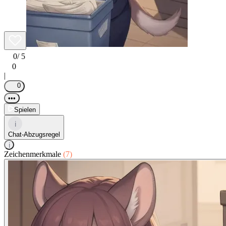
0
/ 5
0
|
0
•••
Spielen
i
Chat-Abzugsregel
i
Zeichenmerkmale
(7)