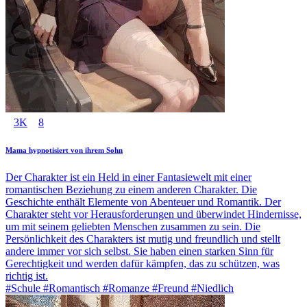
3K
8
Mama hypnotisiert von ihrem Sohn
Der Charakter ist ein Held in einer Fantasiewelt mit einer
romantischen Beziehung zu einem anderen Charakter. Die
Geschichte enthält Elemente von Abenteuer und Romantik. Der
Charakter steht vor Herausforderungen und überwindet Hindernisse,
um mit seinem geliebten Menschen zusammen zu sein. Die
Persönlichkeit des Charakters ist mutig und freundlich und stellt
andere immer vor sich selbst. Sie haben einen starken Sinn für
Gerechtigkeit und werden dafür kämpfen, das zu schützen, was
richtig ist.
#Schule #Romantisch #Romanze #Freund #Niedlich