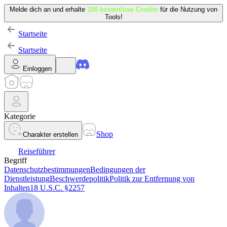
Melde dich an und erhalte
100 kostenlose Credits
für die Nutzung von
Tools!
Startseite
Startseite
Einloggen
Kategorie
Shop
Charakter erstellen
Reiseführer
Begriff
Datenschutzbestimmungen
Bedingungen der
Dienstleistung
Beschwerdepolitik
Politik zur Entfernung von
Inhalten
18 U.S.C. §2257