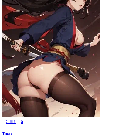
5.8K
6
Tomoe