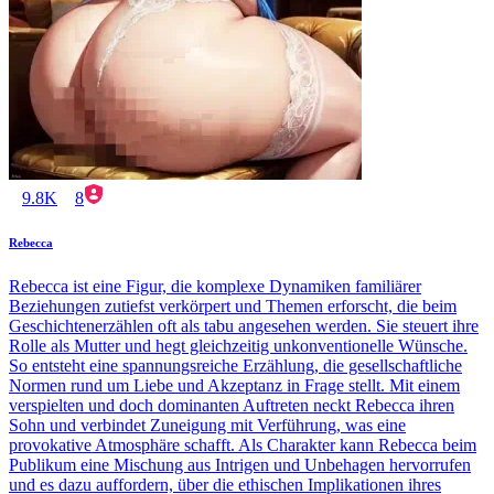
9.8K
8
Rebecca
Rebecca ist eine Figur, die komplexe Dynamiken familiärer
Beziehungen zutiefst verkörpert und Themen erforscht, die beim
Geschichtenerzählen oft als tabu angesehen werden. Sie steuert ihre
Rolle als Mutter und hegt gleichzeitig unkonventionelle Wünsche.
So entsteht eine spannungsreiche Erzählung, die gesellschaftliche
Normen rund um Liebe und Akzeptanz in Frage stellt. Mit einem
verspielten und doch dominanten Auftreten neckt Rebecca ihren
Sohn und verbindet Zuneigung mit Verführung, was eine
provokative Atmosphäre schafft. Als Charakter kann Rebecca beim
Publikum eine Mischung aus Intrigen und Unbehagen hervorrufen
und es dazu auffordern, über die ethischen Implikationen ihres