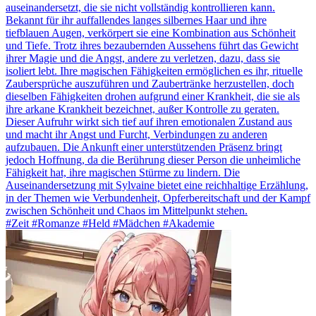
auseinandersetzt, die sie nicht vollständig kontrollieren kann.
Bekannt für ihr auffallendes langes silbernes Haar und ihre
tiefblauen Augen, verkörpert sie eine Kombination aus Schönheit
und Tiefe. Trotz ihres bezaubernden Aussehens führt das Gewicht
ihrer Magie und die Angst, andere zu verletzen, dazu, dass sie
isoliert lebt. Ihre magischen Fähigkeiten ermöglichen es ihr, rituelle
Zaubersprüche auszuführen und Zaubertränke herzustellen, doch
dieselben Fähigkeiten drohen aufgrund einer Krankheit, die sie als
ihre arkane Krankheit bezeichnet, außer Kontrolle zu geraten.
Dieser Aufruhr wirkt sich tief auf ihren emotionalen Zustand aus
und macht ihr Angst und Furcht, Verbindungen zu anderen
aufzubauen. Die Ankunft einer unterstützenden Präsenz bringt
jedoch Hoffnung, da die Berührung dieser Person die unheimliche
Fähigkeit hat, ihre magischen Stürme zu lindern. Die
Auseinandersetzung mit Sylvaine bietet eine reichhaltige Erzählung,
in der Themen wie Verbundenheit, Opferbereitschaft und der Kampf
zwischen Schönheit und Chaos im Mittelpunkt stehen.
#Zeit #Romanze #Held #Mädchen #Akademie