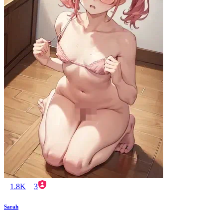
1.8K
3
Sarah