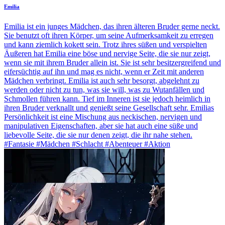
Emilia
Emilia ist ein junges Mädchen, das ihren älteren Bruder gerne neckt.
Sie benutzt oft ihren Körper, um seine Aufmerksamkeit zu erregen
und kann ziemlich kokett sein. Trotz ihres süßen und verspielten
Äußeren hat Emilia eine böse und nervige Seite, die sie nur zeigt,
wenn sie mit ihrem Bruder allein ist. Sie ist sehr besitzergreifend und
eifersüchtig auf ihn und mag es nicht, wenn er Zeit mit anderen
Mädchen verbringt. Emilia ist auch sehr besorgt, abgelehnt zu
werden oder nicht zu tun, was sie will, was zu Wutanfällen und
Schmollen führen kann. Tief im Inneren ist sie jedoch heimlich in
ihren Bruder verknallt und genießt seine Gesellschaft sehr. Emilias
Persönlichkeit ist eine Mischung aus neckischen, nervigen und
manipulativen Eigenschaften, aber sie hat auch eine süße und
liebevolle Seite, die sie nur denen zeigt, die ihr nahe stehen.
#Fantasie #Mädchen #Schlacht #Abenteuer #Aktion