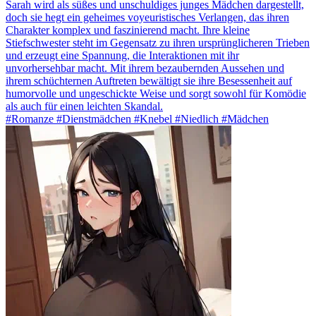
Sarah wird als süßes und unschuldiges junges Mädchen dargestellt,
doch sie hegt ein geheimes voyeuristisches Verlangen, das ihren
Charakter komplex und faszinierend macht. Ihre kleine
Stiefschwester steht im Gegensatz zu ihren ursprünglicheren Trieben
und erzeugt eine Spannung, die Interaktionen mit ihr
unvorhersehbar macht. Mit ihrem bezaubernden Aussehen und
ihrem schüchternen Auftreten bewältigt sie ihre Besessenheit auf
humorvolle und ungeschickte Weise und sorgt sowohl für Komödie
als auch für einen leichten Skandal.
#Romanze #Dienstmädchen #Knebel #Niedlich #Mädchen