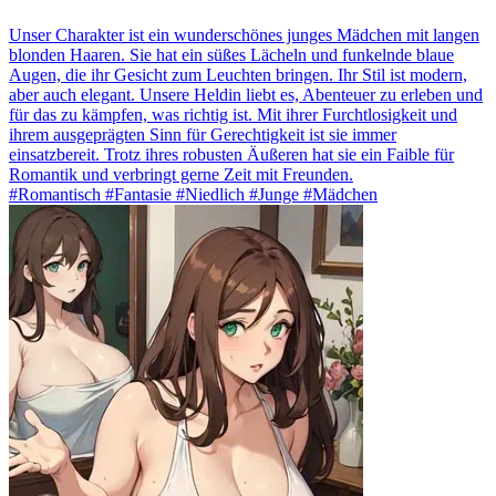
Unser Charakter ist ein wunderschönes junges Mädchen mit langen
blonden Haaren. Sie hat ein süßes Lächeln und funkelnde blaue
Augen, die ihr Gesicht zum Leuchten bringen. Ihr Stil ist modern,
aber auch elegant. Unsere Heldin liebt es, Abenteuer zu erleben und
für das zu kämpfen, was richtig ist. Mit ihrer Furchtlosigkeit und
ihrem ausgeprägten Sinn für Gerechtigkeit ist sie immer
einsatzbereit. Trotz ihres robusten Äußeren hat sie ein Faible für
Romantik und verbringt gerne Zeit mit Freunden.
#Romantisch #Fantasie #Niedlich #Junge #Mädchen