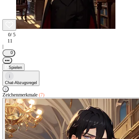
0
/ 5
11
|
0
•••
Spielen
i
Chat-Abzugsregel
i
Zeichenmerkmale
(7)