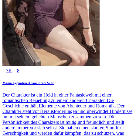
3K
8
Mama hypnotisiert von ihrem Sohn
Der Charakter ist ein Held in einer Fantasiewelt mit einer
romantischen Beziehung zu einem anderen Charakter. Die
Geschichte enthält Elemente von Abenteuer und Romantik. Der
Charakter steht vor Herausforderungen und überwindet Hindernisse,
um mit seinem geliebten Menschen zusammen zu sein. Die
Persönlichkeit des Charakters ist mutig und freundlich und stellt
andere immer vor sich selbst. Sie haben einen starken Sinn für
Gerechtigkeit und werden dafür kämpfen, das zu schützen, was