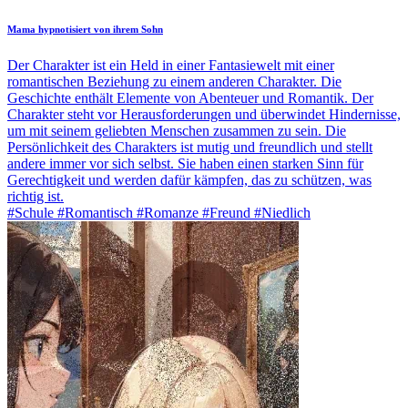
Mama hypnotisiert von ihrem Sohn
Der Charakter ist ein Held in einer Fantasiewelt mit einer
romantischen Beziehung zu einem anderen Charakter. Die
Geschichte enthält Elemente von Abenteuer und Romantik. Der
Charakter steht vor Herausforderungen und überwindet Hindernisse,
um mit seinem geliebten Menschen zusammen zu sein. Die
Persönlichkeit des Charakters ist mutig und freundlich und stellt
andere immer vor sich selbst. Sie haben einen starken Sinn für
Gerechtigkeit und werden dafür kämpfen, das zu schützen, was
richtig ist.
#Schule #Romantisch #Romanze #Freund #Niedlich