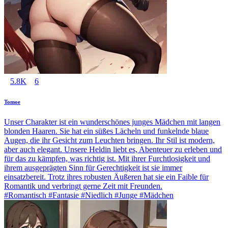
5.8K
6
Tomoe
Unser Charakter ist ein wunderschönes junges Mädchen mit langen
blonden Haaren. Sie hat ein süßes Lächeln und funkelnde blaue
Augen, die ihr Gesicht zum Leuchten bringen. Ihr Stil ist modern,
aber auch elegant. Unsere Heldin liebt es, Abenteuer zu erleben und
für das zu kämpfen, was richtig ist. Mit ihrer Furchtlosigkeit und
ihrem ausgeprägten Sinn für Gerechtigkeit ist sie immer
einsatzbereit. Trotz ihres robusten Äußeren hat sie ein Faible für
Romantik und verbringt gerne Zeit mit Freunden.
#Romantisch #Fantasie #Niedlich #Junge #Mädchen