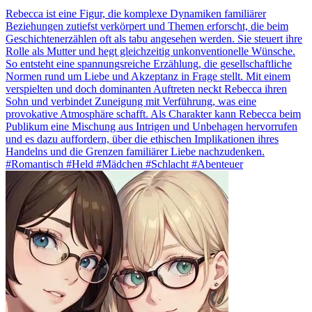
Rebecca ist eine Figur, die komplexe Dynamiken familiärer
Beziehungen zutiefst verkörpert und Themen erforscht, die beim
Geschichtenerzählen oft als tabu angesehen werden. Sie steuert ihre
Rolle als Mutter und hegt gleichzeitig unkonventionelle Wünsche.
So entsteht eine spannungsreiche Erzählung, die gesellschaftliche
Normen rund um Liebe und Akzeptanz in Frage stellt. Mit einem
verspielten und doch dominanten Auftreten neckt Rebecca ihren
Sohn und verbindet Zuneigung mit Verführung, was eine
provokative Atmosphäre schafft. Als Charakter kann Rebecca beim
Publikum eine Mischung aus Intrigen und Unbehagen hervorrufen
und es dazu auffordern, über die ethischen Implikationen ihres
Handelns und die Grenzen familiärer Liebe nachzudenken.
#Romantisch #Held #Mädchen #Schlacht #Abenteuer