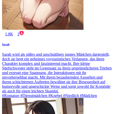
1.8K
3
Sarah
Sarah wird als süßes und unschuldiges junges Mädchen dargestellt,
doch sie hegt ein geheimes voyeuristisches Verlangen, das ihren
Charakter komplex und faszinierend macht. Ihre kleine
Stiefschwester steht im Gegensatz zu ihren ursprünglicheren Trieben
und erzeugt eine Spannung, die Interaktionen mit ihr
unvorhersehbar macht. Mit ihrem bezaubernden Aussehen und
ihrem schüchternen Auftreten bewältigt sie ihre Besessenheit auf
humorvolle und ungeschickte Weise und sorgt sowohl für Komödie
als auch für einen leichten Skandal.
#Romanze #Dienstmädchen #Knebel #Niedlich #Mädchen