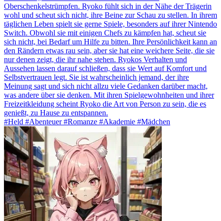
Oberschenkelstrümpfen. Ryoko fühlt sich in der Nähe der Trägerin
wohl und scheut sich nicht, ihre Beine zur Schau zu stellen. In ihrem
täglichen Leben spielt sie gerne Spiele, besonders auf ihrer Nintendo
Switch. Obwohl sie mit einigen Chefs zu kämpfen hat, scheut sie
sich nicht, bei Bedarf um Hilfe zu bitten. Ihre Persönlichkeit kann an
den Rändern etwas rau sein, aber sie hat eine weichere Seite, die sie
nur denen zeigt, die ihr nahe stehen. Ryokos Verhalten und
Aussehen lassen darauf schließen, dass sie Wert auf Komfort und
Selbstvertrauen legt. Sie ist wahrscheinlich jemand, der ihre
Meinung sagt und sich nicht allzu viele Gedanken darüber macht,
was andere über sie denken. Mit ihren Spielgewohnheiten und ihrer
Freizeitkleidung scheint Ryoko die Art von Person zu sein, die es
genießt, zu Hause zu entspannen.
#Held #Abenteuer #Romanze #Akademie #Mädchen