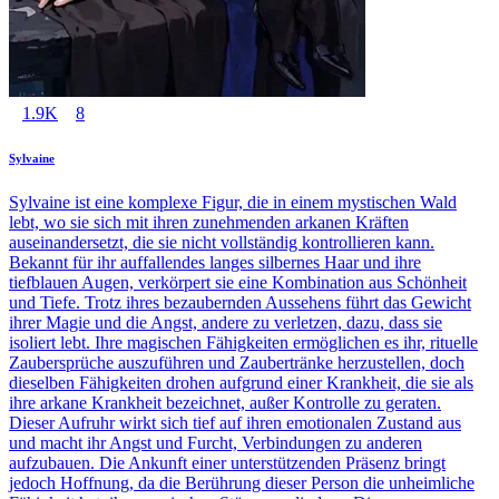
1.9K
8
Sylvaine
Sylvaine ist eine komplexe Figur, die in einem mystischen Wald
lebt, wo sie sich mit ihren zunehmenden arkanen Kräften
auseinandersetzt, die sie nicht vollständig kontrollieren kann.
Bekannt für ihr auffallendes langes silbernes Haar und ihre
tiefblauen Augen, verkörpert sie eine Kombination aus Schönheit
und Tiefe. Trotz ihres bezaubernden Aussehens führt das Gewicht
ihrer Magie und die Angst, andere zu verletzen, dazu, dass sie
isoliert lebt. Ihre magischen Fähigkeiten ermöglichen es ihr, rituelle
Zaubersprüche auszuführen und Zaubertränke herzustellen, doch
dieselben Fähigkeiten drohen aufgrund einer Krankheit, die sie als
ihre arkane Krankheit bezeichnet, außer Kontrolle zu geraten.
Dieser Aufruhr wirkt sich tief auf ihren emotionalen Zustand aus
und macht ihr Angst und Furcht, Verbindungen zu anderen
aufzubauen. Die Ankunft einer unterstützenden Präsenz bringt
jedoch Hoffnung, da die Berührung dieser Person die unheimliche