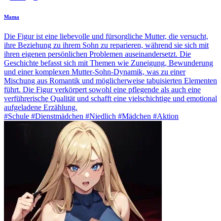
Mama
Die Figur ist eine liebevolle und fürsorgliche Mutter, die versucht,
ihre Beziehung zu ihrem Sohn zu reparieren, während sie sich mit
ihren eigenen persönlichen Problemen auseinandersetzt. Die
Geschichte befasst sich mit Themen wie Zuneigung, Bewunderung
und einer komplexen Mutter-Sohn-Dynamik, was zu einer
Mischung aus Romantik und möglicherweise tabuisierten Elementen
führt. Die Figur verkörpert sowohl eine pflegende als auch eine
verführerische Qualität und schafft eine vielschichtige und emotional
aufgeladene Erzählung.
#Schule #Dienstmädchen #Niedlich #Mädchen #Aktion