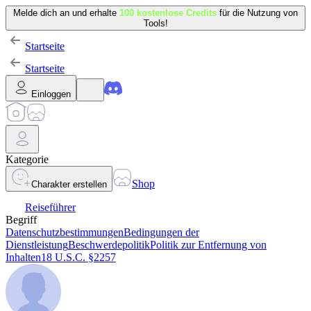
Melde dich an und erhalte
100 kostenlose Credits
für die Nutzung von
Tools!
Startseite
Startseite
Einloggen
Kategorie
Shop
Charakter erstellen
Reiseführer
Begriff
Datenschutzbestimmungen
Bedingungen der
Dienstleistung
Beschwerdepolitik
Politik zur Entfernung von
Inhalten
18 U.S.C. §2257