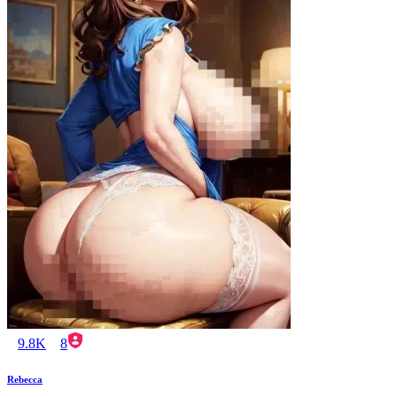
9.8K
8
Rebecca