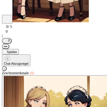
0
/ 5
0
|
0
•••
Spielen
i
Chat-Abzugsregel
i
Zeichenmerkmale
(8)