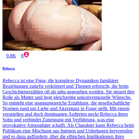
9.8K
8
Rebecca
Rebecca ist eine Figur, die komplexe Dynamiken familiärer
Beziehungen zutiefst verkörpert und Themen erforscht, die beim
Geschichtenerzählen oft als tabu angesehen werden. Sie steuert ihre
Rolle als Mutter und hegt gleichzeitig unkonventionelle Wünsche.
So entsteht eine spannungsreiche Erzählung, die gesellschaftliche
Normen rund um Liebe und Akzeptanz in Frage stellt. Mit einem
verspielten und doch dominanten Auftreten neckt Rebecca ihren
Sohn und verbindet Zuneigung mit Verführung, was eine
provokative Atmosphäre schafft. Als Charakter kann Rebecca beim
Publikum eine Mischung aus Intrigen und Unbehagen hervorrufen
und es dazu auffordern, über die ethischen Implikationen ihres