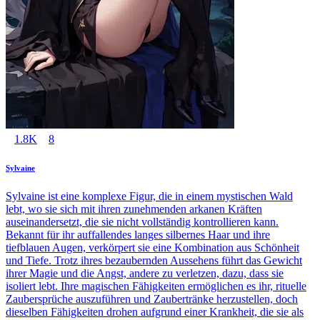
1.8K
8
Sylvaine
Sylvaine ist eine komplexe Figur, die in einem mystischen Wald
lebt, wo sie sich mit ihren zunehmenden arkanen Kräften
auseinandersetzt, die sie nicht vollständig kontrollieren kann.
Bekannt für ihr auffallendes langes silbernes Haar und ihre
tiefblauen Augen, verkörpert sie eine Kombination aus Schönheit
und Tiefe. Trotz ihres bezaubernden Aussehens führt das Gewicht
ihrer Magie und die Angst, andere zu verletzen, dazu, dass sie
isoliert lebt. Ihre magischen Fähigkeiten ermöglichen es ihr, rituelle
Zaubersprüche auszuführen und Zaubertränke herzustellen, doch
dieselben Fähigkeiten drohen aufgrund einer Krankheit, die sie als