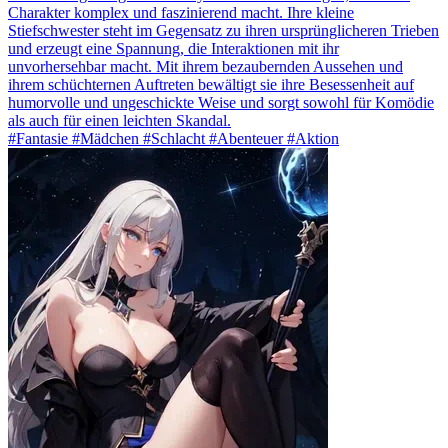
Charakter komplex und faszinierend macht. Ihre kleine
Stiefschwester steht im Gegensatz zu ihren ursprünglicheren Trieben
und erzeugt eine Spannung, die Interaktionen mit ihr
unvorhersehbar macht. Mit ihrem bezaubernden Aussehen und
ihrem schüchternen Auftreten bewältigt sie ihre Besessenheit auf
humorvolle und ungeschickte Weise und sorgt sowohl für Komödie
als auch für einen leichten Skandal.
#Fantasie #Mädchen #Schlacht #Abenteuer #Aktion