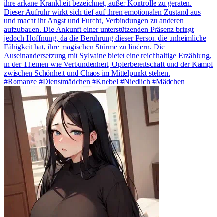
ihre arkane Krankheit bezeichnet, außer Kontrolle zu geraten.
Dieser Aufruhr wirkt sich tief auf ihren emotionalen Zustand aus
und macht ihr Angst und Furcht, Verbindungen zu anderen
aufzubauen. Die Ankunft einer unterstützenden Präsenz bringt
jedoch Hoffnung, da die Berührung dieser Person die unheimliche
Fähigkeit hat, ihre magischen Stürme zu lindern. Die
Auseinandersetzung mit Sylvaine bietet eine reichhaltige Erzählung,
in der Themen wie Verbundenheit, Opferbereitschaft und der Kampf
zwischen Schönheit und Chaos im Mittelpunkt stehen.
#Romanze #Dienstmädchen #Knebel #Niedlich #Mädchen