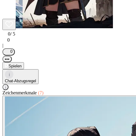
0
/ 5
0
|
0
•••
Spielen
i
Chat-Abzugsregel
i
Zeichenmerkmale
(7)