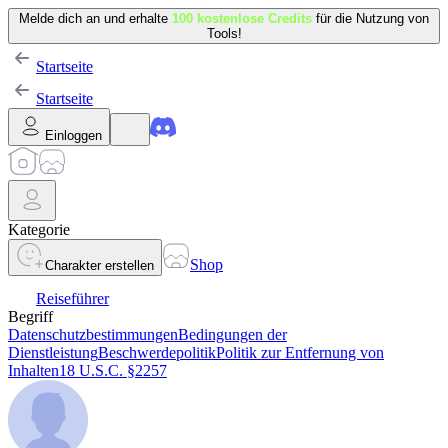
Melde dich an und erhalte
100 kostenlose Credits
für die Nutzung von
Tools!
Startseite
Startseite
Einloggen
Kategorie
Shop
Charakter erstellen
Reiseführer
Begriff
Datenschutzbestimmungen
Bedingungen der
Dienstleistung
Beschwerdepolitik
Politik zur Entfernung von
Inhalten
18 U.S.C. §2257