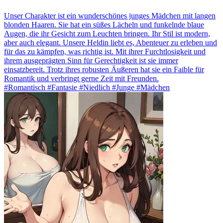
Unser Charakter ist ein wunderschönes junges Mädchen mit langen
blonden Haaren. Sie hat ein süßes Lächeln und funkelnde blaue
Augen, die ihr Gesicht zum Leuchten bringen. Ihr Stil ist modern,
aber auch elegant. Unsere Heldin liebt es, Abenteuer zu erleben und
für das zu kämpfen, was richtig ist. Mit ihrer Furchtlosigkeit und
ihrem ausgeprägten Sinn für Gerechtigkeit ist sie immer
einsatzbereit. Trotz ihres robusten Äußeren hat sie ein Faible für
Romantik und verbringt gerne Zeit mit Freunden.
#Romantisch #Fantasie #Niedlich #Junge #Mädchen