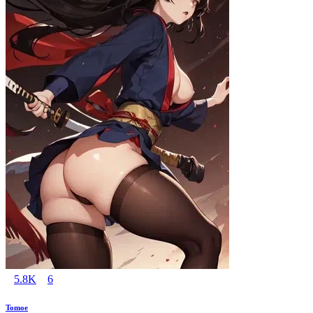
5.8K
6
Tomoe