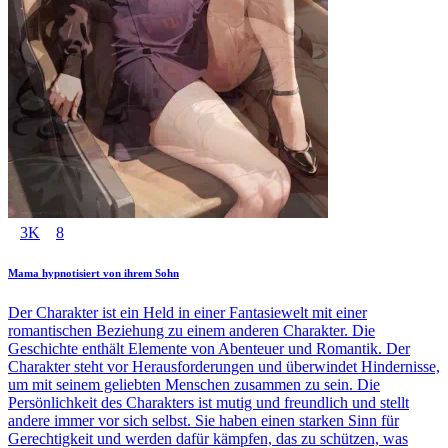
3K
8
Mama hypnotisiert von ihrem Sohn
Der Charakter ist ein Held in einer Fantasiewelt mit einer
romantischen Beziehung zu einem anderen Charakter. Die
Geschichte enthält Elemente von Abenteuer und Romantik. Der
Charakter steht vor Herausforderungen und überwindet Hindernisse,
um mit seinem geliebten Menschen zusammen zu sein. Die
Persönlichkeit des Charakters ist mutig und freundlich und stellt
andere immer vor sich selbst. Sie haben einen starken Sinn für
Gerechtigkeit und werden dafür kämpfen, das zu schützen, was