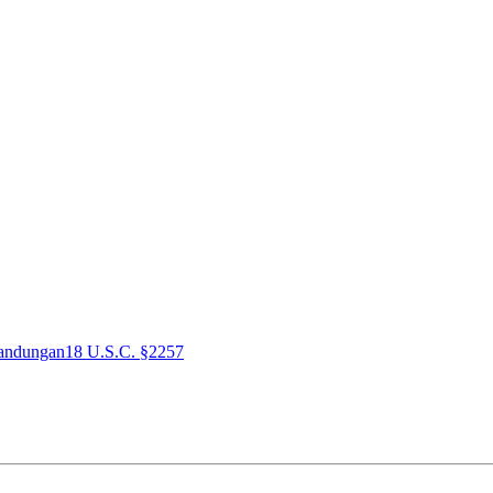
andungan
18 U.S.C. §2257