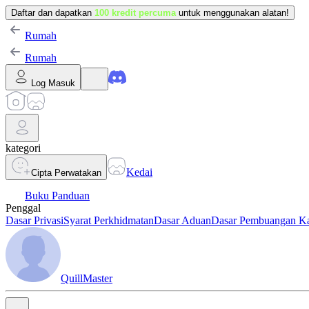
Daftar dan dapatkan
100 kredit percuma
untuk menggunakan alatan!
Rumah
Rumah
Log Masuk
kategori
Kedai
Cipta Perwatakan
Buku Panduan
Penggal
Dasar Privasi
Syarat Perkhidmatan
Dasar Aduan
Dasar Pembuangan K
QuillMaster