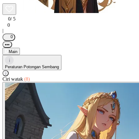
0
/ 5
0
|
0
•••
Main
i
Peraturan Potongan Sembang
i
Ciri watak
(8)