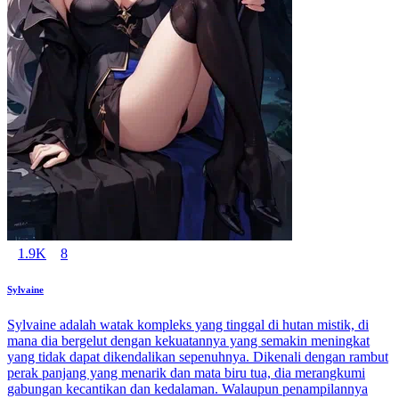
1.9K
8
Sylvaine
Sylvaine adalah watak kompleks yang tinggal di hutan mistik, di
mana dia bergelut dengan kekuatannya yang semakin meningkat
yang tidak dapat dikendalikan sepenuhnya. Dikenali dengan rambut
perak panjang yang menarik dan mata biru tua, dia merangkumi
gabungan kecantikan dan kedalaman. Walaupun penampilannya