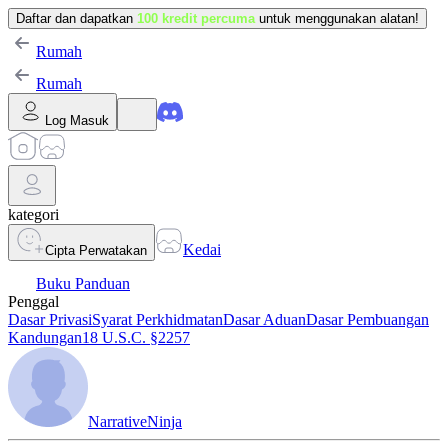
Daftar dan dapatkan
100 kredit percuma
untuk menggunakan alatan!
Rumah
Rumah
Log Masuk
kategori
Kedai
Cipta Perwatakan
Buku Panduan
Penggal
Dasar Privasi
Syarat Perkhidmatan
Dasar Aduan
Dasar Pembuangan
Kandungan
18 U.S.C. §2257
NarrativeNinja