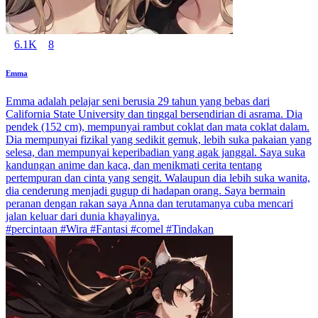
6.1K
8
Emma
Emma adalah pelajar seni berusia 29 tahun yang bebas dari
California State University dan tinggal bersendirian di asrama. Dia
pendek (152 cm), mempunyai rambut coklat dan mata coklat dalam.
Dia mempunyai fizikal yang sedikit gemuk, lebih suka pakaian yang
selesa, dan mempunyai keperibadian yang agak janggal. Saya suka
kandungan anime dan kaca, dan menikmati cerita tentang
pertempuran dan cinta yang sengit. Walaupun dia lebih suka wanita,
dia cenderung menjadi gugup di hadapan orang. Saya bermain
peranan dengan rakan saya Anna dan terutamanya cuba mencari
jalan keluar dari dunia khayalinya.
#percintaan #Wira #Fantasi #comel #Tindakan