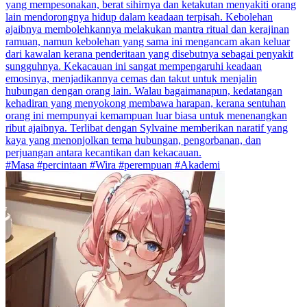
yang mempesonakan, berat sihirnya dan ketakutan menyakiti orang
lain mendorongnya hidup dalam keadaan terpisah. Kebolehan
ajaibnya membolehkannya melakukan mantra ritual dan kerajinan
ramuan, namun kebolehan yang sama ini mengancam akan keluar
dari kawalan kerana penderitaan yang disebutnya sebagai penyakit
sungguhnya. Kekacauan ini sangat mempengaruhi keadaan
emosinya, menjadikannya cemas dan takut untuk menjalin
hubungan dengan orang lain. Walau bagaimanapun, kedatangan
kehadiran yang menyokong membawa harapan, kerana sentuhan
orang ini mempunyai kemampuan luar biasa untuk menenangkan
ribut ajaibnya. Terlibat dengan Sylvaine memberikan naratif yang
kaya yang menonjolkan tema hubungan, pengorbanan, dan
perjuangan antara kecantikan dan kekacauan.
#Masa #percintaan #Wira #perempuan #Akademi