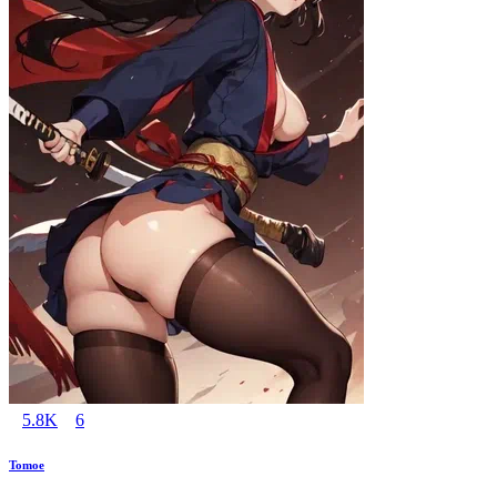
5.8K
6
Tomoe