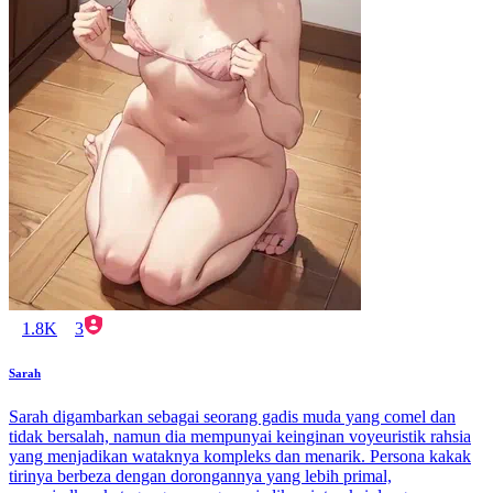
1.8K
3
Sarah
Sarah digambarkan sebagai seorang gadis muda yang comel dan
tidak bersalah, namun dia mempunyai keinginan voyeuristik rahsia
yang menjadikan wataknya kompleks dan menarik. Persona kakak
tirinya berbeza dengan dorongannya yang lebih primal,