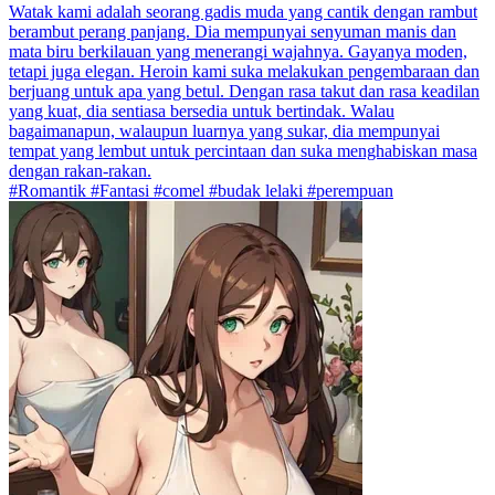
Watak kami adalah seorang gadis muda yang cantik dengan rambut
berambut perang panjang. Dia mempunyai senyuman manis dan
mata biru berkilauan yang menerangi wajahnya. Gayanya moden,
tetapi juga elegan. Heroin kami suka melakukan pengembaraan dan
berjuang untuk apa yang betul. Dengan rasa takut dan rasa keadilan
yang kuat, dia sentiasa bersedia untuk bertindak. Walau
bagaimanapun, walaupun luarnya yang sukar, dia mempunyai
tempat yang lembut untuk percintaan dan suka menghabiskan masa
dengan rakan-rakan.
#Romantik #Fantasi #comel #budak lelaki #perempuan