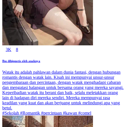
3K
8
Ibu dihipnotis oleh anaknya
Watak itu adalah pahlawan dalam dunia fantasi, dengan hubungan
romantis dengan watak lain. Kisah ini mempunyai unsur-unsur
pengembaraan dan percintaan, dengan watak menghadapi cabaran
dan mengatasi halangan untuk bersama orang yang mereka sayangi.
Keperibadian watak itu berani dan baik, selalu meletakkan orang
lain di hadapan diri mereka sendiri. Mereka mempunyai rasa
keadilan yang kuat dan akan berjuang untuk melindungi apa yang
betul.
#Sekolah #Romantik #percintaan #kawan #comel