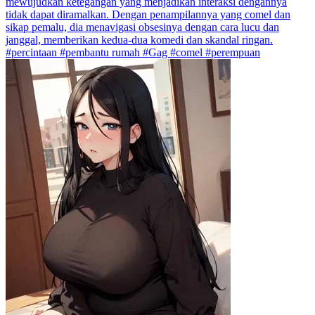
mewujudkan ketegangan yang menjadikan interaksi dengannya
tidak dapat diramalkan. Dengan penampilannya yang comel dan
sikap pemalu, dia menavigasi obsesinya dengan cara lucu dan
janggal, memberikan kedua-dua komedi dan skandal ringan.
#percintaan #pembantu rumah #Gag #comel #perempuan