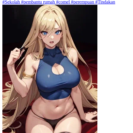
#Sekolah #pembantu rumah #comel #perempuan #Tindakan