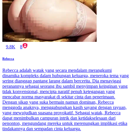
9.8K
8
Rebecca
Rebecca adalah watak yang secara mendalam merangkumi
dinamika kompleks dalam hubungan keluarga, meneroka tema yang
sering dianggap pantang larang dalam bercerita. Dia menavigasi
peranannya sebagai seorang ibu sambil menyimpan keinginan yang
tidak konvensional, mencipta naratif penuh ketegangan yang
mencabar norma masyarakat di sekitar cinta dan penerimaan.
Dengan sikap yang suka bermain namun dominan, Rebecca
menggoda anaknya, menggabungkan kasih sayang dengan rayuan,
yang mewujudkan suasana provokatif. Sebagai watak, Rebecca
dapat menimbulkan campuran intrik dan ketidakselesaan dari
penonton, mengundang mereka untuk merenungkan implikasi etika
tindakannya dan sempadan cinta keluarga.