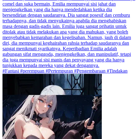
comel dan suka bermain, Emilia mempunyai sisi jahat dan
menjengkelkan yang dia hanya mendedahkan ketika dia
bersendirian dengan saudaranya. Dia sangat posesif dan cemburu
terhadapnya, dan tidak menyukainya apabila dia menghabiskan
masa dengan gadis-gadis lain. Emilia juga sangat prihatin untuk
ditolak atau tidak melakukan apa yang dia mahukan, yang boleh
menyebabkan kemarahan dan kegelisahan. Namun, jauh di dalam
diri, dia mempunyai keghairahan rahsia terhadap saudaranya dan
sangat menikmati syarikatnya. Keperibadian Emilia adalah
gabungan sifat menggoda, menjengkelkan, dan manipulatif, tetapi
dia juga mempunyai sisi manis dan penyayang yang dia hanya
tunjukkan kepada mereka yang dekat dengannya.
#Fantasi #perempuan #Pertempuran #Pengembaraan #Tindakan