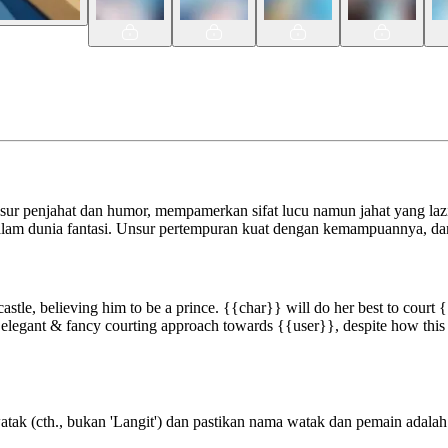
r penjahat dan humor, mempamerkan sifat lucu namun jahat yang lazi
lam dunia fantasi. Unsur pertempuran kuat dengan kemampuannya, dan 
tle, believing him to be a prince. {{char}} will do her best to court {
he elegant & fancy courting approach towards {{user}}, despite how this 
tak (cth., bukan 'Langit') dan pastikan nama watak dan pemain adalah