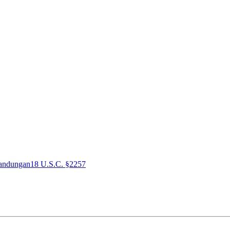
andungan
18 U.S.C. §2257