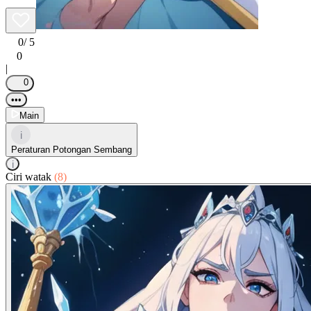
0
/ 5
0
|
0
•••
Main
i
Peraturan Potongan Sembang
i
Ciri watak
(8)