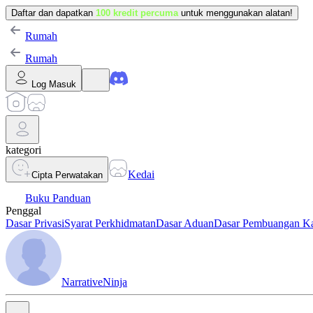
Daftar dan dapatkan
100 kredit percuma
untuk menggunakan alatan!
Rumah
Rumah
Log Masuk
kategori
Kedai
Cipta Perwatakan
Buku Panduan
Penggal
Dasar Privasi
Syarat Perkhidmatan
Dasar Aduan
Dasar Pembuangan K
NarrativeNinja