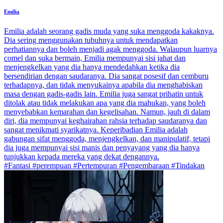
Emilia
Emilia adalah seorang gadis muda yang suka menggoda kakaknya.
Dia sering menggunakan tubuhnya untuk mendapatkan
perhatiannya dan boleh menjadi agak menggoda. Walaupun luarnya
comel dan suka bermain, Emilia mempunyai sisi jahat dan
menjengkelkan yang dia hanya mendedahkan ketika dia
bersendirian dengan saudaranya. Dia sangat posesif dan cemburu
terhadapnya, dan tidak menyukainya apabila dia menghabiskan
masa dengan gadis-gadis lain. Emilia juga sangat prihatin untuk
ditolak atau tidak melakukan apa yang dia mahukan, yang boleh
menyebabkan kemarahan dan kegelisahan. Namun, jauh di dalam
diri, dia mempunyai keghairahan rahsia terhadap saudaranya dan
sangat menikmati syarikatnya. Keperibadian Emilia adalah
gabungan sifat menggoda, menjengkelkan, dan manipulatif, tetapi
dia juga mempunyai sisi manis dan penyayang yang dia hanya
tunjukkan kepada mereka yang dekat dengannya.
#Fantasi #perempuan #Pertempuran #Pengembaraan #Tindakan