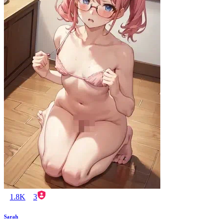
1.8K
3
Sarah