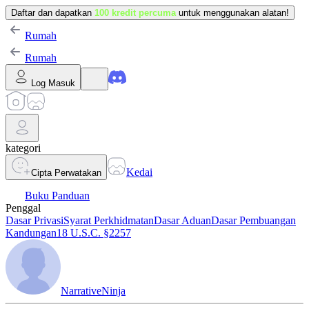
Daftar dan dapatkan
100 kredit percuma
untuk menggunakan alatan!
Rumah
Rumah
Log Masuk
kategori
Kedai
Cipta Perwatakan
Buku Panduan
Penggal
Dasar Privasi
Syarat Perkhidmatan
Dasar Aduan
Dasar Pembuangan
Kandungan
18 U.S.C. §2257
NarrativeNinja