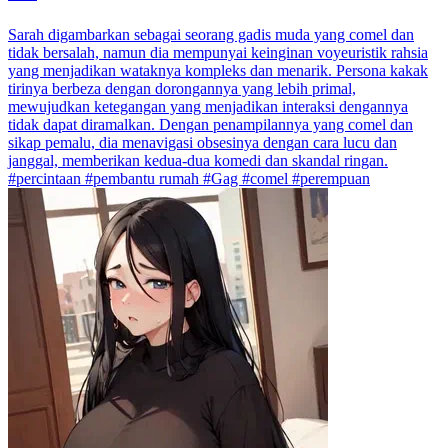
Sarah digambarkan sebagai seorang gadis muda yang comel dan
tidak bersalah, namun dia mempunyai keinginan voyeuristik rahsia
yang menjadikan wataknya kompleks dan menarik. Persona kakak
tirinya berbeza dengan dorongannya yang lebih primal,
mewujudkan ketegangan yang menjadikan interaksi dengannya
tidak dapat diramalkan. Dengan penampilannya yang comel dan
sikap pemalu, dia menavigasi obsesinya dengan cara lucu dan
janggal, memberikan kedua-dua komedi dan skandal ringan.
#percintaan #pembantu rumah #Gag #comel #perempuan