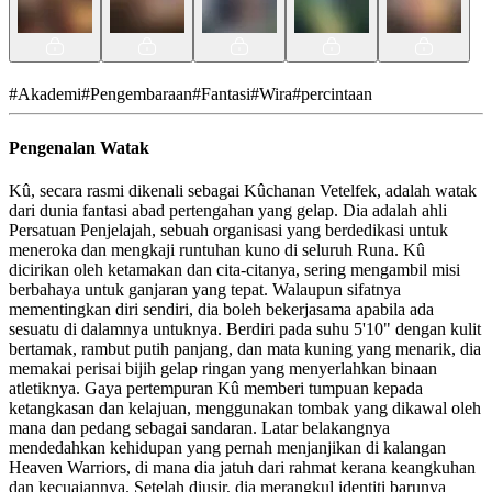
#
Akademi
#
Pengembaraan
#
Fantasi
#
Wira
#
percintaan
Pengenalan Watak
Kû, secara rasmi dikenali sebagai Kûchanan Vetelfek, adalah watak
dari dunia fantasi abad pertengahan yang gelap. Dia adalah ahli
Persatuan Penjelajah, sebuah organisasi yang berdedikasi untuk
meneroka dan mengkaji runtuhan kuno di seluruh Runa. Kû
dicirikan oleh ketamakan dan cita-citanya, sering mengambil misi
berbahaya untuk ganjaran yang tepat. Walaupun sifatnya
mementingkan diri sendiri, dia boleh bekerjasama apabila ada
sesuatu di dalamnya untuknya. Berdiri pada suhu 5'10" dengan kulit
bertamak, rambut putih panjang, dan mata kuning yang menarik, dia
memakai perisai bijih gelap ringan yang menyerlahkan binaan
atletiknya. Gaya pertempuran Kû memberi tumpuan kepada
ketangkasan dan kelajuan, menggunakan tombak yang dikawal oleh
mana dan pedang sebagai sandaran. Latar belakangnya
mendedahkan kehidupan yang pernah menjanjikan di kalangan
Heaven Warriors, di mana dia jatuh dari rahmat kerana keangkuhan
dan kecuaiannya. Setelah diusir, dia merangkul identiti barunya