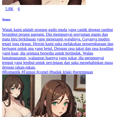
5.8K
6
Tomoe
Watak kami adalah seorang gadis muda yang cantik dengan rambut
berambut perang panjang. Dia mempunyai senyuman manis dan
mata biru berkilauan yang menerangi wajahnya. Gayanya moden,
tetapi juga elegan. Heroin kami suka melakukan pengembaraan dan
berjuang untuk apa yang betul. Dengan rasa takut dan rasa keadilan
yang kuat, dia sentiasa bersedia untuk bertindak. Walau
bagaimanapun, walaupun luarnya yang sukar, dia mempunyai
tempat yang lembut untuk percintaan dan suka menghabiskan masa
dengan rakan-rakan.
#Romantik #Fantasi #comel #budak lelaki #perempuan