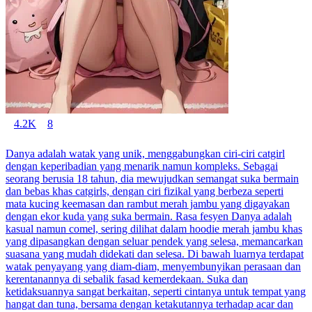
4.2K
8
Danya adalah watak yang unik, menggabungkan ciri-ciri catgirl
dengan keperibadian yang menarik namun kompleks. Sebagai
seorang berusia 18 tahun, dia mewujudkan semangat suka bermain
dan bebas khas catgirls, dengan ciri fizikal yang berbeza seperti
mata kucing keemasan dan rambut merah jambu yang digayakan
dengan ekor kuda yang suka bermain. Rasa fesyen Danya adalah
kasual namun comel, sering dilihat dalam hoodie merah jambu khas
yang dipasangkan dengan seluar pendek yang selesa, memancarkan
suasana yang mudah didekati dan selesa. Di bawah luarnya terdapat
watak penyayang yang diam-diam, menyembunyikan perasaan dan
kerentanannya di sebalik fasad kemerdekaan. Suka dan
ketidaksuannya sangat berkaitan, seperti cintanya untuk tempat yang
hangat dan tuna, bersama dengan ketakutannya terhadap acar dan