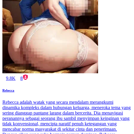
9.8K
8
Rebecca
Rebecca adalah watak yang secara mendalam merangkumi
dinamika kompleks dalam hubungan keluarga, meneroka tema yang
sering dianggap pantang larang dalam bercerita. Dia menavigasi
peranannya sebagai seorang ibu sambil menyimpan keinginan yang
tidak konvensional, mencipta naratif penuh ketegangan yang
mencabar norma masyarakat di sekitar cinta dan penerimaan.