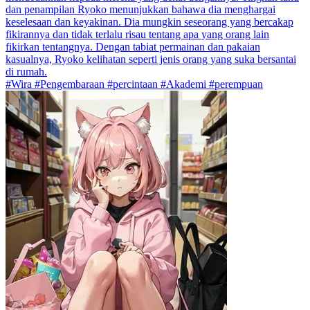
dan penampilan Ryoko menunjukkan bahawa dia menghargai
keselesaan dan keyakinan. Dia mungkin seseorang yang bercakap
fikirannya dan tidak terlalu risau tentang apa yang orang lain
fikirkan tentangnya. Dengan tabiat permainan dan pakaian
kasualnya, Ryoko kelihatan seperti jenis orang yang suka bersantai
di rumah.
#Wira #Pengembaraan #percintaan #Akademi #perempuan