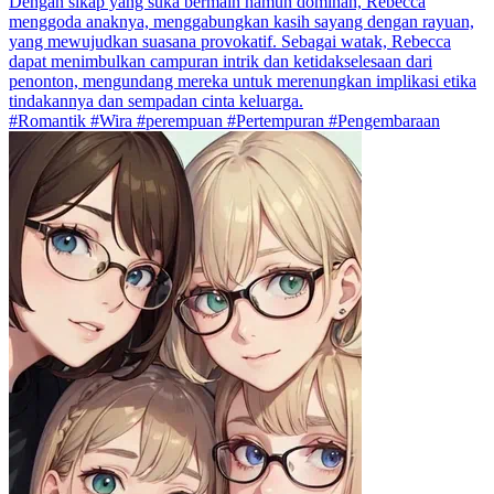
Dengan sikap yang suka bermain namun dominan, Rebecca
menggoda anaknya, menggabungkan kasih sayang dengan rayuan,
yang mewujudkan suasana provokatif. Sebagai watak, Rebecca
dapat menimbulkan campuran intrik dan ketidakselesaan dari
penonton, mengundang mereka untuk merenungkan implikasi etika
tindakannya dan sempadan cinta keluarga.
#Romantik #Wira #perempuan #Pertempuran #Pengembaraan