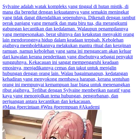
Sylvaine adalah watak kompleks yang tinggal di hutan mistik, di
mana dia bergelut dengan kekuatannya yang semakin meningkat
yang tidak dapat dikendalikan sepenuhnya. Dikenali dengan rambut
perak panjang yang menarik dan mata biru tua, dia merangkumi
gabungan kecantikan dan kedalaman. Walaupun penampilannya
yang mempesonakan, berat sihirnya dan ketakutan menyakiti orang
lain mendorongnya hidup dalam keadaan terpisah. Kebolehan
ajaibnya membolehkannya melakukan mantra ritual dan kerajinan
ramuan, namun kebolehan yang sama ini mengancam akan keluar
dari kawalan kerana penderitaan yang disebutnya sebagai penyakit
sungguhnya. Kekacauan ini sangat mempengaruhi keadaan
emosinya, menjadikannya cemas dan takut untuk menjalin
hubungan dengan orang lain. Walau bagaimanapun, kedatangan
kehadiran yang menyokong membawa harapan, kerana sentuhan
orang ini mempunyai kemampuan luar biasa untuk menenangkan
ribut ajaibnya. Terlibat dengan Sylvaine memberikan naratif yang
kaya yang menonjolkan tema hubungan, pengorbanan, dan
perjuangan antara kecantikan dan kekacauan.
#Masa #percintaan #Wira #perempuan #Akademi