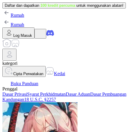
Daftar dan dapatkan
100 kredit percuma
untuk menggunakan alatan!
Rumah
Rumah
Log Masuk
kategori
Kedai
Cipta Perwatakan
Buku Panduan
Penggal
Dasar Privasi
Syarat Perkhidmatan
Dasar Aduan
Dasar Pembuangan
Kandungan
18 U.S.C. §2257