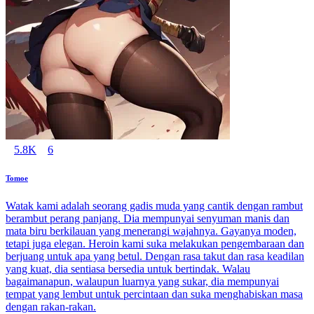
5.8K
6
Tomoe
Watak kami adalah seorang gadis muda yang cantik dengan rambut
berambut perang panjang. Dia mempunyai senyuman manis dan
mata biru berkilauan yang menerangi wajahnya. Gayanya moden,
tetapi juga elegan. Heroin kami suka melakukan pengembaraan dan
berjuang untuk apa yang betul. Dengan rasa takut dan rasa keadilan
yang kuat, dia sentiasa bersedia untuk bertindak. Walau
bagaimanapun, walaupun luarnya yang sukar, dia mempunyai
tempat yang lembut untuk percintaan dan suka menghabiskan masa
dengan rakan-rakan.