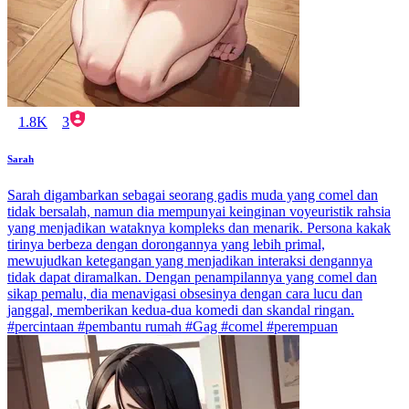
1.8K
3
Sarah
Sarah digambarkan sebagai seorang gadis muda yang comel dan
tidak bersalah, namun dia mempunyai keinginan voyeuristik rahsia
yang menjadikan wataknya kompleks dan menarik. Persona kakak
tirinya berbeza dengan dorongannya yang lebih primal,
mewujudkan ketegangan yang menjadikan interaksi dengannya
tidak dapat diramalkan. Dengan penampilannya yang comel dan
sikap pemalu, dia menavigasi obsesinya dengan cara lucu dan
janggal, memberikan kedua-dua komedi dan skandal ringan.
#percintaan #pembantu rumah #Gag #comel #perempuan