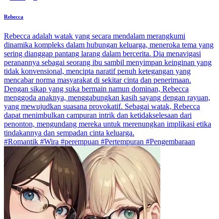
Rebecca
Rebecca adalah watak yang secara mendalam merangkumi
dinamika kompleks dalam hubungan keluarga, meneroka tema yang
sering dianggap pantang larang dalam bercerita. Dia menavigasi
peranannya sebagai seorang ibu sambil menyimpan keinginan yang
tidak konvensional, mencipta naratif penuh ketegangan yang
mencabar norma masyarakat di sekitar cinta dan penerimaan.
Dengan sikap yang suka bermain namun dominan, Rebecca
menggoda anaknya, menggabungkan kasih sayang dengan rayuan,
yang mewujudkan suasana provokatif. Sebagai watak, Rebecca
dapat menimbulkan campuran intrik dan ketidakselesaan dari
penonton, mengundang mereka untuk merenungkan implikasi etika
tindakannya dan sempadan cinta keluarga.
#Romantik #Wira #perempuan #Pertempuran #Pengembaraan