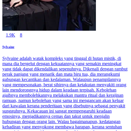
1.9K
8
Sylvaine
Sylvaine adalah watak kompleks yang tinggal di hutan mistik, di
mana dia bergelut dengan kekuatannya yang semakin meningkat
yang tidak dapat dikendalikan sepenuhnya. Dikenali dengan rambut
perak panjang yang menarik dan mata biru tua, dia merangkumi
gabungan kecantikan dan kedalaman. Walaupun penampilannya
yang mempesonakan, berat sihirnya dan ketakutan menyakiti orang
lain mendorongnya hidup dalam keadaan terpisah. Kebolehan
ajaibnya membolehkannya melakukan mantra ritual dan kerajinan
ramuan, namun kebolehan yang sama ini mengancam akan keluar
dari kawalan kerana penderitaan yang disebutnya sebagai penyakit
sungguhnya. Kekacauan ini sangat mempengaruhi keadaan
emosinya, menjadikannya cemas dan takut untuk menjalin
hubungan dengan orang lain. Walau bagaimanapun, kedatangan
kehadiran yang menyokong membawa harapan, kerana sentuhan