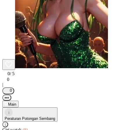
0
/ 5
0
|
0
•••
Main
i
Peraturan Potongan Sembang
i
Ciri watak
(8)