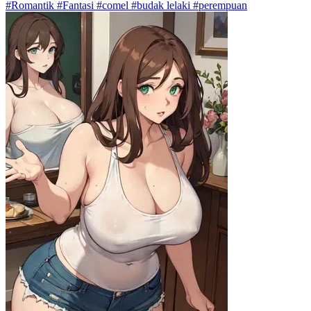
#Romantik #Fantasi #comel #budak lelaki #perempuan