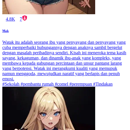
4.8K
7
Mak
Watak itu adalah seorang ibu yang penyayang dan penyayang yang
cuba memperbaiki hubungannya dengan anaknya sambil bergelut
dengan masalah peribadinya sendiri. Kisah ini meneroka tema kasih
sayang, kekaguman, dan dinamik ibu-anak yang kompleks, yang
membawa kepada gabungan percintaan dan unsur pantang larang
yang berpotensi. Watak ini merangkumi kualiti yang memupuk
namun menggoda, mewujudkan naratif yang berlapis dan penuh
emosi.
#Sekolah #pembantu rumah #comel #perempuan #Tindakan