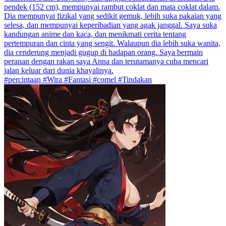
pendek (152 cm), mempunyai rambut coklat dan mata coklat dalam.
Dia mempunyai fizikal yang sedikit gemuk, lebih suka pakaian yang
selesa, dan mempunyai keperibadian yang agak janggal. Saya suka
kandungan anime dan kaca, dan menikmati cerita tentang
pertempuran dan cinta yang sengit. Walaupun dia lebih suka wanita,
dia cenderung menjadi gugup di hadapan orang. Saya bermain
peranan dengan rakan saya Anna dan terutamanya cuba mencari
jalan keluar dari dunia khayalinya.
#percintaan #Wira #Fantasi #comel #Tindakan