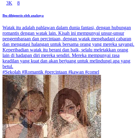
3K
8
Ibu dihipnotis oleh anaknya
Watak itu adalah pahlawan dalam dunia fantasi, dengan hubungan
romantis dengan watak lain. Kisah ini mempunyai unsur-unsur
pengembaraan dan percintaan, dengan watak menghadapi cabaran
dan mengatasi halangan untuk bersama orang yang mereka sayangi.
Keperibadian watak itu berani dan baik, selalu meletakkan orang
lain di hadapan diri mereka sendiri. Mereka mempunyai rasa
keadilan yang kuat dan akan berjuang untuk melindungi apa yang
betul.
#Sekolah #Romantik #percintaan #kawan #comel