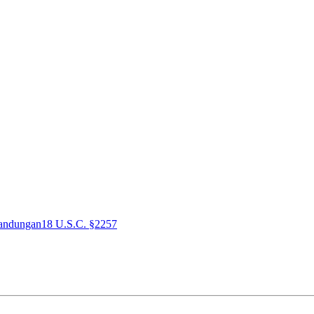
andungan
18 U.S.C. §2257