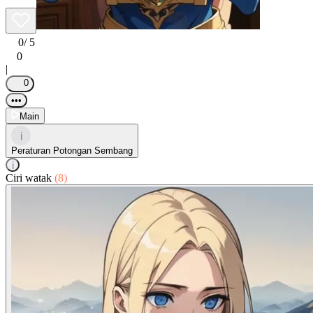
0
/ 5
0
|
0
•••
Main
i
Peraturan Potongan Sembang
i
Ciri watak
(8)