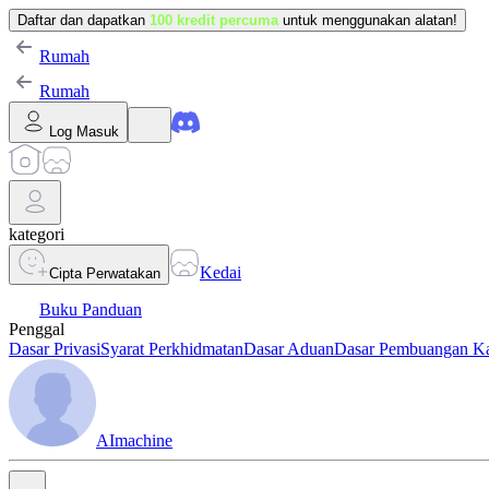
Daftar dan dapatkan
100 kredit percuma
untuk menggunakan alatan!
Rumah
Rumah
Log Masuk
kategori
Kedai
Cipta Perwatakan
Buku Panduan
Penggal
Dasar Privasi
Syarat Perkhidmatan
Dasar Aduan
Dasar Pembuangan K
AImachine