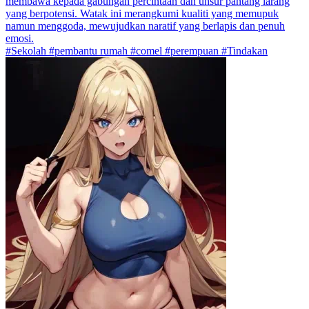
membawa kepada gabungan percintaan dan unsur pantang larang
yang berpotensi. Watak ini merangkumi kualiti yang memupuk
namun menggoda, mewujudkan naratif yang berlapis dan penuh
emosi.
#Sekolah #pembantu rumah #comel #perempuan #Tindakan