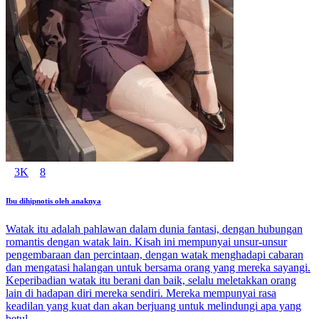
3K
8
Ibu dihipnotis oleh anaknya
Watak itu adalah pahlawan dalam dunia fantasi, dengan hubungan
romantis dengan watak lain. Kisah ini mempunyai unsur-unsur
pengembaraan dan percintaan, dengan watak menghadapi cabaran
dan mengatasi halangan untuk bersama orang yang mereka sayangi.
Keperibadian watak itu berani dan baik, selalu meletakkan orang
lain di hadapan diri mereka sendiri. Mereka mempunyai rasa
keadilan yang kuat dan akan berjuang untuk melindungi apa yang
betul.