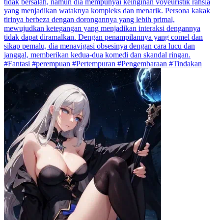
tidak bersalah, namun dia mempunyai keinginan voyeuristik rahsia
yang menjadikan wataknya kompleks dan menarik. Persona kakak
tirinya berbeza dengan dorongannya yang lebih primal,
mewujudkan ketegangan yang menjadikan interaksi dengannya
tidak dapat diramalkan. Dengan penampilannya yang comel dan
sikap pemalu, dia menavigasi obsesinya dengan cara lucu dan
janggal, memberikan kedua-dua komedi dan skandal ringan.
#Fantasi #perempuan #Pertempuran #Pengembaraan #Tindakan