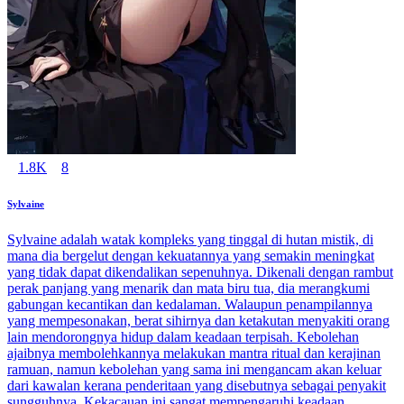
1.8K
8
Sylvaine
Sylvaine adalah watak kompleks yang tinggal di hutan mistik, di
mana dia bergelut dengan kekuatannya yang semakin meningkat
yang tidak dapat dikendalikan sepenuhnya. Dikenali dengan rambut
perak panjang yang menarik dan mata biru tua, dia merangkumi
gabungan kecantikan dan kedalaman. Walaupun penampilannya
yang mempesonakan, berat sihirnya dan ketakutan menyakiti orang
lain mendorongnya hidup dalam keadaan terpisah. Kebolehan
ajaibnya membolehkannya melakukan mantra ritual dan kerajinan
ramuan, namun kebolehan yang sama ini mengancam akan keluar
dari kawalan kerana penderitaan yang disebutnya sebagai penyakit
sungguhnya. Kekacauan ini sangat mempengaruhi keadaan