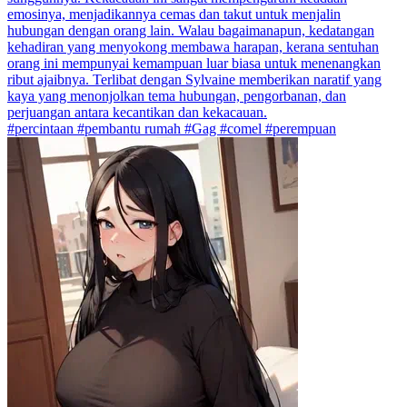
emosinya, menjadikannya cemas dan takut untuk menjalin
hubungan dengan orang lain. Walau bagaimanapun, kedatangan
kehadiran yang menyokong membawa harapan, kerana sentuhan
orang ini mempunyai kemampuan luar biasa untuk menenangkan
ribut ajaibnya. Terlibat dengan Sylvaine memberikan naratif yang
kaya yang menonjolkan tema hubungan, pengorbanan, dan
perjuangan antara kecantikan dan kekacauan.
#percintaan #pembantu rumah #Gag #comel #perempuan