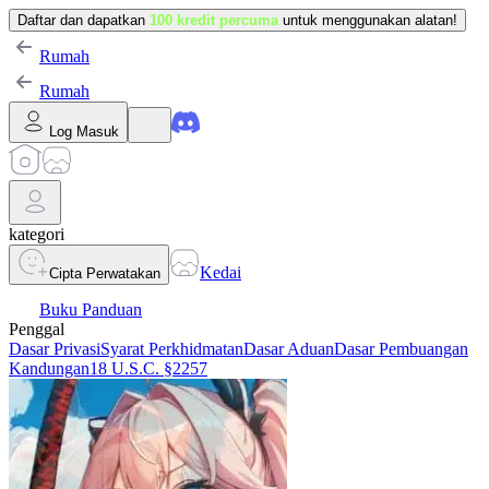
Daftar dan dapatkan
100 kredit percuma
untuk menggunakan alatan!
Rumah
Rumah
Log Masuk
kategori
Kedai
Cipta Perwatakan
Buku Panduan
Penggal
Dasar Privasi
Syarat Perkhidmatan
Dasar Aduan
Dasar Pembuangan
Kandungan
18 U.S.C. §2257