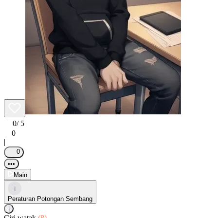
0
/ 5
0
|
0
•••
Main
i
Peraturan Potongan Sembang
i
Ciri watak
(8)