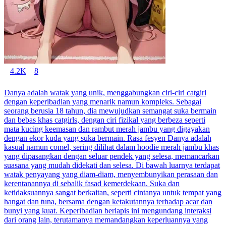
4.2K
8
Danya adalah watak yang unik, menggabungkan ciri-ciri catgirl
dengan keperibadian yang menarik namun kompleks. Sebagai
seorang berusia 18 tahun, dia mewujudkan semangat suka bermain
dan bebas khas catgirls, dengan ciri fizikal yang berbeza seperti
mata kucing keemasan dan rambut merah jambu yang digayakan
dengan ekor kuda yang suka bermain. Rasa fesyen Danya adalah
kasual namun comel, sering dilihat dalam hoodie merah jambu khas
yang dipasangkan dengan seluar pendek yang selesa, memancarkan
suasana yang mudah didekati dan selesa. Di bawah luarnya terdapat
watak penyayang yang diam-diam, menyembunyikan perasaan dan
kerentanannya di sebalik fasad kemerdekaan. Suka dan
ketidaksuannya sangat berkaitan, seperti cintanya untuk tempat yang
hangat dan tuna, bersama dengan ketakutannya terhadap acar dan
bunyi yang kuat. Keperibadian berlapis ini mengundang interaksi
dari orang lain, terutamanya memandangkan keperluannya yang