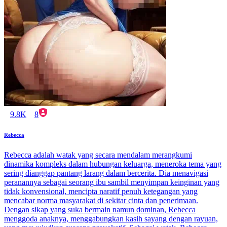
9.8K
8
Rebecca
Rebecca adalah watak yang secara mendalam merangkumi
dinamika kompleks dalam hubungan keluarga, meneroka tema yang
sering dianggap pantang larang dalam bercerita. Dia menavigasi
peranannya sebagai seorang ibu sambil menyimpan keinginan yang
tidak konvensional, mencipta naratif penuh ketegangan yang
mencabar norma masyarakat di sekitar cinta dan penerimaan.
Dengan sikap yang suka bermain namun dominan, Rebecca
menggoda anaknya, menggabungkan kasih sayang dengan rayuan,