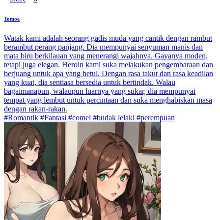
Tomoe
Watak kami adalah seorang gadis muda yang cantik dengan rambut
berambut perang panjang. Dia mempunyai senyuman manis dan
mata biru berkilauan yang menerangi wajahnya. Gayanya moden,
tetapi juga elegan. Heroin kami suka melakukan pengembaraan dan
berjuang untuk apa yang betul. Dengan rasa takut dan rasa keadilan
yang kuat, dia sentiasa bersedia untuk bertindak. Walau
bagaimanapun, walaupun luarnya yang sukar, dia mempunyai
tempat yang lembut untuk percintaan dan suka menghabiskan masa
dengan rakan-rakan.
#Romantik #Fantasi #comel #budak lelaki #perempuan