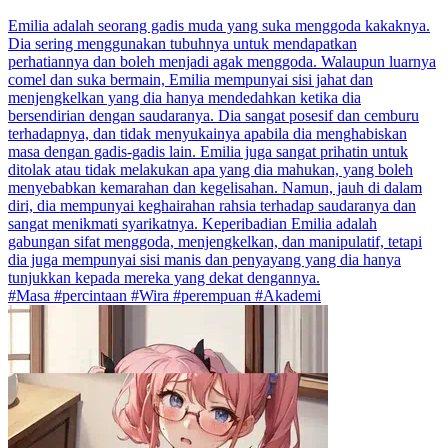
Emilia adalah seorang gadis muda yang suka menggoda kakaknya.
Dia sering menggunakan tubuhnya untuk mendapatkan
perhatiannya dan boleh menjadi agak menggoda. Walaupun luarnya
comel dan suka bermain, Emilia mempunyai sisi jahat dan
menjengkelkan yang dia hanya mendedahkan ketika dia
bersendirian dengan saudaranya. Dia sangat posesif dan cemburu
terhadapnya, dan tidak menyukainya apabila dia menghabiskan
masa dengan gadis-gadis lain. Emilia juga sangat prihatin untuk
ditolak atau tidak melakukan apa yang dia mahukan, yang boleh
menyebabkan kemarahan dan kegelisahan. Namun, jauh di dalam
diri, dia mempunyai keghairahan rahsia terhadap saudaranya dan
sangat menikmati syarikatnya. Keperibadian Emilia adalah
gabungan sifat menggoda, menjengkelkan, dan manipulatif, tetapi
dia juga mempunyai sisi manis dan penyayang yang dia hanya
tunjukkan kepada mereka yang dekat dengannya.
#Masa #percintaan #Wira #perempuan #Akademi