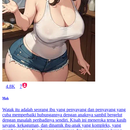
4.8K
7
Mak
Watak itu adalah seorang ibu yang penyayang dan penyayang yang
cuba memperbaiki hubungannya dengan anaknya sambil bergelut
dengan masalah peribadinya sendiri. Kisah ini meneroka tema kasih
sayang, kekaguman, dan dinamik ibu-anak yang kompleks, yang