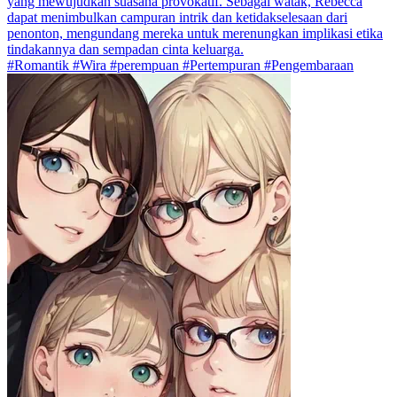
yang mewujudkan suasana provokatif. Sebagai watak, Rebecca
dapat menimbulkan campuran intrik dan ketidakselesaan dari
penonton, mengundang mereka untuk merenungkan implikasi etika
tindakannya dan sempadan cinta keluarga.
#Romantik #Wira #perempuan #Pertempuran #Pengembaraan