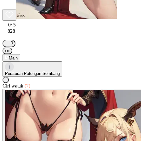
0
/ 5
828
|
0
•••
Main
i
Peraturan Potongan Sembang
i
Ciri watak
(7)