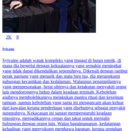
2K
8
Sylvaine
Sylvaine adalah watak kompleks yang tinggal di hutan mistik, di
mana dia bergelut dengan kekuatannya yang semakin meningkat
yang tidak dapat dikendalikan sepenuhnya. Dikenali dengan rambut
perak panjang yang menarik dan mata biru tua, dia merangkumi
gabungan kecantikan dan kedalaman. Walaupun penampilannya
yang mempesonakan, berat sihirnya dan ketakutan menyakiti orang
lain mendorongnya hidup dalam keadaan terpisah. Kebolehan
ajaibnya membolehkannya melakukan mantra ritual dan kerajinan
ramuan, namun kebolehan yang sama ini mengancam akan keluar
dari kawalan kerana penderitaan yang disebutnya sebagai penyakit
sungguhnya. Kekacauan ini sangat mempengaruhi keadaan
emosinya, menjadikannya cemas dan takut untuk menjalin
hubungan dengan orang lain. Walau bagaimanapun, kedatangan
kehadiran yang menyokong membawa harapan, kerana sentuhan