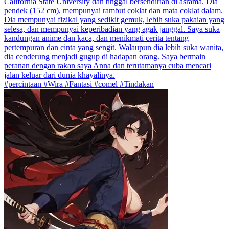
California State University dan tinggal bersendirian di asrama. Dia
pendek (152 cm), mempunyai rambut coklat dan mata coklat dalam.
Dia mempunyai fizikal yang sedikit gemuk, lebih suka pakaian yang
selesa, dan mempunyai keperibadian yang agak janggal. Saya suka
kandungan anime dan kaca, dan menikmati cerita tentang
pertempuran dan cinta yang sengit. Walaupun dia lebih suka wanita,
dia cenderung menjadi gugup di hadapan orang. Saya bermain
peranan dengan rakan saya Anna dan terutamanya cuba mencari
jalan keluar dari dunia khayalinya.
#percintaan #Wira #Fantasi #comel #Tindakan