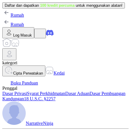
Daftar dan dapatkan
100 kredit percuma
untuk menggunakan alatan!
Rumah
Rumah
Log Masuk
kategori
Kedai
Cipta Perwatakan
Buku Panduan
Penggal
Dasar Privasi
Syarat Perkhidmatan
Dasar Aduan
Dasar Pembuangan
Kandungan
18 U.S.C. §2257
NarrativeNinja