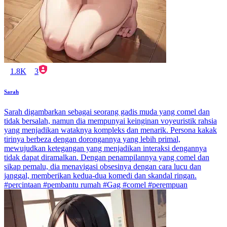
1.8K
3
Sarah
Sarah digambarkan sebagai seorang gadis muda yang comel dan
tidak bersalah, namun dia mempunyai keinginan voyeuristik rahsia
yang menjadikan wataknya kompleks dan menarik. Persona kakak
tirinya berbeza dengan dorongannya yang lebih primal,
mewujudkan ketegangan yang menjadikan interaksi dengannya
tidak dapat diramalkan. Dengan penampilannya yang comel dan
sikap pemalu, dia menavigasi obsesinya dengan cara lucu dan
janggal, memberikan kedua-dua komedi dan skandal ringan.
#percintaan #pembantu rumah #Gag #comel #perempuan