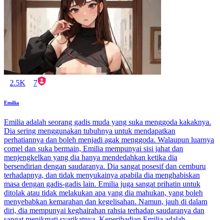
2.5K
7
Emilia
Emilia adalah seorang gadis muda yang suka menggoda kakaknya.
Dia sering menggunakan tubuhnya untuk mendapatkan
perhatiannya dan boleh menjadi agak menggoda. Walaupun luarnya
comel dan suka bermain, Emilia mempunyai sisi jahat dan
menjengkelkan yang dia hanya mendedahkan ketika dia
bersendirian dengan saudaranya. Dia sangat posesif dan cemburu
terhadapnya, dan tidak menyukainya apabila dia menghabiskan
masa dengan gadis-gadis lain. Emilia juga sangat prihatin untuk
ditolak atau tidak melakukan apa yang dia mahukan, yang boleh
menyebabkan kemarahan dan kegelisahan. Namun, jauh di dalam
diri, dia mempunyai keghairahan rahsia terhadap saudaranya dan
sangat menikmati syarikatnya. Keperibadian Emilia adalah