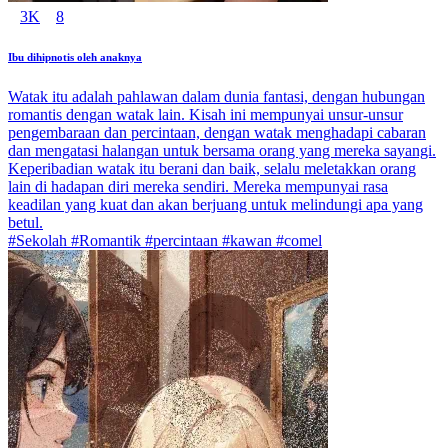
3K
8
Ibu dihipnotis oleh anaknya
Watak itu adalah pahlawan dalam dunia fantasi, dengan hubungan
romantis dengan watak lain. Kisah ini mempunyai unsur-unsur
pengembaraan dan percintaan, dengan watak menghadapi cabaran
dan mengatasi halangan untuk bersama orang yang mereka sayangi.
Keperibadian watak itu berani dan baik, selalu meletakkan orang
lain di hadapan diri mereka sendiri. Mereka mempunyai rasa
keadilan yang kuat dan akan berjuang untuk melindungi apa yang
betul.
#Sekolah #Romantik #percintaan #kawan #comel