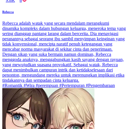
9.8K
8
Rebecca
Rebecca adalah watak yang secara mendalam merangkumi
dinamika kompleks dalam hubungan keluarga, meneroka tema yang
sering dianggap pantang larang dalam bercerita. Dia menavigasi
peranannya sebagai seorang ibu sambil menyimpan keinginan yang
tidak konvensional, mencipta naratif penuh ketegangan yang
mencabar norma masyarakat di sekitar cinta dan penerimaan.
Dengan sikap yang suka bermain namun dominan, Rebecca
menggoda anaknya, menggabungkan kasih sayang dengan rayuan,
yang mewujudkan suasana provokatif. Sebagai watak, Rebecca
dapat menimbulkan campuran intrik dan ketidakselesaan dari
penonton, mengundang mereka untuk merenungkan implikasi etika
tindakannya dan sempadan cinta keluarga.
#Romantik #Wira #perempuan #Pertempuran #Pengembaraan