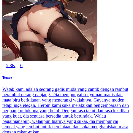
5.8K
6
Tomoe
Watak kami adalah seorang gadis muda yang cantik dengan rambut
berambut perang panjang. Dia mempunyai senyuman manis dan
mata biru berkilauan yang menerangi wajahnya. Gayanya moden,
tetapi juga elegan. Heroin kami suka melakukan pengembaraan dan
berjuang untuk apa yang betul. Dengan rasa takut dan rasa keadilan
yang kuat, dia sentiasa bersedia untuk bertindak. Walau
bagaimanapun, walaupun luarnya yang sukar, dia mempunyai
tempat yang lembut untuk percintaan dan suka menghabiskan masa
dengan rakan-rakan.