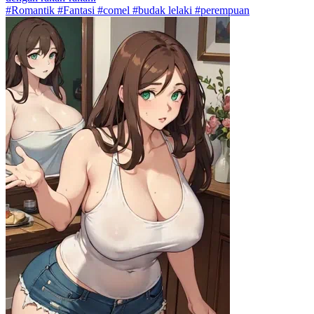
#Romantik #Fantasi #comel #budak lelaki #perempuan