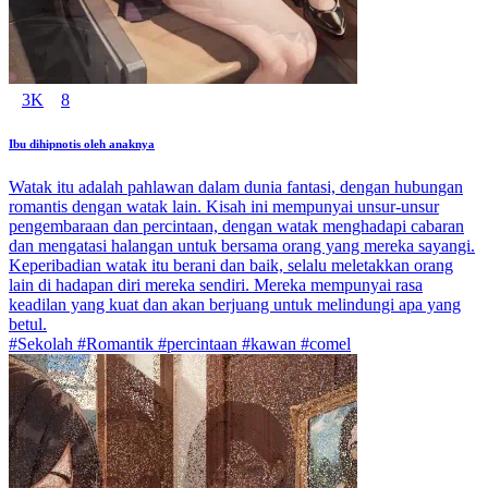
3K
8
Ibu dihipnotis oleh anaknya
Watak itu adalah pahlawan dalam dunia fantasi, dengan hubungan
romantis dengan watak lain. Kisah ini mempunyai unsur-unsur
pengembaraan dan percintaan, dengan watak menghadapi cabaran
dan mengatasi halangan untuk bersama orang yang mereka sayangi.
Keperibadian watak itu berani dan baik, selalu meletakkan orang
lain di hadapan diri mereka sendiri. Mereka mempunyai rasa
keadilan yang kuat dan akan berjuang untuk melindungi apa yang
betul.
#Sekolah #Romantik #percintaan #kawan #comel