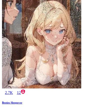
2.7K
12
Besties Sleepover