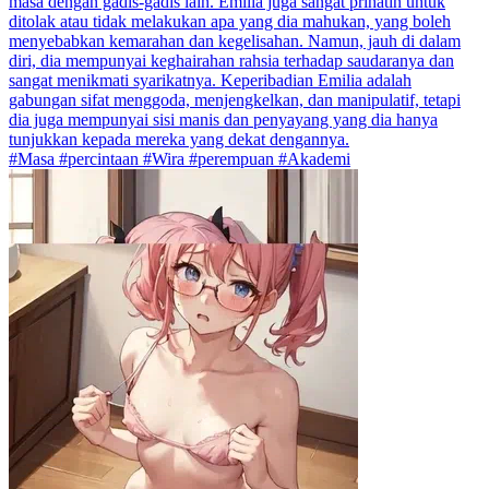
masa dengan gadis-gadis lain. Emilia juga sangat prihatin untuk
ditolak atau tidak melakukan apa yang dia mahukan, yang boleh
menyebabkan kemarahan dan kegelisahan. Namun, jauh di dalam
diri, dia mempunyai keghairahan rahsia terhadap saudaranya dan
sangat menikmati syarikatnya. Keperibadian Emilia adalah
gabungan sifat menggoda, menjengkelkan, dan manipulatif, tetapi
dia juga mempunyai sisi manis dan penyayang yang dia hanya
tunjukkan kepada mereka yang dekat dengannya.
#Masa #percintaan #Wira #perempuan #Akademi