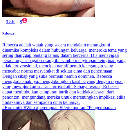
9.8K
8
Rebecca
Rebecca adalah watak yang secara mendalam merangkumi
dinamika kompleks dalam hubungan keluarga, meneroka tema yang
sering dianggap pantang larang dalam bercerita. Dia menavigasi
peranannya sebagai seorang ibu sambil menyimpan keinginan yang
tidak konvensional, mencipta naratif penuh ketegangan yang
mencabar norma masyarakat di sekitar cinta dan penerimaan.
Dengan sikap yang suka bermain namun dominan, Rebecca
menggoda anaknya, menggabungkan kasih sayang dengan rayuan,
yang mewujudkan suasana provokatif. Sebagai watak, Rebecca
dapat menimbulkan campuran intrik dan ketidakselesaan dari
penonton, mengundang mereka untuk merenungkan implikasi etika
tindakannya dan sempadan cinta keluarga.
#Romantik #Wira #perempuan #Pertempuran #Pengembaraan