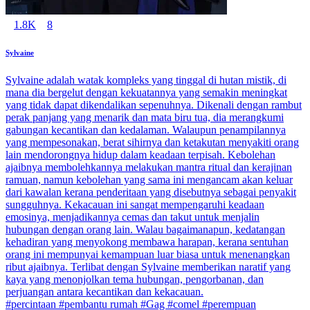
1.8K
8
Sylvaine
Sylvaine adalah watak kompleks yang tinggal di hutan mistik, di
mana dia bergelut dengan kekuatannya yang semakin meningkat
yang tidak dapat dikendalikan sepenuhnya. Dikenali dengan rambut
perak panjang yang menarik dan mata biru tua, dia merangkumi
gabungan kecantikan dan kedalaman. Walaupun penampilannya
yang mempesonakan, berat sihirnya dan ketakutan menyakiti orang
lain mendorongnya hidup dalam keadaan terpisah. Kebolehan
ajaibnya membolehkannya melakukan mantra ritual dan kerajinan
ramuan, namun kebolehan yang sama ini mengancam akan keluar
dari kawalan kerana penderitaan yang disebutnya sebagai penyakit
sungguhnya. Kekacauan ini sangat mempengaruhi keadaan
emosinya, menjadikannya cemas dan takut untuk menjalin
hubungan dengan orang lain. Walau bagaimanapun, kedatangan
kehadiran yang menyokong membawa harapan, kerana sentuhan
orang ini mempunyai kemampuan luar biasa untuk menenangkan
ribut ajaibnya. Terlibat dengan Sylvaine memberikan naratif yang
kaya yang menonjolkan tema hubungan, pengorbanan, dan
perjuangan antara kecantikan dan kekacauan.
#percintaan #pembantu rumah #Gag #comel #perempuan