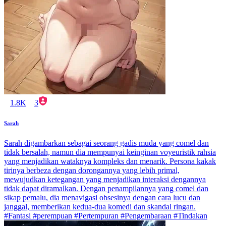
1.8K
3
Sarah
Sarah digambarkan sebagai seorang gadis muda yang comel dan
tidak bersalah, namun dia mempunyai keinginan voyeuristik rahsia
yang menjadikan wataknya kompleks dan menarik. Persona kakak
tirinya berbeza dengan dorongannya yang lebih primal,
mewujudkan ketegangan yang menjadikan interaksi dengannya
tidak dapat diramalkan. Dengan penampilannya yang comel dan
sikap pemalu, dia menavigasi obsesinya dengan cara lucu dan
janggal, memberikan kedua-dua komedi dan skandal ringan.
#Fantasi #perempuan #Pertempuran #Pengembaraan #Tindakan