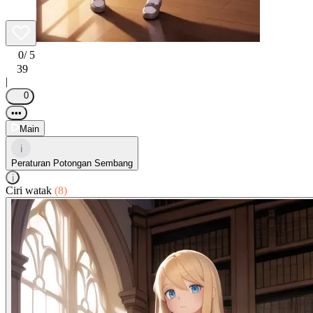
0
/ 5
39
|
0
•••
Main
i
Peraturan Potongan Sembang
i
Ciri watak
(8)