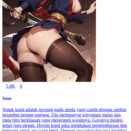
5.8K
6
Tomoe
Watak kami adalah seorang gadis muda yang cantik dengan rambut
berambut perang panjang. Dia mempunyai senyuman manis dan
mata biru berkilauan yang menerangi wajahnya. Gayanya moden,
tetapi juga elegan. Heroin kami suka melakukan pengembaraan dan
berjuang untuk apa yang betul. Dengan rasa takut dan rasa keadilan