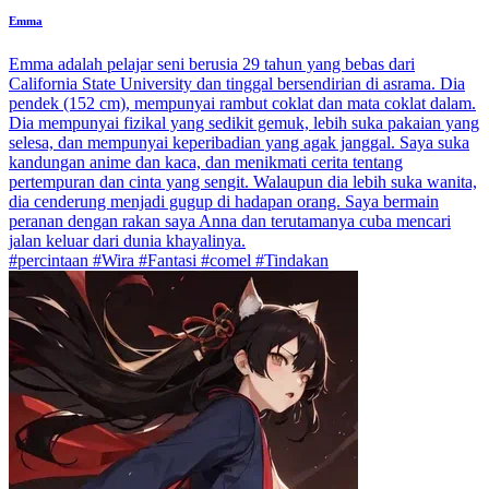
Emma
Emma adalah pelajar seni berusia 29 tahun yang bebas dari
California State University dan tinggal bersendirian di asrama. Dia
pendek (152 cm), mempunyai rambut coklat dan mata coklat dalam.
Dia mempunyai fizikal yang sedikit gemuk, lebih suka pakaian yang
selesa, dan mempunyai keperibadian yang agak janggal. Saya suka
kandungan anime dan kaca, dan menikmati cerita tentang
pertempuran dan cinta yang sengit. Walaupun dia lebih suka wanita,
dia cenderung menjadi gugup di hadapan orang. Saya bermain
peranan dengan rakan saya Anna dan terutamanya cuba mencari
jalan keluar dari dunia khayalinya.
#percintaan #Wira #Fantasi #comel #Tindakan