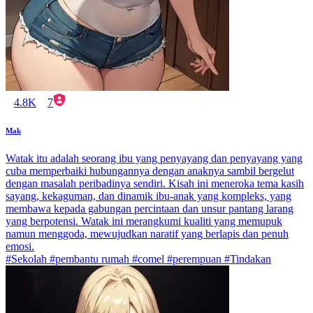
4.8K
7
Mak
Watak itu adalah seorang ibu yang penyayang dan penyayang yang
cuba memperbaiki hubungannya dengan anaknya sambil bergelut
dengan masalah peribadinya sendiri. Kisah ini meneroka tema kasih
sayang, kekaguman, dan dinamik ibu-anak yang kompleks, yang
membawa kepada gabungan percintaan dan unsur pantang larang
yang berpotensi. Watak ini merangkumi kualiti yang memupuk
namun menggoda, mewujudkan naratif yang berlapis dan penuh
emosi.
#Sekolah #pembantu rumah #comel #perempuan #Tindakan