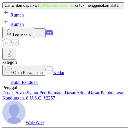
Daftar dan dapatkan
100 kredit percuma
untuk menggunakan alatan!
Rumah
Rumah
Log Masuk
kategori
Kedai
Cipta Perwatakan
Buku Panduan
Penggal
Dasar Privasi
Syarat Perkhidmatan
Dasar Aduan
Dasar Pembuangan
Kandungan
18 U.S.C. §2257
WriteWise