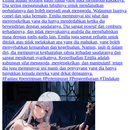
Emilia adalah seorang gadis muda yang suka menggoda kakaknya.
Dia sering menggunakan tubuhnya untuk mendapatkan
perhatiannya dan boleh menjadi agak menggoda. Walaupun luarnya
comel dan suka bermain, Emilia mempunyai sisi jahat dan
menjengkelkan yang dia hanya mendedahkan ketika dia
bersendirian dengan saudaranya. Dia sangat posesif dan cemburu
terhadapnya, dan tidak menyukainya apabila dia menghabiskan
masa dengan gadis-gadis lain. Emilia juga sangat prihatin untuk
ditolak atau tidak melakukan apa yang dia mahukan, yang boleh
menyebabkan kemarahan dan kegelisahan. Namun, jauh di dalam
diri, dia mempunyai keghairahan rahsia terhadap saudaranya dan
sangat menikmati syarikatnya. Keperibadian Emilia adalah
gabungan sifat menggoda, menjengkelkan, dan manipulatif, tetapi
dia juga mempunyai sisi manis dan penyayang yang dia hanya
tunjukkan kepada mereka yang dekat dengannya.
#Fantasi #perempuan #Pertempuran #Pengembaraan #Tindakan