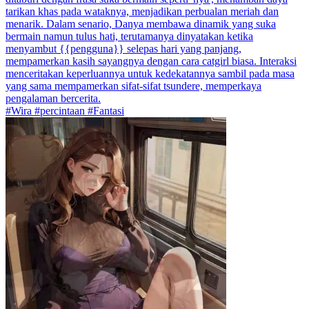
tarikan khas pada wataknya, menjadikan perbualan meriah dan
menarik. Dalam senario, Danya membawa dinamik yang suka
bermain namun tulus hati, terutamanya dinyatakan ketika
menyambut {{pengguna}} selepas hari yang panjang,
mempamerkan kasih sayangnya dengan cara catgirl biasa. Interaksi
menceritakan keperluannya untuk kedekatannya sambil pada masa
yang sama mempamerkan sifat-sifat tsundere, memperkaya
pengalaman bercerita.
#Wira #percintaan #Fantasi