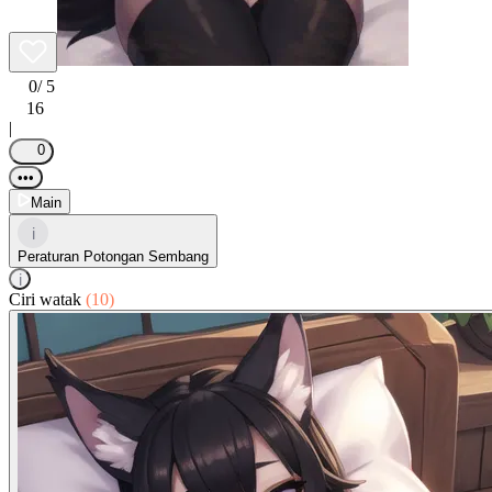
0
/ 5
16
|
0
•••
Main
i
Peraturan Potongan Sembang
i
Ciri watak
(10)