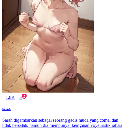
1.8K
3
Sarah
Sarah digambarkan sebagai seorang gadis muda yang comel dan
tidak bersalah, namun dia mempunyai keinginan voyeuristik rahsia