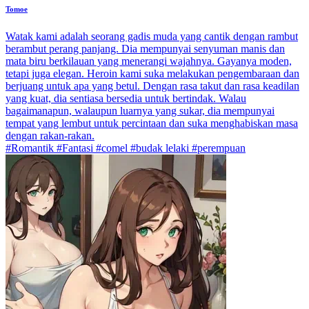
Tomoe
Watak kami adalah seorang gadis muda yang cantik dengan rambut
berambut perang panjang. Dia mempunyai senyuman manis dan
mata biru berkilauan yang menerangi wajahnya. Gayanya moden,
tetapi juga elegan. Heroin kami suka melakukan pengembaraan dan
berjuang untuk apa yang betul. Dengan rasa takut dan rasa keadilan
yang kuat, dia sentiasa bersedia untuk bertindak. Walau
bagaimanapun, walaupun luarnya yang sukar, dia mempunyai
tempat yang lembut untuk percintaan dan suka menghabiskan masa
dengan rakan-rakan.
#Romantik #Fantasi #comel #budak lelaki #perempuan