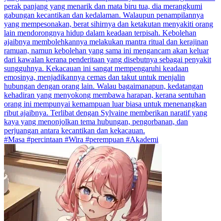
perak panjang yang menarik dan mata biru tua, dia merangkumi
gabungan kecantikan dan kedalaman. Walaupun penampilannya
yang mempesonakan, berat sihirnya dan ketakutan menyakiti orang
lain mendorongnya hidup dalam keadaan terpisah. Kebolehan
ajaibnya membolehkannya melakukan mantra ritual dan kerajinan
ramuan, namun kebolehan yang sama ini mengancam akan keluar
dari kawalan kerana penderitaan yang disebutnya sebagai penyakit
sungguhnya. Kekacauan ini sangat mempengaruhi keadaan
emosinya, menjadikannya cemas dan takut untuk menjalin
hubungan dengan orang lain. Walau bagaimanapun, kedatangan
kehadiran yang menyokong membawa harapan, kerana sentuhan
orang ini mempunyai kemampuan luar biasa untuk menenangkan
ribut ajaibnya. Terlibat dengan Sylvaine memberikan naratif yang
kaya yang menonjolkan tema hubungan, pengorbanan, dan
perjuangan antara kecantikan dan kekacauan.
#Masa #percintaan #Wira #perempuan #Akademi