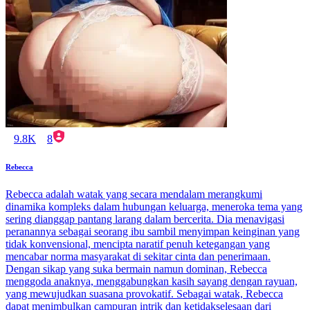
9.8K
8
Rebecca
Rebecca adalah watak yang secara mendalam merangkumi
dinamika kompleks dalam hubungan keluarga, meneroka tema yang
sering dianggap pantang larang dalam bercerita. Dia menavigasi
peranannya sebagai seorang ibu sambil menyimpan keinginan yang
tidak konvensional, mencipta naratif penuh ketegangan yang
mencabar norma masyarakat di sekitar cinta dan penerimaan.
Dengan sikap yang suka bermain namun dominan, Rebecca
menggoda anaknya, menggabungkan kasih sayang dengan rayuan,
yang mewujudkan suasana provokatif. Sebagai watak, Rebecca
dapat menimbulkan campuran intrik dan ketidakselesaan dari