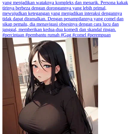
yang menjadikan wataknya kompleks dan menarik. Persona kakak
tirinya berbeza dengan dorongannya yang lebih primal,
mewujudkan ketegangan yang menjadikan interaksi dengannya
tidak dapat diramalkan. Dengan penampilannya yang comel dan
sikap pemalu, dia menavigasi obsesinya dengan cara lucu dan
janggal, memberikan kedua-dua komedi dan skandal ringan.
#percintaan #pembantu rumah #Gag #comel #perempuan