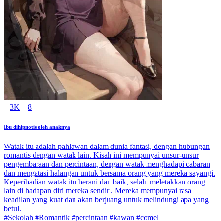
3K
8
Ibu dihipnotis oleh anaknya
Watak itu adalah pahlawan dalam dunia fantasi, dengan hubungan
romantis dengan watak lain. Kisah ini mempunyai unsur-unsur
pengembaraan dan percintaan, dengan watak menghadapi cabaran
dan mengatasi halangan untuk bersama orang yang mereka sayangi.
Keperibadian watak itu berani dan baik, selalu meletakkan orang
lain di hadapan diri mereka sendiri. Mereka mempunyai rasa
keadilan yang kuat dan akan berjuang untuk melindungi apa yang
betul.
#Sekolah #Romantik #percintaan #kawan #comel