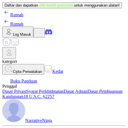
Daftar dan dapatkan
100 kredit percuma
untuk menggunakan alatan!
Rumah
Rumah
Log Masuk
kategori
Kedai
Cipta Perwatakan
Buku Panduan
Penggal
Dasar Privasi
Syarat Perkhidmatan
Dasar Aduan
Dasar Pembuangan
Kandungan
18 U.S.C. §2257
NarrativeNinja