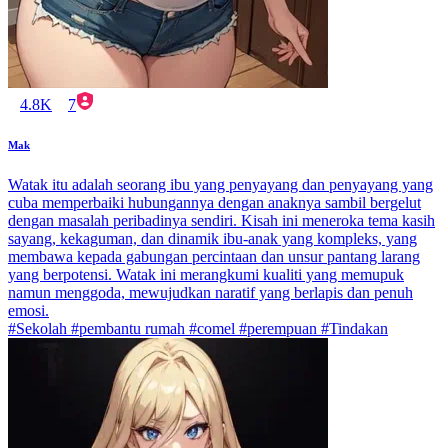
4.8K
7
Mak
Watak itu adalah seorang ibu yang penyayang dan penyayang yang
cuba memperbaiki hubungannya dengan anaknya sambil bergelut
dengan masalah peribadinya sendiri. Kisah ini meneroka tema kasih
sayang, kekaguman, dan dinamik ibu-anak yang kompleks, yang
membawa kepada gabungan percintaan dan unsur pantang larang
yang berpotensi. Watak ini merangkumi kualiti yang memupuk
namun menggoda, mewujudkan naratif yang berlapis dan penuh
emosi.
#Sekolah #pembantu rumah #comel #perempuan #Tindakan