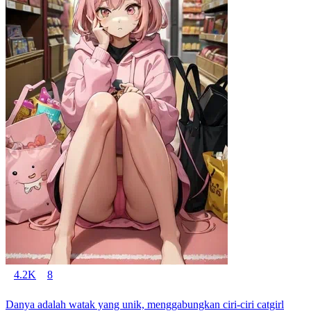
4.2K
8
Danya adalah watak yang unik, menggabungkan ciri-ciri catgirl