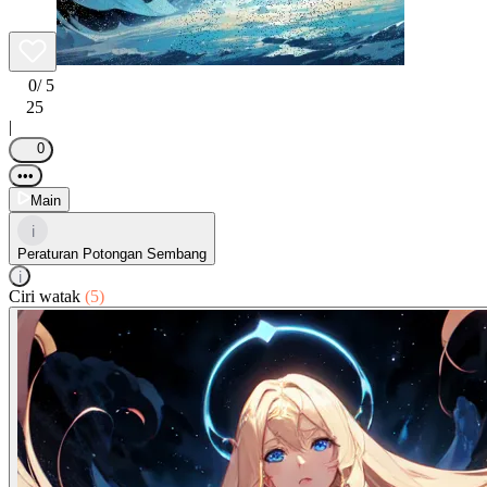
0
/ 5
25
|
0
•••
Main
i
Peraturan Potongan Sembang
i
Ciri watak
(5)