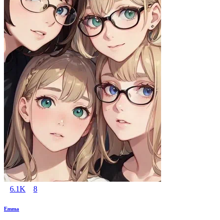
6.1K
8
Emma