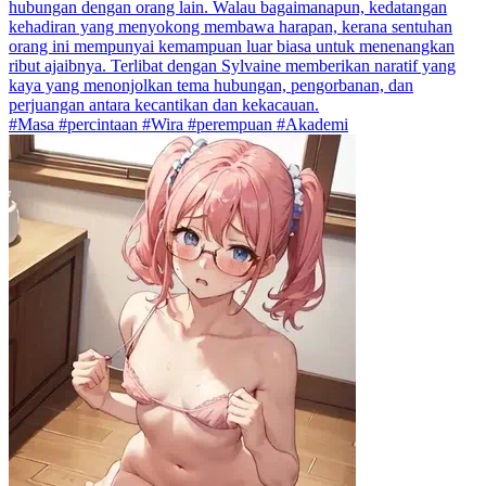
hubungan dengan orang lain. Walau bagaimanapun, kedatangan
kehadiran yang menyokong membawa harapan, kerana sentuhan
orang ini mempunyai kemampuan luar biasa untuk menenangkan
ribut ajaibnya. Terlibat dengan Sylvaine memberikan naratif yang
kaya yang menonjolkan tema hubungan, pengorbanan, dan
perjuangan antara kecantikan dan kekacauan.
#Masa #percintaan #Wira #perempuan #Akademi