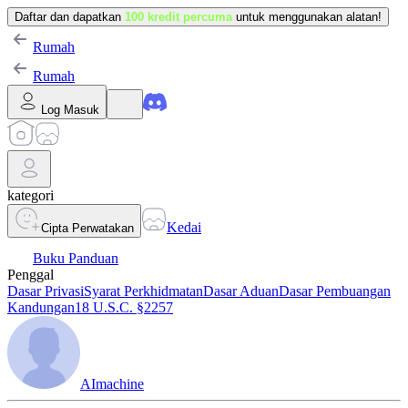
Daftar dan dapatkan
100 kredit percuma
untuk menggunakan alatan!
Rumah
Rumah
Log Masuk
kategori
Kedai
Cipta Perwatakan
Buku Panduan
Penggal
Dasar Privasi
Syarat Perkhidmatan
Dasar Aduan
Dasar Pembuangan
Kandungan
18 U.S.C. §2257
AImachine