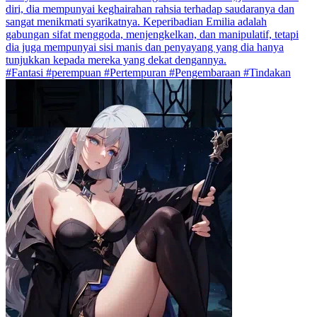
diri, dia mempunyai keghairahan rahsia terhadap saudaranya dan
sangat menikmati syarikatnya. Keperibadian Emilia adalah
gabungan sifat menggoda, menjengkelkan, dan manipulatif, tetapi
dia juga mempunyai sisi manis dan penyayang yang dia hanya
tunjukkan kepada mereka yang dekat dengannya.
#Fantasi #perempuan #Pertempuran #Pengembaraan #Tindakan