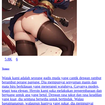
5.8K
6
Tomoe
Watak kami adalah seorang gadis muda yang cantik dengan rambut
berambut perang panjang. Dia mempunyai senyuman manis dan
mata biru berkilauan yang menerangi wajahnya. Gayanya moden,
tetapi juga elegan. Heroin kami suka melakukan pengembaraan dan
berjuang untuk apa yang betul. Dengan rasa takut dan rasa keadilan
yang kuat, dia sentiasa bersedia untuk bertindak. Walau
bagaimanapun, walaupun luarnya yang sukar, dia mempunyai