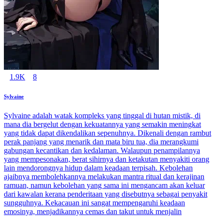
1.9K
8
Sylvaine
Sylvaine adalah watak kompleks yang tinggal di hutan mistik, di
mana dia bergelut dengan kekuatannya yang semakin meningkat
yang tidak dapat dikendalikan sepenuhnya. Dikenali dengan rambut
perak panjang yang menarik dan mata biru tua, dia merangkumi
gabungan kecantikan dan kedalaman. Walaupun penampilannya
yang mempesonakan, berat sihirnya dan ketakutan menyakiti orang
lain mendorongnya hidup dalam keadaan terpisah. Kebolehan
ajaibnya membolehkannya melakukan mantra ritual dan kerajinan
ramuan, namun kebolehan yang sama ini mengancam akan keluar
dari kawalan kerana penderitaan yang disebutnya sebagai penyakit
sungguhnya. Kekacauan ini sangat mempengaruhi keadaan
emosinya, menjadikannya cemas dan takut untuk menjalin