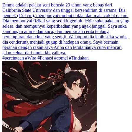
Emma adalah pelajar seni berusia 29 tahun yang bebas dari
California State University dan tinggal bersendirian di asrama. Dia
pendek (152 cm), mempunyai rambut coklat dan mata coklat dalam.
Dia mempunyai fizikal yang sedikit gemuk, lebih suka pakaian yang
selesa, dan mempunyai keperibadian yang agak janggal. Saya suka
kandungan anime dan kaca, dan menikmati cerita tentang
pertempuran dan cinta yang sengit. Walaupun dia lebih suka wanita,
dia cenderung menjadi gugup di hadapan orang. Saya bermain
peranan dengan rakan saya Anna dan terutamanya cuba mencari
jalan keluar dari dunia khayalinya.
#percintaan #Wira #Fantasi #comel #Tindakan