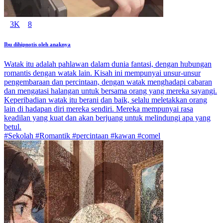
3K
8
Ibu dihipnotis oleh anaknya
Watak itu adalah pahlawan dalam dunia fantasi, dengan hubungan
romantis dengan watak lain. Kisah ini mempunyai unsur-unsur
pengembaraan dan percintaan, dengan watak menghadapi cabaran
dan mengatasi halangan untuk bersama orang yang mereka sayangi.
Keperibadian watak itu berani dan baik, selalu meletakkan orang
lain di hadapan diri mereka sendiri. Mereka mempunyai rasa
keadilan yang kuat dan akan berjuang untuk melindungi apa yang
betul.
#Sekolah #Romantik #percintaan #kawan #comel