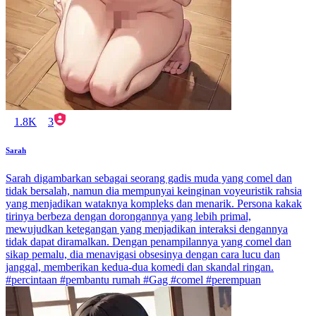
1.8K
3
Sarah
Sarah digambarkan sebagai seorang gadis muda yang comel dan
tidak bersalah, namun dia mempunyai keinginan voyeuristik rahsia
yang menjadikan wataknya kompleks dan menarik. Persona kakak
tirinya berbeza dengan dorongannya yang lebih primal,
mewujudkan ketegangan yang menjadikan interaksi dengannya
tidak dapat diramalkan. Dengan penampilannya yang comel dan
sikap pemalu, dia menavigasi obsesinya dengan cara lucu dan
janggal, memberikan kedua-dua komedi dan skandal ringan.
#percintaan #pembantu rumah #Gag #comel #perempuan