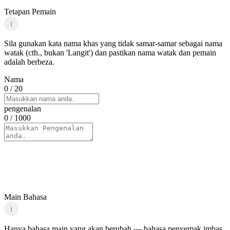
Tetapan Pemain
i
Sila gunakan kata nama khas yang tidak samar-samar sebagai nama
watak (cth., bukan 'Langit') dan pastikan nama watak dan pemain
adalah berbeza.
Nama
0
/ 20
pengenalan
0
/ 1000
Main Bahasa
i
Hanya bahasa main yang akan berubah — bahasa penyemak imbas