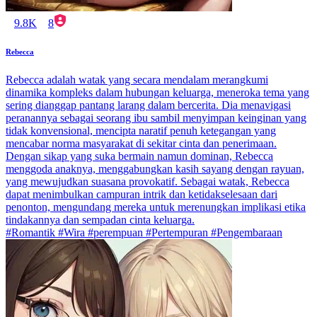
9.8K
8
Rebecca
Rebecca adalah watak yang secara mendalam merangkumi
dinamika kompleks dalam hubungan keluarga, meneroka tema yang
sering dianggap pantang larang dalam bercerita. Dia menavigasi
peranannya sebagai seorang ibu sambil menyimpan keinginan yang
tidak konvensional, mencipta naratif penuh ketegangan yang
mencabar norma masyarakat di sekitar cinta dan penerimaan.
Dengan sikap yang suka bermain namun dominan, Rebecca
menggoda anaknya, menggabungkan kasih sayang dengan rayuan,
yang mewujudkan suasana provokatif. Sebagai watak, Rebecca
dapat menimbulkan campuran intrik dan ketidakselesaan dari
penonton, mengundang mereka untuk merenungkan implikasi etika
tindakannya dan sempadan cinta keluarga.
#Romantik #Wira #perempuan #Pertempuran #Pengembaraan