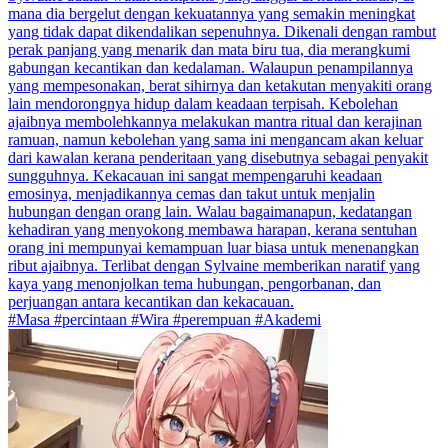
mana dia bergelut dengan kekuatannya yang semakin meningkat
yang tidak dapat dikendalikan sepenuhnya. Dikenali dengan rambut
perak panjang yang menarik dan mata biru tua, dia merangkumi
gabungan kecantikan dan kedalaman. Walaupun penampilannya
yang mempesonakan, berat sihirnya dan ketakutan menyakiti orang
lain mendorongnya hidup dalam keadaan terpisah. Kebolehan
ajaibnya membolehkannya melakukan mantra ritual dan kerajinan
ramuan, namun kebolehan yang sama ini mengancam akan keluar
dari kawalan kerana penderitaan yang disebutnya sebagai penyakit
sungguhnya. Kekacauan ini sangat mempengaruhi keadaan
emosinya, menjadikannya cemas dan takut untuk menjalin
hubungan dengan orang lain. Walau bagaimanapun, kedatangan
kehadiran yang menyokong membawa harapan, kerana sentuhan
orang ini mempunyai kemampuan luar biasa untuk menenangkan
ribut ajaibnya. Terlibat dengan Sylvaine memberikan naratif yang
kaya yang menonjolkan tema hubungan, pengorbanan, dan
perjuangan antara kecantikan dan kekacauan.
#Masa #percintaan #Wira #perempuan #Akademi