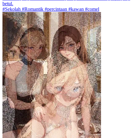
betul.
#Sekolah #Romantik #percintaan #kawan #comel