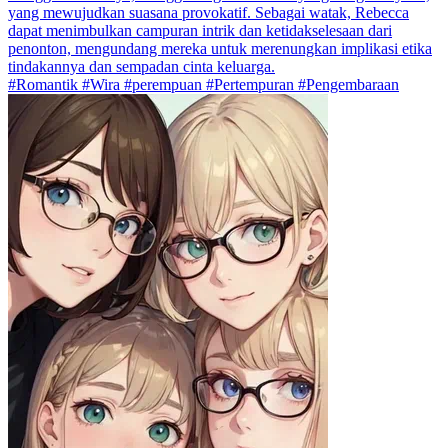
yang mewujudkan suasana provokatif. Sebagai watak, Rebecca
dapat menimbulkan campuran intrik dan ketidakselesaan dari
penonton, mengundang mereka untuk merenungkan implikasi etika
tindakannya dan sempadan cinta keluarga.
#Romantik #Wira #perempuan #Pertempuran #Pengembaraan