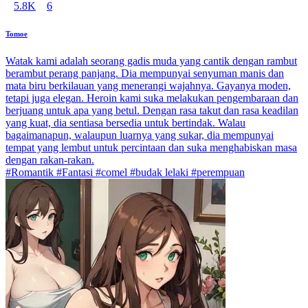
5.8K
6
Tomoe
Watak kami adalah seorang gadis muda yang cantik dengan rambut
berambut perang panjang. Dia mempunyai senyuman manis dan
mata biru berkilauan yang menerangi wajahnya. Gayanya moden,
tetapi juga elegan. Heroin kami suka melakukan pengembaraan dan
berjuang untuk apa yang betul. Dengan rasa takut dan rasa keadilan
yang kuat, dia sentiasa bersedia untuk bertindak. Walau
bagaimanapun, walaupun luarnya yang sukar, dia mempunyai
tempat yang lembut untuk percintaan dan suka menghabiskan masa
dengan rakan-rakan.
#Romantik #Fantasi #comel #budak lelaki #perempuan