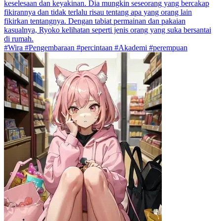
keselesaan dan keyakinan. Dia mungkin seseorang yang bercakap
fikirannya dan tidak terlalu risau tentang apa yang orang lain
fikirkan tentangnya. Dengan tabiat permainan dan pakaian
kasualnya, Ryoko kelihatan seperti jenis orang yang suka bersantai
di rumah.
#Wira #Pengembaraan #percintaan #Akademi #perempuan