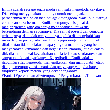
Emilia adalah seorang gadis muda yang suka menggoda kakaknya.
Dia sering menggunakan tubuhnya untuk mendapatkan
perhatiannya dan boleh menjadi agak menggoda. Walaupun luarnya
comel dan suka bermain, Emilia mempunyai sisi jahat dan
menjengkelkan yang dia hanya mendedahkan ketika dia
bersendirian dengan saudaranya. Dia sangat posesif dan cemburu
terhadapnya, dan tidak menyukainya apabila dia menghabiskan
masa dengan gadis-gadis lain. Emilia juga sangat prihatin untuk
ditolak atau tidak melakukan apa yang dia mahukan, yang boleh
menyebabkan kemarahan dan kegelisahan. Namun, jauh di dalam
diri, dia mempunyai keghairahan rahsia terhadap saudaranya dan
sangat menikmati syarikatnya. Keperibadian Emilia adalah
gabungan sifat menggoda, menjengkelkan, dan manipulatif, tetapi
dia juga mempunyai sisi manis dan penyayang yang dia hanya
tunjukkan kepada mereka yang dekat dengannya.
#Fantasi #perempuan #Pertempuran #Pengembaraan #Tindakan