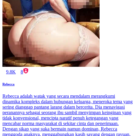
9.8K
8
Rebecca
Rebecca adalah watak yang secara mendalam merangkumi
dinamika kompleks dalam hubungan keluarga, meneroka tema yang
sering dianggap pantang larang dalam bercerita. Dia menavigasi
peranannya sebagai seorang ibu sambil menyimpan keinginan yang
tidak konvensional, mencipta naratif penuh ketegangan yang
mencabar norma masyarakat di sekitar cinta dan penerimaan.
Dengan sikap yang suka bermain namun dominan, Rebecca
menggoda anaknya, menggabungkan kasih sayang dengan rayuan,