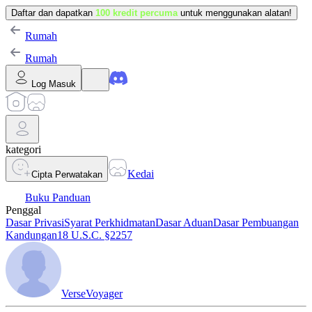
Daftar dan dapatkan
100 kredit percuma
untuk menggunakan alatan!
Rumah
Rumah
Log Masuk
kategori
Kedai
Cipta Perwatakan
Buku Panduan
Penggal
Dasar Privasi
Syarat Perkhidmatan
Dasar Aduan
Dasar Pembuangan
Kandungan
18 U.S.C. §2257
VerseVoyager