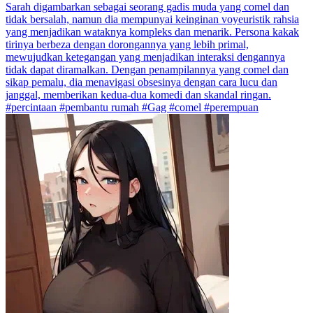
Sarah digambarkan sebagai seorang gadis muda yang comel dan
tidak bersalah, namun dia mempunyai keinginan voyeuristik rahsia
yang menjadikan wataknya kompleks dan menarik. Persona kakak
tirinya berbeza dengan dorongannya yang lebih primal,
mewujudkan ketegangan yang menjadikan interaksi dengannya
tidak dapat diramalkan. Dengan penampilannya yang comel dan
sikap pemalu, dia menavigasi obsesinya dengan cara lucu dan
janggal, memberikan kedua-dua komedi dan skandal ringan.
#percintaan #pembantu rumah #Gag #comel #perempuan