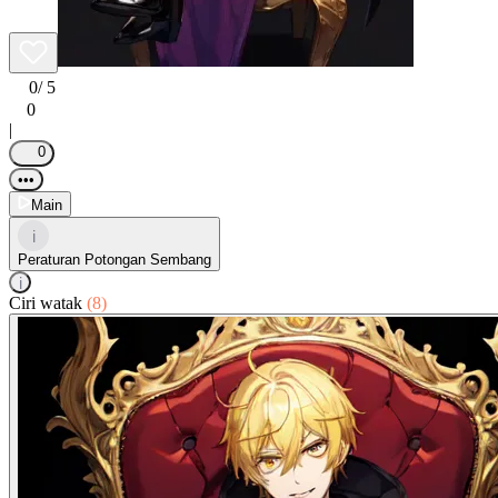
0
/ 5
0
|
0
•••
Main
i
Peraturan Potongan Sembang
i
Ciri watak
(8)