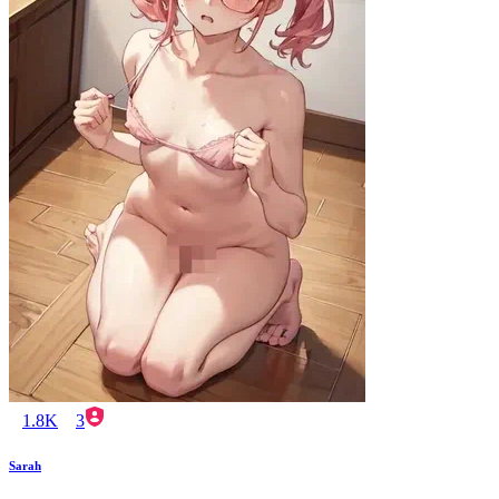
1.8K
3
Sarah