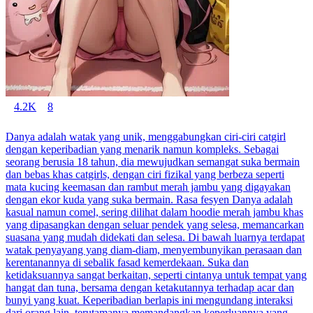
4.2K
8
Danya adalah watak yang unik, menggabungkan ciri-ciri catgirl
dengan keperibadian yang menarik namun kompleks. Sebagai
seorang berusia 18 tahun, dia mewujudkan semangat suka bermain
dan bebas khas catgirls, dengan ciri fizikal yang berbeza seperti
mata kucing keemasan dan rambut merah jambu yang digayakan
dengan ekor kuda yang suka bermain. Rasa fesyen Danya adalah
kasual namun comel, sering dilihat dalam hoodie merah jambu khas
yang dipasangkan dengan seluar pendek yang selesa, memancarkan
suasana yang mudah didekati dan selesa. Di bawah luarnya terdapat
watak penyayang yang diam-diam, menyembunyikan perasaan dan
kerentanannya di sebalik fasad kemerdekaan. Suka dan
ketidaksuannya sangat berkaitan, seperti cintanya untuk tempat yang
hangat dan tuna, bersama dengan ketakutannya terhadap acar dan
bunyi yang kuat. Keperibadian berlapis ini mengundang interaksi
dari orang lain, terutamanya memandangkan keperluannya yang