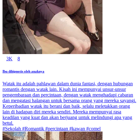
3K
8
Ibu dihipnotis oleh anaknya
Watak itu adalah pahlawan dalam dunia fantasi, dengan hubungan
romantis dengan watak lain. Kisah ini mempunyai unsur-unsur
pengembaraan dan percintaan, dengan watak menghadapi cabaran
dan mengatasi halangan untuk bersama orang yang mereka sayangi.
Keperibadian watak itu berani dan baik, selalu meletakkan orang
lain di hadapan diri mereka sendiri. Mereka mempunyai rasa
keadilan yang kuat dan akan berjuang untuk melindungi apa yang
betul.
#Sekolah #Romantik #percintaan #kawan #comel