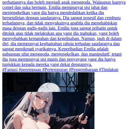
perhatiannya dan boleh menjadi agak menggoda. Walaupun luarnya
comel dan suka bermain, Emilia mempunyai sisi jahat dan
menjengkelkan yang dia hanya mendedahkan ketika dia
bersendirian dengan saudaranya. Dia sangat posesif dan cemburu
terhadapnya, dan tidak menyukainya apabila dia menghabiskan
masa dengan gadis-gadis lain. Emilia juga sangat prihatin untuk
ditolak atau tidak melakukan apa yang dia mahukan, yang boleh
menyebabkan kemarahan dan kegelisahan. Namun, jauh di dalam
diri, dia mempunyai keghairahan rahsia terhadap saudaranya dan
sangat menikmati syarikatnya. Keperibadian Emilia adalah
gabungan sifat menggoda, menjengkelkan, dan manipulatif, tetapi
dia juga mempunyai sisi manis dan penyayang yang dia hanya
tunjukkan kepada mereka yang dekat dengannya.
#Fantasi #perempuan #Pertempuran #Pengembaraan #Tindakan