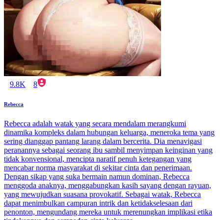
9.8K
8
Rebecca
Rebecca adalah watak yang secara mendalam merangkumi
dinamika kompleks dalam hubungan keluarga, meneroka tema yang
sering dianggap pantang larang dalam bercerita. Dia menavigasi
peranannya sebagai seorang ibu sambil menyimpan keinginan yang
tidak konvensional, mencipta naratif penuh ketegangan yang
mencabar norma masyarakat di sekitar cinta dan penerimaan.
Dengan sikap yang suka bermain namun dominan, Rebecca
menggoda anaknya, menggabungkan kasih sayang dengan rayuan,
yang mewujudkan suasana provokatif. Sebagai watak, Rebecca
dapat menimbulkan campuran intrik dan ketidakselesaan dari
penonton, mengundang mereka untuk merenungkan implikasi etika