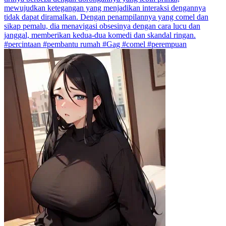
mewujudkan ketegangan yang menjadikan interaksi dengannya
tidak dapat diramalkan. Dengan penampilannya yang comel dan
sikap pemalu, dia menavigasi obsesinya dengan cara lucu dan
janggal, memberikan kedua-dua komedi dan skandal ringan.
#percintaan #pembantu rumah #Gag #comel #perempuan