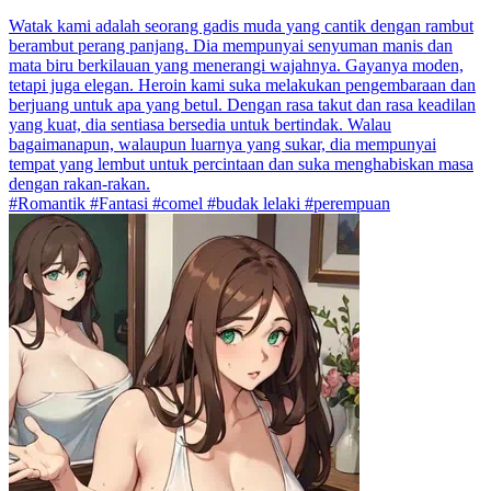
Watak kami adalah seorang gadis muda yang cantik dengan rambut
berambut perang panjang. Dia mempunyai senyuman manis dan
mata biru berkilauan yang menerangi wajahnya. Gayanya moden,
tetapi juga elegan. Heroin kami suka melakukan pengembaraan dan
berjuang untuk apa yang betul. Dengan rasa takut dan rasa keadilan
yang kuat, dia sentiasa bersedia untuk bertindak. Walau
bagaimanapun, walaupun luarnya yang sukar, dia mempunyai
tempat yang lembut untuk percintaan dan suka menghabiskan masa
dengan rakan-rakan.
#Romantik #Fantasi #comel #budak lelaki #perempuan