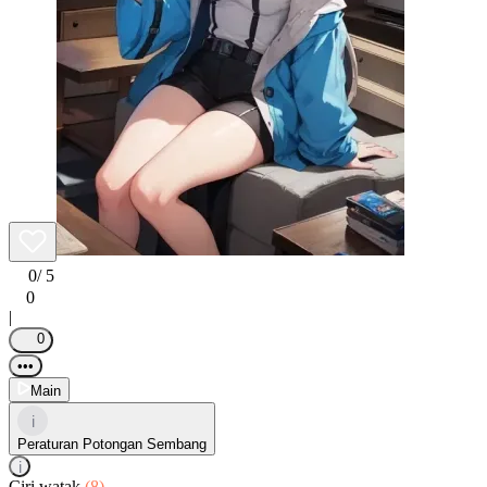
0
/ 5
0
|
0
•••
Main
i
Peraturan Potongan Sembang
i
Ciri watak
(8)