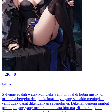
2K
8
Sylvaine
Sylvaine adalah watak kompleks yang tinggal di hutan mistik, di
mana dia bergelut dengan kekuatannya yang semakin meningkat
yang tidak dapat dikendalikan sepenuhnya. Dikenali dengan rambut
perak panjang yang menarik dan mata biru tua, dia merangkumi