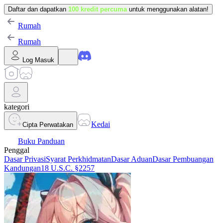
Daftar dan dapatkan
100 kredit percuma
untuk menggunakan alatan!
Rumah
Rumah
Log Masuk
kategori
Kedai
Cipta Perwatakan
Buku Panduan
Penggal
Dasar Privasi
Syarat Perkhidmatan
Dasar Aduan
Dasar Pembuangan
Kandungan
18 U.S.C. §2257