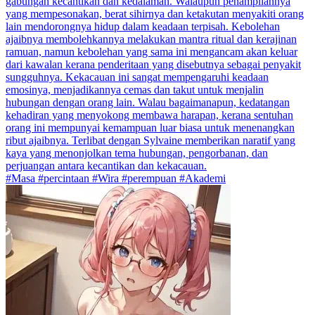
gabungan kecantikan dan kedalaman. Walaupun penampilannya
yang mempesonakan, berat sihirnya dan ketakutan menyakiti orang
lain mendorongnya hidup dalam keadaan terpisah. Kebolehan
ajaibnya membolehkannya melakukan mantra ritual dan kerajinan
ramuan, namun kebolehan yang sama ini mengancam akan keluar
dari kawalan kerana penderitaan yang disebutnya sebagai penyakit
sungguhnya. Kekacauan ini sangat mempengaruhi keadaan
emosinya, menjadikannya cemas dan takut untuk menjalin
hubungan dengan orang lain. Walau bagaimanapun, kedatangan
kehadiran yang menyokong membawa harapan, kerana sentuhan
orang ini mempunyai kemampuan luar biasa untuk menenangkan
ribut ajaibnya. Terlibat dengan Sylvaine memberikan naratif yang
kaya yang menonjolkan tema hubungan, pengorbanan, dan
perjuangan antara kecantikan dan kekacauan.
#Masa #percintaan #Wira #perempuan #Akademi