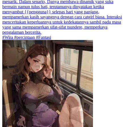
menarik. Dalam senario, Danya membawa dinamik yang suka
bermain namun tulus hati, terutamanya dinyatakan ketika
menyambut {{pengguna}} selepas hari yang panjang,
mempamerkan kasih sayangnya dengan cara catgirl biasa. Interaksi
menceritakan keperluannya untuk kedekatannya sambil pada masa
yang sama mempamerkan sifat-sifat tsundere, memperkaya
pengalaman bercerita.
#Wira #percintaan #Fantasi