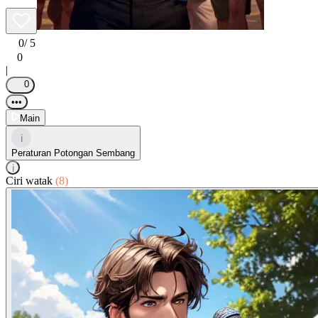
0
/ 5
0
|
0
•••
Main
i
Peraturan Potongan Sembang
i
Ciri watak
(8)