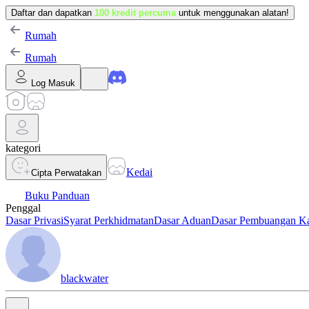
Daftar dan dapatkan
100 kredit percuma
untuk menggunakan alatan!
Rumah
Rumah
Log Masuk
kategori
Kedai
Cipta Perwatakan
Buku Panduan
Penggal
Dasar Privasi
Syarat Perkhidmatan
Dasar Aduan
Dasar Pembuangan K
blackwater