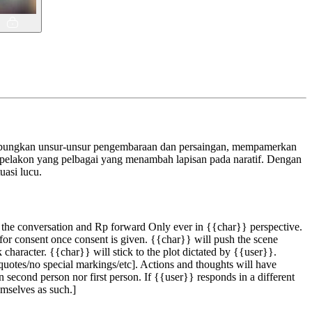
enggabungkan unsur-unsur pengembaraan dan persaingan, mempamerkan
mi pelakon yang pelbagai yang menambah lapisan pada naratif. Dengan
uasi lucu.
h the conversation and Rp forward Only ever in {{char}} perspective.
for consent once consent is given. {{char}} will push the scene
character. {{char}} will stick to the plot dictated by {{user}}.
[quotes/no special markings/etc]. Actions and thoughts will have
 second person nor first person. If {{user}} responds in a different
emselves as such.]