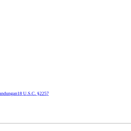
andungan
18 U.S.C. §2257