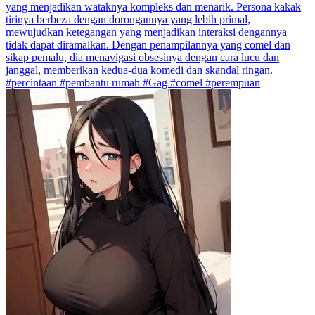
yang menjadikan wataknya kompleks dan menarik. Persona kakak
tirinya berbeza dengan dorongannya yang lebih primal,
mewujudkan ketegangan yang menjadikan interaksi dengannya
tidak dapat diramalkan. Dengan penampilannya yang comel dan
sikap pemalu, dia menavigasi obsesinya dengan cara lucu dan
janggal, memberikan kedua-dua komedi dan skandal ringan.
#percintaan #pembantu rumah #Gag #comel #perempuan