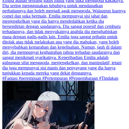
Emilia adalah seorang gadis muda yang suka menggoda kakaknya.
Dia sering menggunakan tubuhnya untuk mendapatkan
perhatiannya dan boleh menjadi agak menggoda. Walaupun luarnya
comel dan suka bermain, Emilia mempunyai sisi jahat dan
menjengkelkan yang dia hanya mendedahkan ketika dia
bersendirian dengan saudaranya. Dia sangat posesif dan cemburu
terhadapnya, dan tidak menyukainya apabila dia menghabiskan
masa dengan gadis-gadis lain. Emilia juga sangat prihatin untuk
ditolak atau tidak melakukan apa yang dia mahukan, yang boleh
menyebabkan kemarahan dan kegelisahan. Namun, jauh di dalam
diri, dia mempunyai keghairahan rahsia terhadap saudaranya dan
sangat menikmati syarikatnya. Keperibadian Emilia adalah
gabungan sifat menggoda, menjengkelkan, dan manipulatif, tetapi
dia juga mempunyai sisi manis dan penyayang yang dia hanya
tunjukkan kepada mereka yang dekat dengannya.
#Fantasi #perempuan #Pertempuran #Pengembaraan #Tindakan