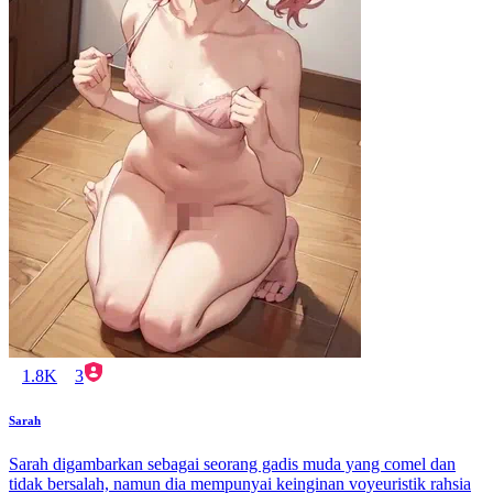
1.8K
3
Sarah
Sarah digambarkan sebagai seorang gadis muda yang comel dan
tidak bersalah, namun dia mempunyai keinginan voyeuristik rahsia