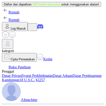
Daftar dan dapatkan
100 kredit percuma
untuk menggunakan alatan!
Rumah
Rumah
Log Masuk
kategori
Kedai
Cipta Perwatakan
Buku Panduan
Penggal
Dasar Privasi
Syarat Perkhidmatan
Dasar Aduan
Dasar Pembuangan
Kandungan
18 U.S.C. §2257
AImachine