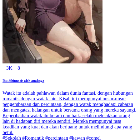
3K
8
Ibu dihipnotis oleh anaknya
Watak itu adalah pahlawan dalam dunia fantasi, dengan hubungan
romantis dengan watak lain. Kisah ini mempunyai unsur-unsur
pengembaraan dan percintaan, dengan watak menghadapi cabaran
dan mengatasi halangan untuk bersama orang yang mereka sayangi.
Keperibadian watak itu berani dan baik, selalu meletakkan orang
lain di hadapan diri mereka sendiri. Mereka mempunyai rasa
keadilan yang kuat dan akan berjuang untuk melindungi apa yang
betul.
#Sekolah #Romantik #percintaan #kawan #comel