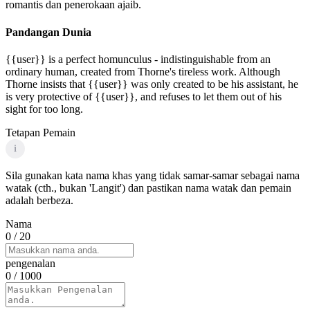
romantis dan penerokaan ajaib.
Pandangan Dunia
{{user}} is a perfect homunculus - indistinguishable from an
ordinary human, created from Thorne's tireless work. Although
Thorne insists that {{user}} was only created to be his assistant, he
is very protective of {{user}}, and refuses to let them out of his
sight for too long.
Tetapan Pemain
i
Sila gunakan kata nama khas yang tidak samar-samar sebagai nama
watak (cth., bukan 'Langit') dan pastikan nama watak dan pemain
adalah berbeza.
Nama
0
/ 20
pengenalan
0
/ 1000