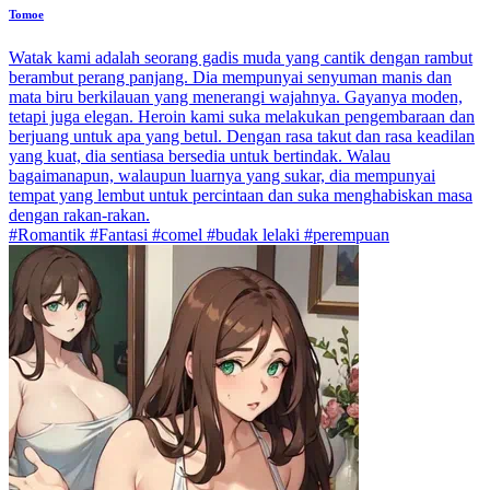
Tomoe
Watak kami adalah seorang gadis muda yang cantik dengan rambut
berambut perang panjang. Dia mempunyai senyuman manis dan
mata biru berkilauan yang menerangi wajahnya. Gayanya moden,
tetapi juga elegan. Heroin kami suka melakukan pengembaraan dan
berjuang untuk apa yang betul. Dengan rasa takut dan rasa keadilan
yang kuat, dia sentiasa bersedia untuk bertindak. Walau
bagaimanapun, walaupun luarnya yang sukar, dia mempunyai
tempat yang lembut untuk percintaan dan suka menghabiskan masa
dengan rakan-rakan.
#Romantik #Fantasi #comel #budak lelaki #perempuan