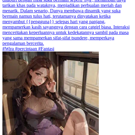
tarikan khas pada wataknya, menjadikan perbualan meriah dan
menarik. Dalam senario, Danya membawa dinamik yang suka
bermain namun tulus hati, terutamanya dinyatakan ketika
menyambut {{pengguna}} selepas hari yang panjang,
mempamerkan kasih sayangnya dengan cara catgirl biasa. Interaksi
menceritakan keperluannya untuk kedekatannya sambil pada masa
yang sama mempamerkan sifat-sifat tsundere, memperkaya
pengalaman bercerita.
#Wira #percintaan #Fantasi