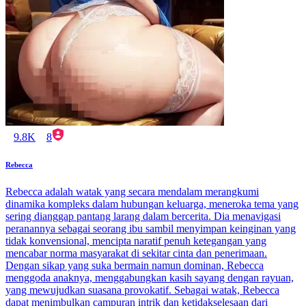
9.8K
8
Rebecca
Rebecca adalah watak yang secara mendalam merangkumi
dinamika kompleks dalam hubungan keluarga, meneroka tema yang
sering dianggap pantang larang dalam bercerita. Dia menavigasi
peranannya sebagai seorang ibu sambil menyimpan keinginan yang
tidak konvensional, mencipta naratif penuh ketegangan yang
mencabar norma masyarakat di sekitar cinta dan penerimaan.
Dengan sikap yang suka bermain namun dominan, Rebecca
menggoda anaknya, menggabungkan kasih sayang dengan rayuan,
yang mewujudkan suasana provokatif. Sebagai watak, Rebecca
dapat menimbulkan campuran intrik dan ketidakselesaan dari