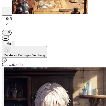
0
/ 5
0
|
0
•••
Main
i
Peraturan Potongan Sembang
i
Ciri watak
(5)