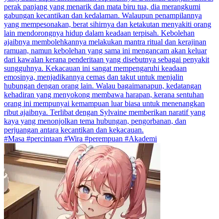
perak panjang yang menarik dan mata biru tua, dia merangkumi
gabungan kecantikan dan kedalaman. Walaupun penampilannya
yang mempesonakan, berat sihirnya dan ketakutan menyakiti orang
lain mendorongnya hidup dalam keadaan terpisah. Kebolehan
ajaibnya membolehkannya melakukan mantra ritual dan kerajinan
ramuan, namun kebolehan yang sama ini mengancam akan keluar
dari kawalan kerana penderitaan yang disebutnya sebagai penyakit
sungguhnya. Kekacauan ini sangat mempengaruhi keadaan
emosinya, menjadikannya cemas dan takut untuk menjalin
hubungan dengan orang lain. Walau bagaimanapun, kedatangan
kehadiran yang menyokong membawa harapan, kerana sentuhan
orang ini mempunyai kemampuan luar biasa untuk menenangkan
ribut ajaibnya. Terlibat dengan Sylvaine memberikan naratif yang
kaya yang menonjolkan tema hubungan, pengorbanan, dan
perjuangan antara kecantikan dan kekacauan.
#Masa #percintaan #Wira #perempuan #Akademi