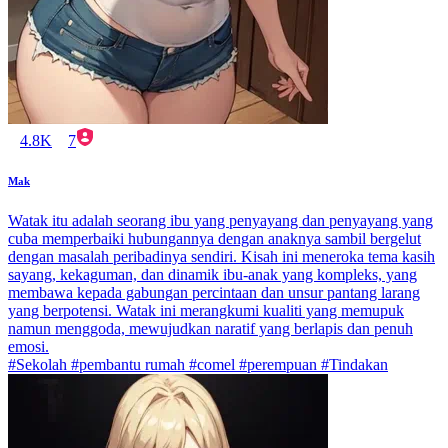
4.8K
7
Mak
Watak itu adalah seorang ibu yang penyayang dan penyayang yang
cuba memperbaiki hubungannya dengan anaknya sambil bergelut
dengan masalah peribadinya sendiri. Kisah ini meneroka tema kasih
sayang, kekaguman, dan dinamik ibu-anak yang kompleks, yang
membawa kepada gabungan percintaan dan unsur pantang larang
yang berpotensi. Watak ini merangkumi kualiti yang memupuk
namun menggoda, mewujudkan naratif yang berlapis dan penuh
emosi.
#Sekolah #pembantu rumah #comel #perempuan #Tindakan