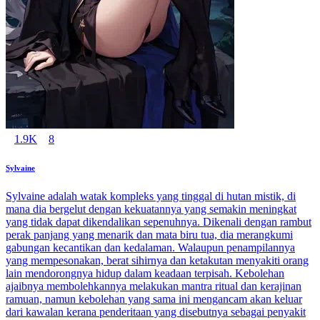
1.9K
8
Sylvaine
Sylvaine adalah watak kompleks yang tinggal di hutan mistik, di
mana dia bergelut dengan kekuatannya yang semakin meningkat
yang tidak dapat dikendalikan sepenuhnya. Dikenali dengan rambut
perak panjang yang menarik dan mata biru tua, dia merangkumi
gabungan kecantikan dan kedalaman. Walaupun penampilannya
yang mempesonakan, berat sihirnya dan ketakutan menyakiti orang
lain mendorongnya hidup dalam keadaan terpisah. Kebolehan
ajaibnya membolehkannya melakukan mantra ritual dan kerajinan
ramuan, namun kebolehan yang sama ini mengancam akan keluar
dari kawalan kerana penderitaan yang disebutnya sebagai penyakit