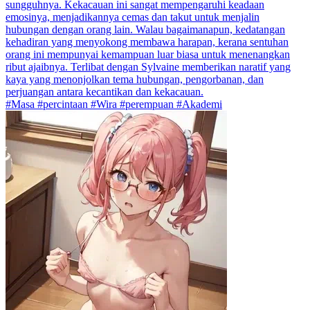
sungguhnya. Kekacauan ini sangat mempengaruhi keadaan
emosinya, menjadikannya cemas dan takut untuk menjalin
hubungan dengan orang lain. Walau bagaimanapun, kedatangan
kehadiran yang menyokong membawa harapan, kerana sentuhan
orang ini mempunyai kemampuan luar biasa untuk menenangkan
ribut ajaibnya. Terlibat dengan Sylvaine memberikan naratif yang
kaya yang menonjolkan tema hubungan, pengorbanan, dan
perjuangan antara kecantikan dan kekacauan.
#Masa #percintaan #Wira #perempuan #Akademi