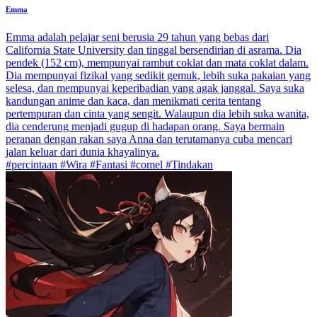
Emma
Emma adalah pelajar seni berusia 29 tahun yang bebas dari
California State University dan tinggal bersendirian di asrama. Dia
pendek (152 cm), mempunyai rambut coklat dan mata coklat dalam.
Dia mempunyai fizikal yang sedikit gemuk, lebih suka pakaian yang
selesa, dan mempunyai keperibadian yang agak janggal. Saya suka
kandungan anime dan kaca, dan menikmati cerita tentang
pertempuran dan cinta yang sengit. Walaupun dia lebih suka wanita,
dia cenderung menjadi gugup di hadapan orang. Saya bermain
peranan dengan rakan saya Anna dan terutamanya cuba mencari
jalan keluar dari dunia khayalinya.
#percintaan #Wira #Fantasi #comel #Tindakan