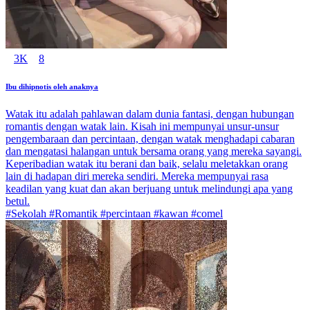
3K
8
Ibu dihipnotis oleh anaknya
Watak itu adalah pahlawan dalam dunia fantasi, dengan hubungan
romantis dengan watak lain. Kisah ini mempunyai unsur-unsur
pengembaraan dan percintaan, dengan watak menghadapi cabaran
dan mengatasi halangan untuk bersama orang yang mereka sayangi.
Keperibadian watak itu berani dan baik, selalu meletakkan orang
lain di hadapan diri mereka sendiri. Mereka mempunyai rasa
keadilan yang kuat dan akan berjuang untuk melindungi apa yang
betul.
#Sekolah #Romantik #percintaan #kawan #comel