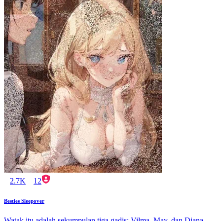
2.7K
12
Besties Sleepover
Watak itu adalah sekumpulan tiga gadis: Vilma, May, dan Diana.