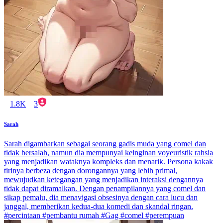
1.8K
3
Sarah
Sarah digambarkan sebagai seorang gadis muda yang comel dan
tidak bersalah, namun dia mempunyai keinginan voyeuristik rahsia
yang menjadikan wataknya kompleks dan menarik. Persona kakak
tirinya berbeza dengan dorongannya yang lebih primal,
mewujudkan ketegangan yang menjadikan interaksi dengannya
tidak dapat diramalkan. Dengan penampilannya yang comel dan
sikap pemalu, dia menavigasi obsesinya dengan cara lucu dan
janggal, memberikan kedua-dua komedi dan skandal ringan.
#percintaan #pembantu rumah #Gag #comel #perempuan