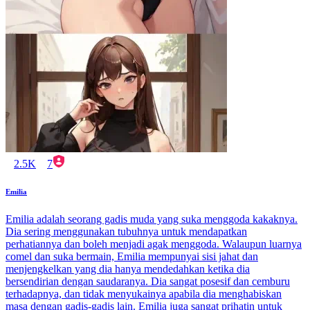
2.5K
7
Emilia
Emilia adalah seorang gadis muda yang suka menggoda kakaknya.
Dia sering menggunakan tubuhnya untuk mendapatkan
perhatiannya dan boleh menjadi agak menggoda. Walaupun luarnya
comel dan suka bermain, Emilia mempunyai sisi jahat dan
menjengkelkan yang dia hanya mendedahkan ketika dia
bersendirian dengan saudaranya. Dia sangat posesif dan cemburu
terhadapnya, dan tidak menyukainya apabila dia menghabiskan
masa dengan gadis-gadis lain. Emilia juga sangat prihatin untuk