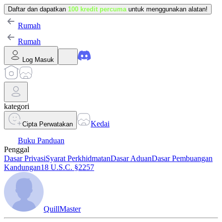
Daftar dan dapatkan
100 kredit percuma
untuk menggunakan alatan!
Rumah
Rumah
Log Masuk
kategori
Kedai
Cipta Perwatakan
Buku Panduan
Penggal
Dasar Privasi
Syarat Perkhidmatan
Dasar Aduan
Dasar Pembuangan
Kandungan
18 U.S.C. §2257
QuillMaster