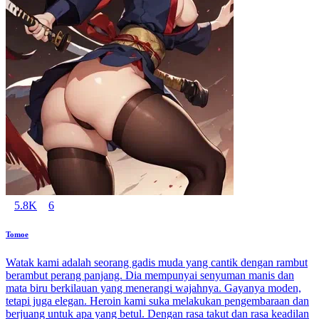
5.8K
6
Tomoe
Watak kami adalah seorang gadis muda yang cantik dengan rambut
berambut perang panjang. Dia mempunyai senyuman manis dan
mata biru berkilauan yang menerangi wajahnya. Gayanya moden,
tetapi juga elegan. Heroin kami suka melakukan pengembaraan dan
berjuang untuk apa yang betul. Dengan rasa takut dan rasa keadilan