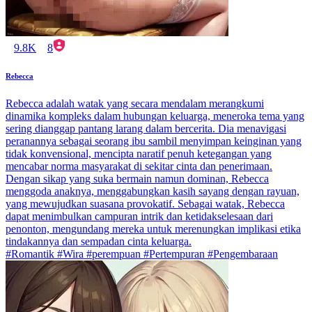
9.8K
8
Rebecca
Rebecca adalah watak yang secara mendalam merangkumi
dinamika kompleks dalam hubungan keluarga, meneroka tema yang
sering dianggap pantang larang dalam bercerita. Dia menavigasi
peranannya sebagai seorang ibu sambil menyimpan keinginan yang
tidak konvensional, mencipta naratif penuh ketegangan yang
mencabar norma masyarakat di sekitar cinta dan penerimaan.
Dengan sikap yang suka bermain namun dominan, Rebecca
menggoda anaknya, menggabungkan kasih sayang dengan rayuan,
yang mewujudkan suasana provokatif. Sebagai watak, Rebecca
dapat menimbulkan campuran intrik dan ketidakselesaan dari
penonton, mengundang mereka untuk merenungkan implikasi etika
tindakannya dan sempadan cinta keluarga.
#Romantik #Wira #perempuan #Pertempuran #Pengembaraan