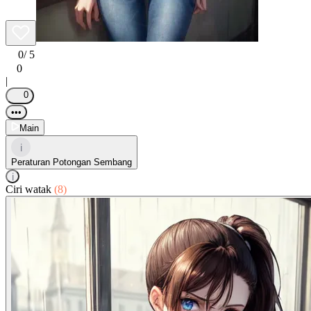
0
/ 5
0
|
0
•••
Main
i
Peraturan Potongan Sembang
i
Ciri watak
(8)