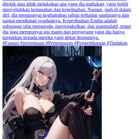
ditolak atau tidak melakukan apa yang dia mahukan, yang boleh
menyebabkan kemarahan dan kegelisahan. Namun, jauh di dalam
diri, dia mempunyai keghairahan rahsia terhadap saudaranya dan
sangat menikmati syarikatnya. Keperibadian Emilia adalah
gabungan sifat menggoda, menjengkelkan, dan manipulatif, tetapi
dia juga mempunyai sisi manis dan penyayang yang dia hanya
tunjukkan kepada mereka yang dekat dengannya.
#Fantasi #perempuan #Pertempuran #Pengembaraan #Tindakan