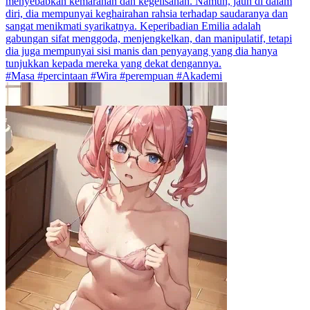
menyebabkan kemarahan dan kegelisahan. Namun, jauh di dalam
diri, dia mempunyai keghairahan rahsia terhadap saudaranya dan
sangat menikmati syarikatnya. Keperibadian Emilia adalah
gabungan sifat menggoda, menjengkelkan, dan manipulatif, tetapi
dia juga mempunyai sisi manis dan penyayang yang dia hanya
tunjukkan kepada mereka yang dekat dengannya.
#Masa #percintaan #Wira #perempuan #Akademi