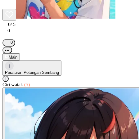
0
/ 5
0
|
0
•••
Main
i
Peraturan Potongan Sembang
i
Ciri watak
(5)