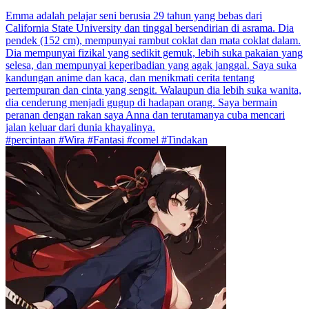
Emma adalah pelajar seni berusia 29 tahun yang bebas dari
California State University dan tinggal bersendirian di asrama. Dia
pendek (152 cm), mempunyai rambut coklat dan mata coklat dalam.
Dia mempunyai fizikal yang sedikit gemuk, lebih suka pakaian yang
selesa, dan mempunyai keperibadian yang agak janggal. Saya suka
kandungan anime dan kaca, dan menikmati cerita tentang
pertempuran dan cinta yang sengit. Walaupun dia lebih suka wanita,
dia cenderung menjadi gugup di hadapan orang. Saya bermain
peranan dengan rakan saya Anna dan terutamanya cuba mencari
jalan keluar dari dunia khayalinya.
#percintaan #Wira #Fantasi #comel #Tindakan