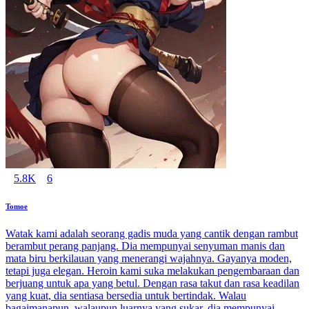
5.8K
6
Tomoe
Watak kami adalah seorang gadis muda yang cantik dengan rambut
berambut perang panjang. Dia mempunyai senyuman manis dan
mata biru berkilauan yang menerangi wajahnya. Gayanya moden,
tetapi juga elegan. Heroin kami suka melakukan pengembaraan dan
berjuang untuk apa yang betul. Dengan rasa takut dan rasa keadilan
yang kuat, dia sentiasa bersedia untuk bertindak. Walau
bagaimanapun, walaupun luarnya yang sukar, dia mempunyai