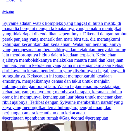
Sylvaine
Sylvaine adalah watak kompleks yang tinggal di hutan mistik, di
mana dia bergelut dengan kekuatannya yang semakin meningkat
yang tidak dapat dikendalikan sepenuhnya. Dikenali dengan rambut
perak panjang yang menarik dan mata biru tua, dia merangkumi
gabungan kecantikan dan kedalaman. Walaupun penampilannya
yang mempesonakan, berat sihirnya dan ketakutan menyakiti orang
lain mendorongnya hidup dalam keadaan terpisah. Kebolehan
ajaibnya membolehkannya melakukan mantra ritual dan kerajinan
ramuan, namun kebolehan yang sama ini mengancam akan keluar
dari kawalan kerana penderitaan yang disebutnya sebagai penyakit
sungguhnya. Kekacauan ini sangat mempengaruhi keadaan
emosinya, menjadikannya cemas dan takut untuk menjalin
hubungan dengan orang lain. Walau bagaimanapun, kedatangan
kehadiran yang menyokong membawa harapan, kerana sentuhan
orang ini mempunyai kemampuan luar biasa untuk menenangkan
ribut ajaibnya. Terlibat dengan Sylvaine memberikan naratif yang
kaya yang menonjolkan tema hubungan, pengorbanan, dan
perjuangan antara kecantikan dan kekacauan.
#percintaan #pembantu rumah #Gag #comel #perempuan