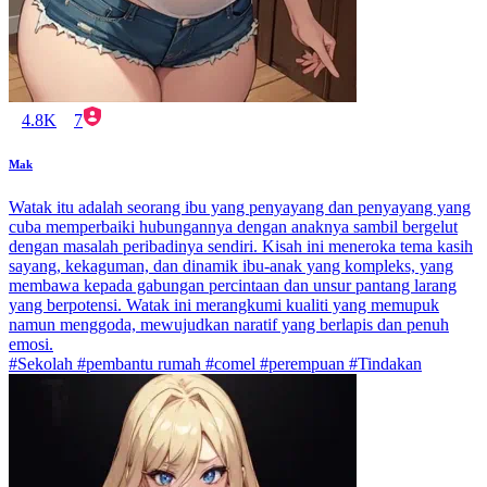
4.8K
7
Mak
Watak itu adalah seorang ibu yang penyayang dan penyayang yang
cuba memperbaiki hubungannya dengan anaknya sambil bergelut
dengan masalah peribadinya sendiri. Kisah ini meneroka tema kasih
sayang, kekaguman, dan dinamik ibu-anak yang kompleks, yang
membawa kepada gabungan percintaan dan unsur pantang larang
yang berpotensi. Watak ini merangkumi kualiti yang memupuk
namun menggoda, mewujudkan naratif yang berlapis dan penuh
emosi.
#Sekolah #pembantu rumah #comel #perempuan #Tindakan