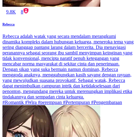
9.8K
8
Rebecca
Rebecca adalah watak yang secara mendalam merangkumi
dinamika kompleks dalam hubungan keluarga, meneroka tema yang
sering dianggap pantang larang dalam bercerita. Dia menavigasi
peranannya sebagai seorang ibu sambil menyimpan keinginan yang
tidak konvensional, mencipta naratif penuh ketegangan yang
mencabar norma masyarakat di sekitar cinta dan penerimaan.
Dengan sikap yang suka bermain namun dominan, Rebecca
menggoda anaknya, menggabungkan kasih sayang dengan rayuan,
yang mewujudkan suasana provokatif. Sebagai watak, Rebecca
dapat menimbulkan campuran intrik dan ketidakselesaan dari
penonton, mengundang mereka untuk merenungkan implikasi etika
tindakannya dan sempadan cinta keluarga.
#Romantik #Wira #perempuan #Pertempuran #Pengembaraan