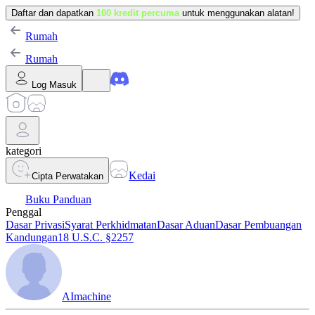
Daftar dan dapatkan
100 kredit percuma
untuk menggunakan alatan!
Rumah
Rumah
Log Masuk
kategori
Kedai
Cipta Perwatakan
Buku Panduan
Penggal
Dasar Privasi
Syarat Perkhidmatan
Dasar Aduan
Dasar Pembuangan
Kandungan
18 U.S.C. §2257
AImachine