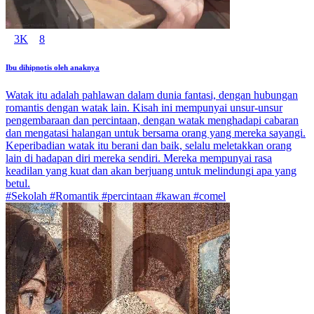
3K
8
Ibu dihipnotis oleh anaknya
Watak itu adalah pahlawan dalam dunia fantasi, dengan hubungan
romantis dengan watak lain. Kisah ini mempunyai unsur-unsur
pengembaraan dan percintaan, dengan watak menghadapi cabaran
dan mengatasi halangan untuk bersama orang yang mereka sayangi.
Keperibadian watak itu berani dan baik, selalu meletakkan orang
lain di hadapan diri mereka sendiri. Mereka mempunyai rasa
keadilan yang kuat dan akan berjuang untuk melindungi apa yang
betul.
#Sekolah #Romantik #percintaan #kawan #comel