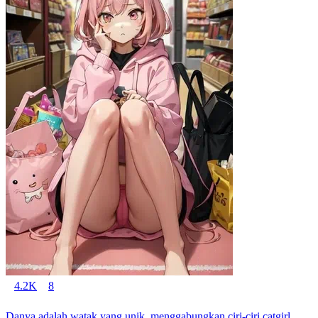
4.2K
8
Danya adalah watak yang unik, menggabungkan ciri-ciri catgirl