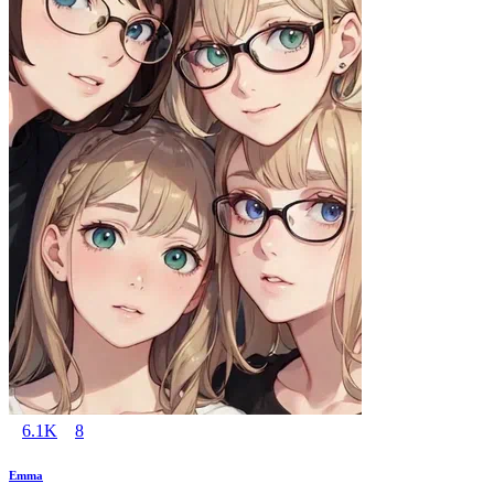
6.1K
8
Emma