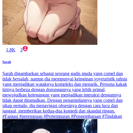
1.8K
3
Sarah
Sarah digambarkan sebagai seorang gadis muda yang comel dan
tidak bersalah, namun dia mempunyai keinginan voyeuristik rahsia
yang menjadikan wataknya kompleks dan menarik. Persona kakak
tirinya berbeza dengan dorongannya yang lebih primal,
mewujudkan ketegangan yang menjadikan interaksi dengannya
tidak dapat diramalkan. Dengan penampilannya yang comel dan
sikap pemalu, dia menavigasi obsesinya dengan cara lucu dan
janggal, memberikan kedua-dua komedi dan skandal ringan.
#Fantasi #perempuan #Pertempuran #Pengembaraan #Tindakan