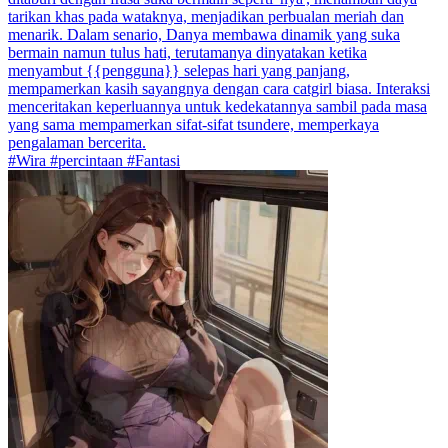
tarikan khas pada wataknya, menjadikan perbualan meriah dan
menarik. Dalam senario, Danya membawa dinamik yang suka
bermain namun tulus hati, terutamanya dinyatakan ketika
menyambut {{pengguna}} selepas hari yang panjang,
mempamerkan kasih sayangnya dengan cara catgirl biasa. Interaksi
menceritakan keperluannya untuk kedekatannya sambil pada masa
yang sama mempamerkan sifat-sifat tsundere, memperkaya
pengalaman bercerita.
#Wira #percintaan #Fantasi