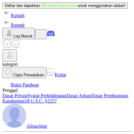
Daftar dan dapatkan
100 kredit percuma
untuk menggunakan alatan!
Rumah
Rumah
Log Masuk
kategori
Kedai
Cipta Perwatakan
Buku Panduan
Penggal
Dasar Privasi
Syarat Perkhidmatan
Dasar Aduan
Dasar Pembuangan
Kandungan
18 U.S.C. §2257
AImachine