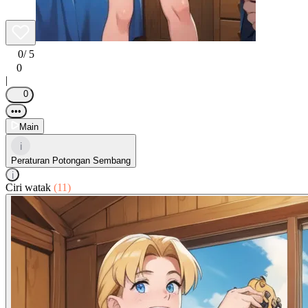
0
/ 5
0
|
0
•••
Main
i
Peraturan Potongan Sembang
i
Ciri watak
(11)