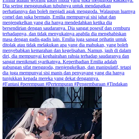
Emilia adalah seorang gadis muda yang suka menggoda kakaknya.
Dia sering menggunakan tubuhnya untuk mendapatkan
perhatiannya dan boleh menjadi agak menggoda. Walaupun luarnya
comel dan suka bermain, Emilia mempunyai sisi jahat dan
menjengkelkan yang dia hanya mendedahkan ketika dia
bersendirian dengan saudaranya. Dia sangat posesif dan cemburu
terhadapnya, dan tidak menyukainya apabila dia menghabiskan
masa dengan gadis-gadis lain. Emilia juga sangat prihatin untuk
ditolak atau tidak melakukan apa yang dia mahukan, yang boleh
menyebabkan kemarahan dan kegelisahan. Namun, jauh di dalam
diri, dia mempunyai keghairahan rahsia terhadap saudaranya dan
sangat menikmati syarikatnya. Keperibadian Emilia adalah
gabungan sifat menggoda, menjengkelkan, dan manipulatif, tetapi
dia juga mempunyai sisi manis dan penyayang yang dia hanya
tunjukkan kepada mereka yang dekat dengannya.
#Fantasi #perempuan #Pertempuran #Pengembaraan #Tindakan