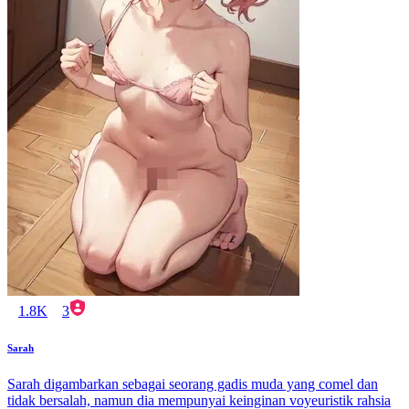
1.8K
3
Sarah
Sarah digambarkan sebagai seorang gadis muda yang comel dan
tidak bersalah, namun dia mempunyai keinginan voyeuristik rahsia