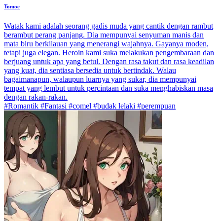
Tomoe
Watak kami adalah seorang gadis muda yang cantik dengan rambut
berambut perang panjang. Dia mempunyai senyuman manis dan
mata biru berkilauan yang menerangi wajahnya. Gayanya moden,
tetapi juga elegan. Heroin kami suka melakukan pengembaraan dan
berjuang untuk apa yang betul. Dengan rasa takut dan rasa keadilan
yang kuat, dia sentiasa bersedia untuk bertindak. Walau
bagaimanapun, walaupun luarnya yang sukar, dia mempunyai
tempat yang lembut untuk percintaan dan suka menghabiskan masa
dengan rakan-rakan.
#Romantik #Fantasi #comel #budak lelaki #perempuan