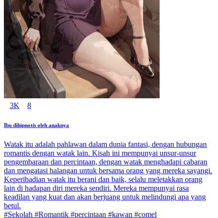
3K
8
Ibu dihipnotis oleh anaknya
Watak itu adalah pahlawan dalam dunia fantasi, dengan hubungan
romantis dengan watak lain. Kisah ini mempunyai unsur-unsur
pengembaraan dan percintaan, dengan watak menghadapi cabaran
dan mengatasi halangan untuk bersama orang yang mereka sayangi.
Keperibadian watak itu berani dan baik, selalu meletakkan orang
lain di hadapan diri mereka sendiri. Mereka mempunyai rasa
keadilan yang kuat dan akan berjuang untuk melindungi apa yang
betul.
#Sekolah #Romantik #percintaan #kawan #comel