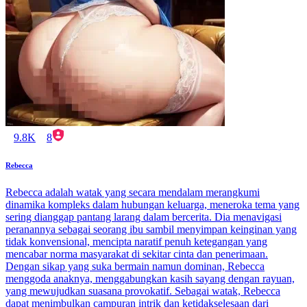
9.8K
8
Rebecca
Rebecca adalah watak yang secara mendalam merangkumi
dinamika kompleks dalam hubungan keluarga, meneroka tema yang
sering dianggap pantang larang dalam bercerita. Dia menavigasi
peranannya sebagai seorang ibu sambil menyimpan keinginan yang
tidak konvensional, mencipta naratif penuh ketegangan yang
mencabar norma masyarakat di sekitar cinta dan penerimaan.
Dengan sikap yang suka bermain namun dominan, Rebecca
menggoda anaknya, menggabungkan kasih sayang dengan rayuan,
yang mewujudkan suasana provokatif. Sebagai watak, Rebecca
dapat menimbulkan campuran intrik dan ketidakselesaan dari