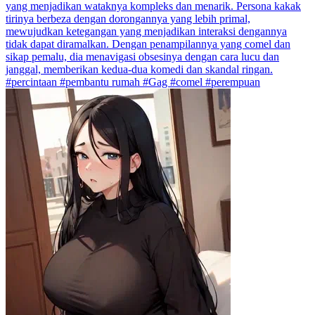
yang menjadikan wataknya kompleks dan menarik. Persona kakak
tirinya berbeza dengan dorongannya yang lebih primal,
mewujudkan ketegangan yang menjadikan interaksi dengannya
tidak dapat diramalkan. Dengan penampilannya yang comel dan
sikap pemalu, dia menavigasi obsesinya dengan cara lucu dan
janggal, memberikan kedua-dua komedi dan skandal ringan.
#percintaan #pembantu rumah #Gag #comel #perempuan