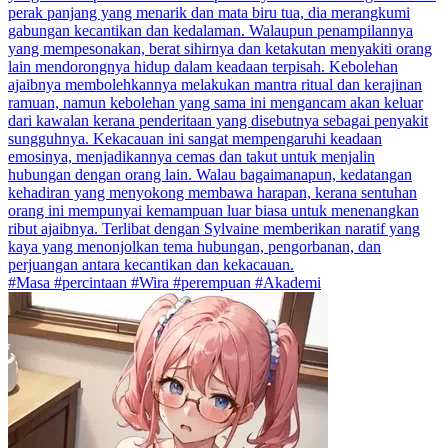
perak panjang yang menarik dan mata biru tua, dia merangkumi
gabungan kecantikan dan kedalaman. Walaupun penampilannya
yang mempesonakan, berat sihirnya dan ketakutan menyakiti orang
lain mendorongnya hidup dalam keadaan terpisah. Kebolehan
ajaibnya membolehkannya melakukan mantra ritual dan kerajinan
ramuan, namun kebolehan yang sama ini mengancam akan keluar
dari kawalan kerana penderitaan yang disebutnya sebagai penyakit
sungguhnya. Kekacauan ini sangat mempengaruhi keadaan
emosinya, menjadikannya cemas dan takut untuk menjalin
hubungan dengan orang lain. Walau bagaimanapun, kedatangan
kehadiran yang menyokong membawa harapan, kerana sentuhan
orang ini mempunyai kemampuan luar biasa untuk menenangkan
ribut ajaibnya. Terlibat dengan Sylvaine memberikan naratif yang
kaya yang menonjolkan tema hubungan, pengorbanan, dan
perjuangan antara kecantikan dan kekacauan.
#Masa #percintaan #Wira #perempuan #Akademi