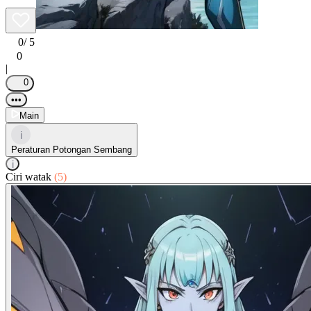
0
/ 5
0
|
0
•••
Main
i
Peraturan Potongan Sembang
i
Ciri watak
(5)