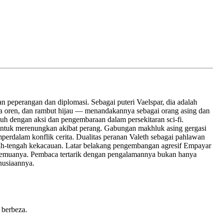
n peperangan dan diplomasi. Sebagai puteri Vaelspar, dia adalah
ta oren, dan rambut hijau — menandakannya sebagai orang asing dan
h dengan aksi dan pengembaraan dalam persekitaran sci-fi.
tuk merenungkan akibat perang. Gabungan makhluk asing gergasi
rdalam konflik cerita. Dualitas peranan Valeth sebagai pahlawan
ah-tengah kekacauan. Latar belakang pengembangan agresif Empayar
h semuanya. Pembaca tertarik dengan pengalamannya bukan hanya
nusiaannya.
 berbeza.