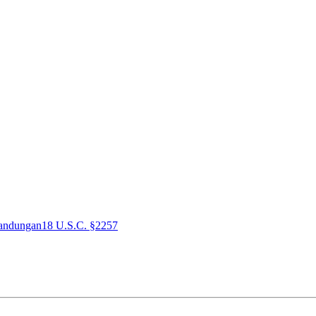
andungan
18 U.S.C. §2257