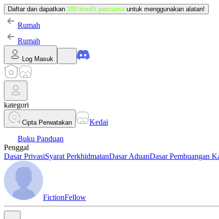
Daftar dan dapatkan
100 kredit percuma
untuk menggunakan alatan!
Rumah
Rumah
Log Masuk
kategori
Kedai
Cipta Perwatakan
Buku Panduan
Penggal
Dasar Privasi
Syarat Perkhidmatan
Dasar Aduan
Dasar Pembuangan K
FictionFellow