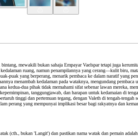
a bintang, mewakili bukan sahaja Empayar Vaelspar tetapi juga kerumita
tuk kedalaman ruang, namun penampilannya yang cerang—kulit biru, ma
uak-puak yang berperang, menarik pembaca ke dalam naratif yang penu
rajaannya menambah kedalaman pada wataknya, mengundang pembaca un
a kedua-dua pihak tidak memahami sifat sebenar lawan mereka, mempe
 kepemimpinan, tanggungjawab, dan harapan untuk kedamaian di teng
ertaruh tinggi dan pertemuan tegang, dengan Valeth di tengah-tenga
dalam perang yang mempunyai implikasi besar bagi rakyatnya dan kema
tak (cth., bukan 'Langit') dan pastikan nama watak dan pemain adalah