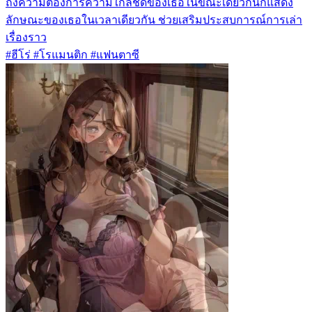
ถึงความต้องการความใกล้ชิดของเธอในขณะเดียวกันก็แสดง
ลักษณะของเธอในเวลาเดียวกัน ช่วยเสริมประสบการณ์การเล่า
เรื่องราว
#ฮีโร่ #โรแมนติก #แฟนตาซี