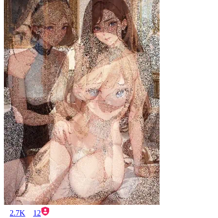
2.7K
12