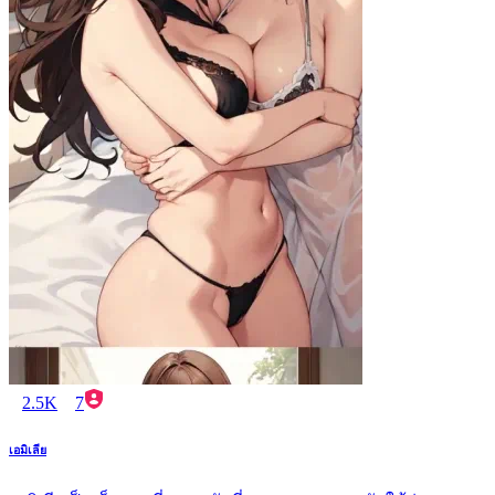
2.5K
7
เอมิเลีย