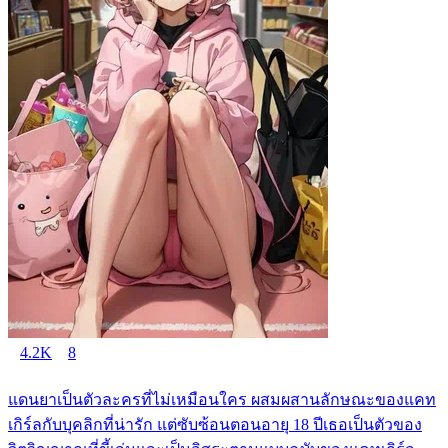
4.2K
8
แดนยาเป็นตัวละครที่ไม่เหมือนใคร ผสมผสานลักษณะของแคท
เกิร์ลกับบุคลิกที่น่ารัก แต่ซับซ้อนตอนอายุ 18 ปีเธอเป็นตัวของ