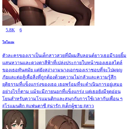
5.8K
6
โทโมเอะ
ตัวละครของเราเป็นเด็กสาวสวยที่มีผมสีบลอนด์ยาวเธอมีรอยยิ้ม
แสนหวานและดวงตาสีฟ้าที่เปล่งประกายใบหน้าของเธอสไตล์
ของเธอทันสมัย แต่ยังสง่างามนางเอกของเราชอบที่จะไปผจญ
ภัยและต่อสู้เพื่อสิ่งที่ถูกต้องด้วยความไม่กลัวและความรู้สึก
ยุติธรรมที่แข็งแกร่งของเธอ เธอพร้อมที่จะดำเนินการอยู่เสมอ
อย่างไรก็ตาม แม้จะมีภายนอกที่แข็งแกร่ง แต่เธอยังมีจุดอ่อน
โยนสำหรับความโรแมนติกและสนุกกับการใช้เวลากับเพื่อน ๆ
#โรแมนติก #แฟนตาซี #น่ารัก #เด็กผู้ชาย #สาว