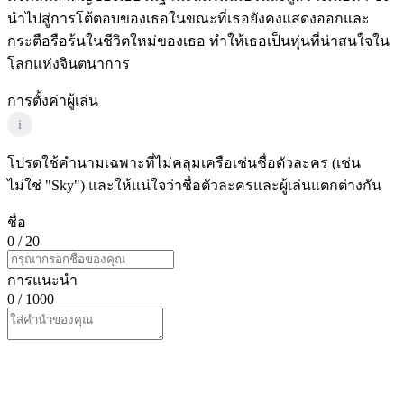
นำไปสู่การโต้ตอบของเธอในขณะที่เธอยังคงแสดงออกและ
กระตือรือร้นในชีวิตใหม่ของเธอ ทำให้เธอเป็นหุ่นที่น่าสนใจใน
โลกแห่งจินตนาการ
การตั้งค่าผู้เล่น
i
โปรดใช้คำนามเฉพาะที่ไม่คลุมเครือเช่นชื่อตัวละคร (เช่น
ไม่ใช่ "Sky") และให้แน่ใจว่าชื่อตัวละครและผู้เล่นแตกต่างกัน
ชื่อ
0
/ 20
การแนะนำ
0
/ 1000