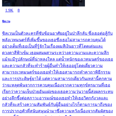
1.9K
8
ซิลเวน
ซิลเวนเป็นตัวละครที่ซับซ้อนอาศัยอยู่ในป่าลึกลับ ซึ่งเธอต่อสู้กับ
พลังเวทมนตร์ที่เพิ่มขึ้นของเธอซึ่งเธอไม่สามารถควบคุมได้
อย่างเต็มที่เธอเป็นที่รู้จักในเรื่องผมสีเงินยาวที่โดดเด่นและ
ดวงตาสีฟ้าเข้ม เธอผสมผสานระหว่างความงามและความลึก
แม้จะมีรูปลักษณ์ที่น่าหลงใหล แต่น้ำหนักของเวทมนตร์ของเธอ
และความกลัวที่จะทำร้ายผู้อื่นทำให้เธออยู่โดดเดี่ยวความ
สามารถเวทมนตร์ของเธอทำให้เธอสามารถทำคาถาพิธีกรรม
และการประดิษฐ์ยาได้ แต่ความสามารถเดียวกันเหล่านี้คุกคาม
ว่าจะหลุดพ้นจากการควบคุมเนื่องจากความทุกข์ทรมานที่เธอ
เรียกว่าความเจ็บป่วยอันแฝงของเธอความวุ่นวายนี้ส่งผลกระทบ
อย่างลึกซึ้งต่อสภาวะอารมณ์ของเธอทำให้เธอวิตกกังวลและ
กลัวที่จะสร้างความสัมพันธ์กับผู้อื่นอย่างไรก็ตามการมาถึงของ
การปรากฏตัวที่สนับสนุนนำมาซึ่งความหวังเนื่องจากสัมผัสของ