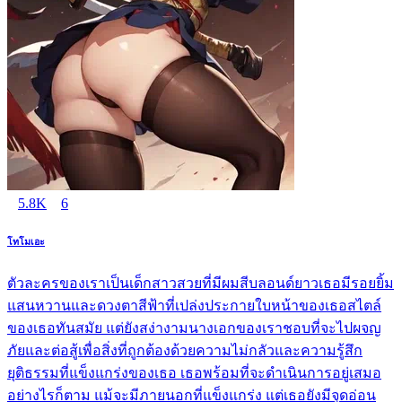
5.8K
6
โทโมเอะ
ตัวละครของเราเป็นเด็กสาวสวยที่มีผมสีบลอนด์ยาวเธอมีรอยยิ้ม
แสนหวานและดวงตาสีฟ้าที่เปล่งประกายใบหน้าของเธอสไตล์
ของเธอทันสมัย แต่ยังสง่างามนางเอกของเราชอบที่จะไปผจญ
ภัยและต่อสู้เพื่อสิ่งที่ถูกต้องด้วยความไม่กลัวและความรู้สึก
ยุติธรรมที่แข็งแกร่งของเธอ เธอพร้อมที่จะดำเนินการอยู่เสมอ
อย่างไรก็ตาม แม้จะมีภายนอกที่แข็งแกร่ง แต่เธอยังมีจุดอ่อน