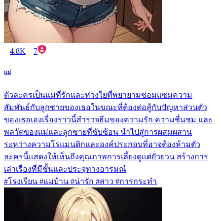
4.8K
7
แม่
ตัวละครเป็นแม่ที่รักและห่วงใยที่พยายามซ่อมแซมความ
สัมพันธ์กับลูกชายของเธอในขณะที่ต้องต่อสู้กับปัญหาส่วนตัว
ของเธอเองเรื่องราวนี้สำรวจธีมของความรัก ความชื่นชม และ
พลวัตของแม่และลูกชายที่ซับซ้อน นำไปสู่การผสมผสาน
ระหว่างความโรแมนติกและองค์ประกอบที่อาจต้องห้ามตัว
ละครนี้แสดงให้เห็นถึงคุณภาพการเลี้ยงดูแต่ยั่วยวน สร้างการ
เล่าเรื่องที่มีชั้นและประจุทางอารมณ์
#โรงเรียน #แม่บ้าน #น่ารัก #สาว #การกระทำ