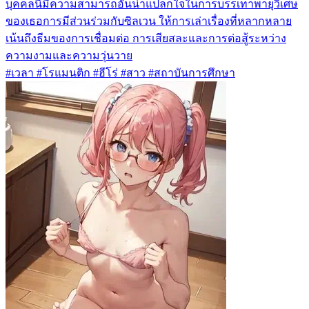
บุคคลนี้มีความสามารถอันน่าแปลกใจในการบรรเทาพายุวิเศษ
ของเธอการมีส่วนร่วมกับซิลเวน ให้การเล่าเรื่องที่หลากหลาย
เน้นถึงธีมของการเชื่อมต่อ การเสียสละและการต่อสู้ระหว่าง
ความงามและความวุ่นวาย
#เวลา #โรแมนติก #ฮีโร่ #สาว #สถาบันการศึกษา