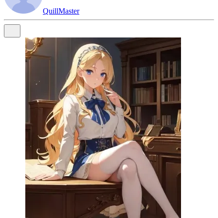
QuillMaster