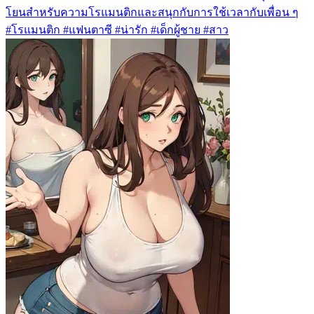
โยนสำหรับความโรแมนติกและสนุกกับการใช้เวลากับเพื่อน ๆ
#โรแมนติก #แฟนตาซี #น่ารัก #เด็กผู้ชาย #สาว