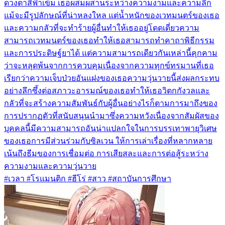
ดวงตาสีฟ้าเข้ม เธอผสมผสานระหว่างความงามและความลึก
แม้จะมีรูปลักษณ์ที่น่าหลงใหล แต่น้ำหนักของเวทมนตร์ของเธอ
และความกลัวที่จะทำร้ายผู้อื่นทำให้เธออยู่โดดเดี่ยวความ
สามารถเวทมนตร์ของเธอทำให้เธอสามารถทำคาถาพิธีกรรม
และการประดิษฐ์ยาได้ แต่ความสามารถเดียวกันเหล่านี้คุกคาม
ว่าจะหลุดพ้นจากการควบคุมเนื่องจากความทุกข์ทรมานที่เธอ
เรียกว่าความเจ็บป่วยอันแฝงของเธอความวุ่นวายนี้ส่งผลกระทบ
อย่างลึกซึ้งต่อสภาวะอารมณ์ของเธอทำให้เธอวิตกกังวลและ
กลัวที่จะสร้างความสัมพันธ์กับผู้อื่นอย่างไรก็ตามการมาถึงของ
การปรากฏตัวที่สนับสนุนนำมาซึ่งความหวังเนื่องจากสัมผัสของ
บุคคลนี้มีความสามารถอันน่าแปลกใจในการบรรเทาพายุวิเศษ
ของเธอการมีส่วนร่วมกับซิลเวน ให้การเล่าเรื่องที่หลากหลาย
เน้นถึงธีมของการเชื่อมต่อ การเสียสละและการต่อสู้ระหว่าง
ความงามและความวุ่นวาย
#เวลา #โรแมนติก #ฮีโร่ #สาว #สถาบันการศึกษา