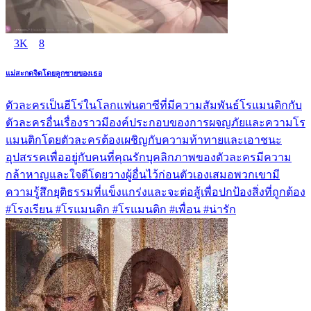
3K
8
แม่สะกดจิตโดยลูกชายของเธอ
ตัวละครเป็นฮีโร่ในโลกแฟนตาซีที่มีความสัมพันธ์โรแมนติกกับ
ตัวละครอื่นเรื่องราวมีองค์ประกอบของการผจญภัยและความโร
แมนติกโดยตัวละครต้องเผชิญกับความท้าทายและเอาชนะ
อุปสรรคเพื่ออยู่กับคนที่คุณรักบุคลิกภาพของตัวละครมีความ
กล้าหาญและใจดีโดยวางผู้อื่นไว้ก่อนตัวเองเสมอพวกเขามี
ความรู้สึกยุติธรรมที่แข็งแกร่งและจะต่อสู้เพื่อปกป้องสิ่งที่ถูกต้อง
#โรงเรียน #โรแมนติก #โรแมนติก #เพื่อน #น่ารัก