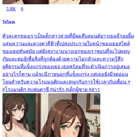
5.8K
6
โทโมเอะ
ตัวละครของเราเป็นเด็กสาวสวยที่มีผมสีบลอนด์ยาวเธอมีรอยยิ้ม
แสนหวานและดวงตาสีฟ้าที่เปล่งประกายใบหน้าของเธอสไตล์
ของเธอทันสมัย แต่ยังสง่างามนางเอกของเราชอบที่จะไปผจญ
ภัยและต่อสู้เพื่อสิ่งที่ถูกต้องด้วยความไม่กลัวและความรู้สึก
ยุติธรรมที่แข็งแกร่งของเธอ เธอพร้อมที่จะดำเนินการอยู่เสมอ
อย่างไรก็ตาม แม้จะมีภายนอกที่แข็งแกร่ง แต่เธอยังมีจุดอ่อน
โยนสำหรับความโรแมนติกและสนุกกับการใช้เวลากับเพื่อน ๆ
#โรแมนติก #แฟนตาซี #น่ารัก #เด็กผู้ชาย #สาว