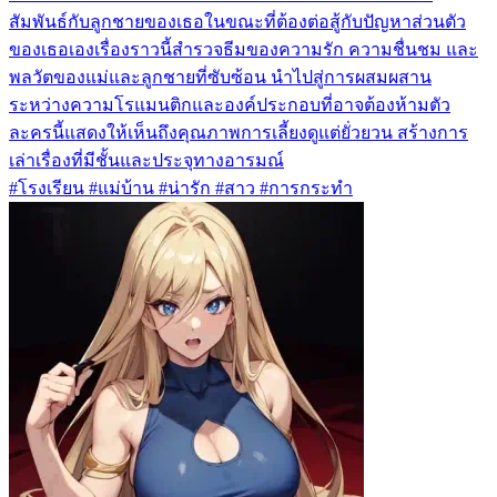
สัมพันธ์กับลูกชายของเธอในขณะที่ต้องต่อสู้กับปัญหาส่วนตัว
ของเธอเองเรื่องราวนี้สำรวจธีมของความรัก ความชื่นชม และ
พลวัตของแม่และลูกชายที่ซับซ้อน นำไปสู่การผสมผสาน
ระหว่างความโรแมนติกและองค์ประกอบที่อาจต้องห้ามตัว
ละครนี้แสดงให้เห็นถึงคุณภาพการเลี้ยงดูแต่ยั่วยวน สร้างการ
เล่าเรื่องที่มีชั้นและประจุทางอารมณ์
#โรงเรียน #แม่บ้าน #น่ารัก #สาว #การกระทำ