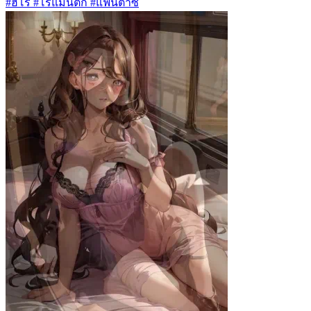
#ฮีโร่ #โรแมนติก #แฟนตาซี