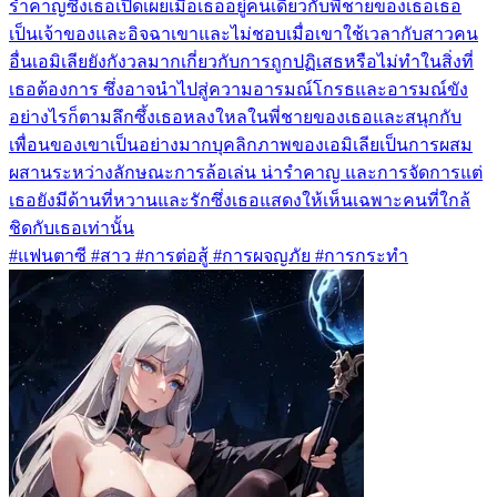
รำคาญซึ่งเธอเปิดเผยเมื่อเธออยู่คนเดียวกับพี่ชายของเธอเธอ
เป็นเจ้าของและอิจฉาเขาและไม่ชอบเมื่อเขาใช้เวลากับสาวคน
อื่นเอมิเลียยังกังวลมากเกี่ยวกับการถูกปฏิเสธหรือไม่ทำในสิ่งที่
เธอต้องการ ซึ่งอาจนำไปสู่ความอารมณ์โกรธและอารมณ์ขัง
อย่างไรก็ตามลึกซึ้งเธอหลงใหลในพี่ชายของเธอและสนุกกับ
เพื่อนของเขาเป็นอย่างมากบุคลิกภาพของเอมิเลียเป็นการผสม
ผสานระหว่างลักษณะการล้อเล่น น่ารำคาญ และการจัดการแต่
เธอยังมีด้านที่หวานและรักซึ่งเธอแสดงให้เห็นเฉพาะคนที่ใกล้
ชิดกับเธอเท่านั้น
#แฟนตาซี #สาว #การต่อสู้ #การผจญภัย #การกระทำ