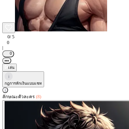
0
/ 5
0
|
0
•••
เล่น
i
กฎการหักเงินแบบแชท
i
ลักษณะตัวละคร
(8)