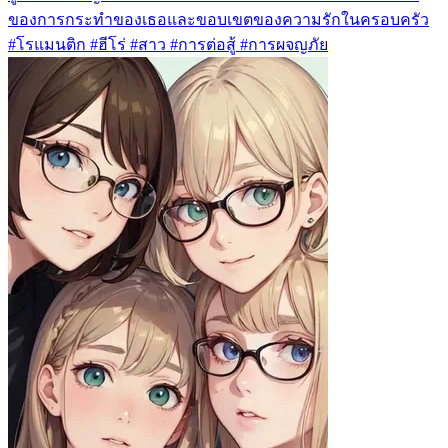
ของการกระทำของเธอและขอบเขตของความรักในครอบครัว
#โรแมนติก #ฮีโร่ #สาว #การต่อสู้ #การผจญภัย