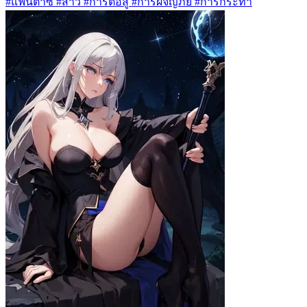
#แฟนตาซี #สาว #การต่อสู้ #การผจญภัย #การกระทำ