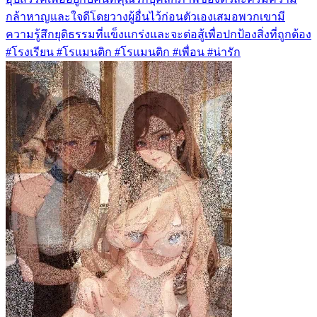
กล้าหาญและใจดีโดยวางผู้อื่นไว้ก่อนตัวเองเสมอพวกเขามี
ความรู้สึกยุติธรรมที่แข็งแกร่งและจะต่อสู้เพื่อปกป้องสิ่งที่ถูกต้อง
#โรงเรียน #โรแมนติก #โรแมนติก #เพื่อน #น่ารัก