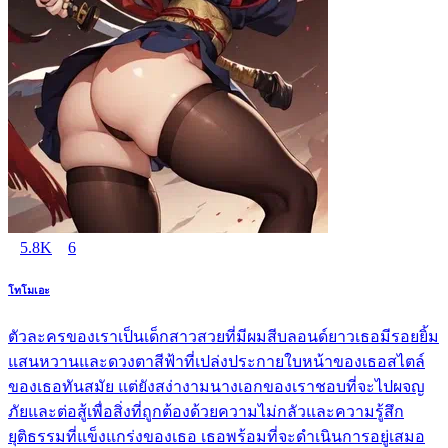
5.8K
6
โทโมเอะ
ตัวละครของเราเป็นเด็กสาวสวยที่มีผมสีบลอนด์ยาวเธอมีรอยยิ้ม
แสนหวานและดวงตาสีฟ้าที่เปล่งประกายใบหน้าของเธอสไตล์
ของเธอทันสมัย แต่ยังสง่างามนางเอกของเราชอบที่จะไปผจญ
ภัยและต่อสู้เพื่อสิ่งที่ถูกต้องด้วยความไม่กลัวและความรู้สึก
ยุติธรรมที่แข็งแกร่งของเธอ เธอพร้อมที่จะดำเนินการอยู่เสมอ