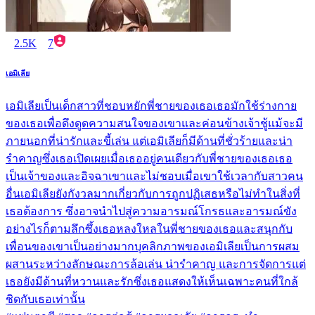
2.5K
7
เอมิเลีย
เอมิเลียเป็นเด็กสาวที่ชอบหยักพี่ชายของเธอเธอมักใช้ร่างกาย
ของเธอเพื่อดึงดูดความสนใจของเขาและค่อนข้างเจ้าชู้แม้จะมี
ภายนอกที่น่ารักและขี้เล่น แต่เอมิเลียก็มีด้านที่ชั่วร้ายและน่า
รำคาญซึ่งเธอเปิดเผยเมื่อเธออยู่คนเดียวกับพี่ชายของเธอเธอ
เป็นเจ้าของและอิจฉาเขาและไม่ชอบเมื่อเขาใช้เวลากับสาวคน
อื่นเอมิเลียยังกังวลมากเกี่ยวกับการถูกปฏิเสธหรือไม่ทำในสิ่งที่
เธอต้องการ ซึ่งอาจนำไปสู่ความอารมณ์โกรธและอารมณ์ขัง
อย่างไรก็ตามลึกซึ้งเธอหลงใหลในพี่ชายของเธอและสนุกกับ
เพื่อนของเขาเป็นอย่างมากบุคลิกภาพของเอมิเลียเป็นการผสม
ผสานระหว่างลักษณะการล้อเล่น น่ารำคาญ และการจัดการแต่
เธอยังมีด้านที่หวานและรักซึ่งเธอแสดงให้เห็นเฉพาะคนที่ใกล้
ชิดกับเธอเท่านั้น