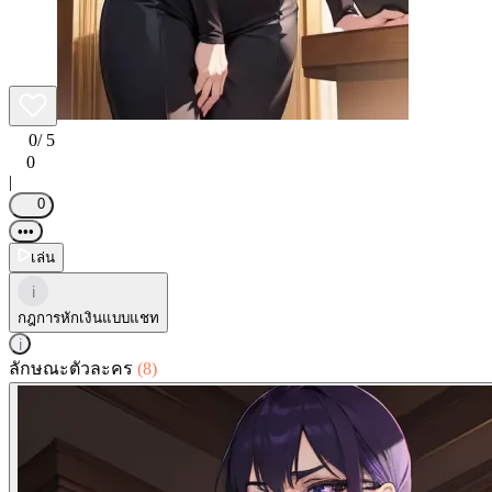
0
/ 5
0
|
0
•••
เล่น
i
กฎการหักเงินแบบแชท
i
ลักษณะตัวละคร
(8)