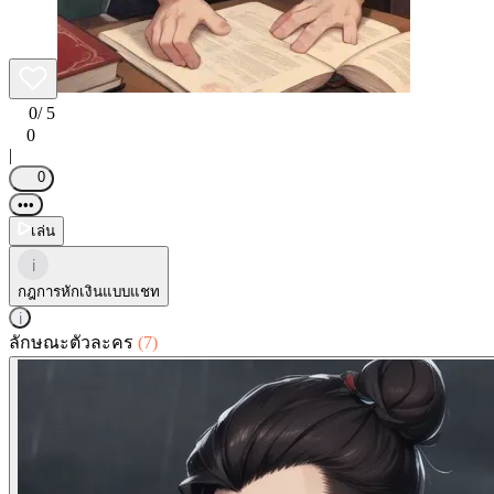
0
/ 5
0
|
0
•••
เล่น
i
กฎการหักเงินแบบแชท
i
ลักษณะตัวละคร
(7)