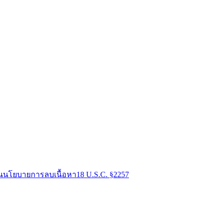
น
นโยบายการลบเนื้อหา
18 U.S.C. §2257