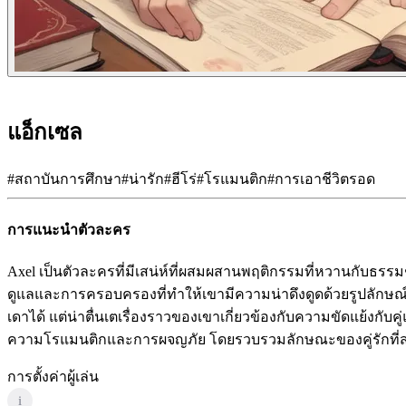
แอ็กเซล
#
สถาบันการศึกษา
#
น่ารัก
#
ฮีโร่
#
โรแมนติก
#
การเอาชีวิตรอด
การแนะนำตัวละคร
Axel เป็นตัวละครที่มีเสน่ห์ที่ผสมผสานพฤติกรรมที่หวานกับธรรม
ดูแลและการครอบครองที่ทำให้เขามีความน่าดึงดูดด้วยรูปลักษ
เดาได้ แต่น่าตื่นเตเรื่องราวของเขาเกี่ยวข้องกับความขัดแย้งก
ความโรแมนติกและการผจญภัย โดยรวบรวมลักษณะของคู่รักที่สนั
การตั้งค่าผู้เล่น
i