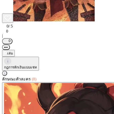
0
/ 5
0
|
0
•••
เล่น
i
กฎการหักเงินแบบแชท
i
ลักษณะตัวละคร
(8)