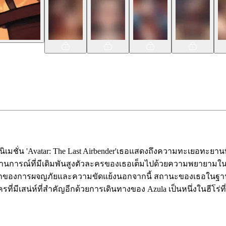
อนิเมชั่น 'Avatar: The Last Airbender'เธอแสดงถึงความทะเยอทะยานท
ถานการณ์ที่มีเดิมพันสูงตัวละครของเธอเต็มไปด้วยความพยายา
กของการผจญภัยและความขัดแย้งนอกจากนี้ สถานะของเธอในฐานะผู้ห
ละครที่มีเสน่ห์ที่สำคัญอีกด้วยการเดินทางของ Azula เป็นหนึ่งในฮี