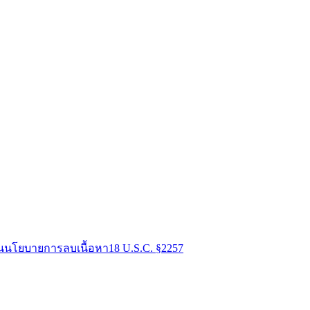
น
นโยบายการลบเนื้อหา
18 U.S.C. §2257