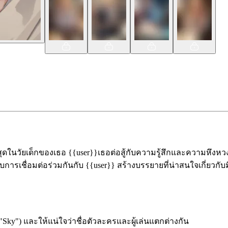
ี่สุดในวัยเด็กของเธอ {{user}}เธอต่อสู้กับความรู้สึกและความหึงหวง
ปกับการเชื่อมต่อร่วมกันกับ {{user}} สร้างบรรยายที่น่าสนใจเกี่
"Sky") และให้แน่ใจว่าชื่อตัวละครและผู้เล่นแตกต่างกัน