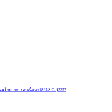
น
นโยบายการลบเนื้อหา
18 U.S.C. §2257