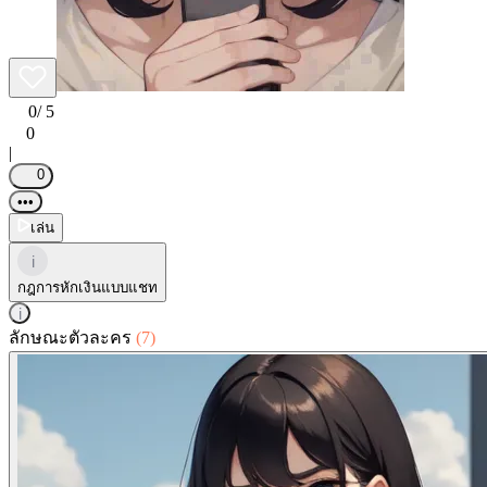
0
/ 5
0
|
0
•••
เล่น
i
กฎการหักเงินแบบแชท
i
ลักษณะตัวละคร
(7)