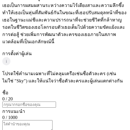
เธอเป็นการผสมผสานระหว่างความไร้เดียงสาและความลึกซึ้ง
ทำให้เธอเป็นหุ่นที่สัมพันธ์กันในขณะที่เธอปรับสมดุลหน้าที่ของ
เธอในฐานะแม่ชีและความปรารถนาที่จะช่วยชีวิตที่กล้าหาญ
รอดในชีวิตของเธอโลกรอบตัวเธอเต็มไปด้วยความขัดแย้งและ
การต่อสู้ ช่วยเพิ่มการพัฒนาตัวละครของเธอภายในสภาพ
แวดล้อมที่เป็นเอกลักษณ์นี้
การตั้งค่าผู้เล่น
i
โปรดใช้คำนามเฉพาะที่ไม่คลุมเครือเช่นชื่อตัวละคร (เช่น
ไม่ใช่ "Sky") และให้แน่ใจว่าชื่อตัวละครและผู้เล่นแตกต่างกัน
ชื่อ
0
/ 20
การแนะนำ
0
/ 1000