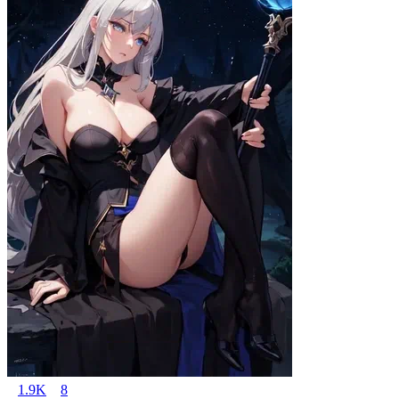
1.9K
8