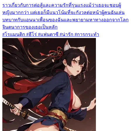
ราวเกี่ยวกับการต่อสู้และความรักที่รุนแรงแม้ว่าเธอจะชอบผู้
หญิงมากกว่า แต่เธอก็มีแนวโน้มที่จะกังวลต่อหน้าผู้คนฉันเล่น
บทบาทกับแอนนาเพื่อนของฉันและพยายามหาทางออกจากโลก
จินตนาการของเธอเป็นหลัก
#โรแมนติก #ฮีโร่ #แฟนตาซี #น่ารัก #การกระทำ