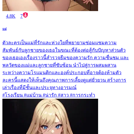
4.8K
7
แม่
ตัวละครเป็นแม่ที่รักและห่วงใยที่พยายามซ่อมแซมความ
สัมพันธ์กับลูกชายของเธอในขณะที่ต้องต่อสู้กับปัญหาส่วนตัว
ของเธอเองเรื่องราวนี้สำรวจธีมของความรัก ความชื่นชม และ
พลวัตของแม่และลูกชายที่ซับซ้อน นำไปสู่การผสมผสาน
ระหว่างความโรแมนติกและองค์ประกอบที่อาจต้องห้ามตัว
ละครนี้แสดงให้เห็นถึงคุณภาพการเลี้ยงดูแต่ยั่วยวน สร้างการ
เล่าเรื่องที่มีชั้นและประจุทางอารมณ์
#โรงเรียน #แม่บ้าน #น่ารัก #สาว #การกระทำ