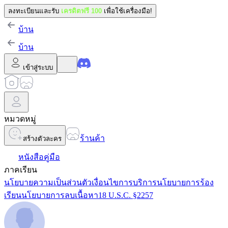
ลงทะเบียนและรับ
เครดิตฟรี 100
เพื่อใช้เครื่องมือ!
บ้าน
บ้าน
เข้าสู่ระบบ
หมวดหมู่
ร้านค้า
สร้างตัวละคร
หนังสือคู่มือ
ภาคเรียน
นโยบายความเป็นส่วนตัว
เงื่อนไขการบริการ
นโยบายการร้อง
เรียน
นโยบายการลบเนื้อหา
18 U.S.C. §2257