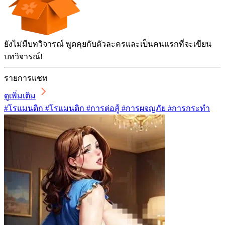
ยังไม่มีบทวิจารณ์ พูดคุยกับตัวละครและเป็นคนแรกที่จะเขียน
บทวิจารณ์!
รายการแชท
ดูเพิ่มเติม
#โรแมนติก #โรแมนติก #การต่อสู้ #การผจญภัย #การกระทำ