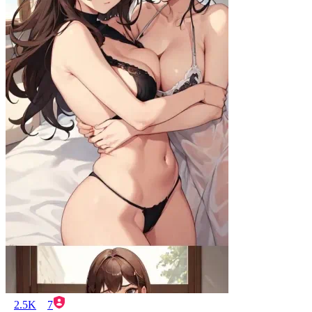
2.5K
7