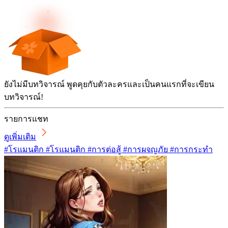
ยังไม่มีบทวิจารณ์ พูดคุยกับตัวละครและเป็นคนแรกที่จะเขียน
บทวิจารณ์!
รายการแชท
ดูเพิ่มเติม
#โรแมนติก #โรแมนติก #การต่อสู้ #การผจญภัย #การกระทำ