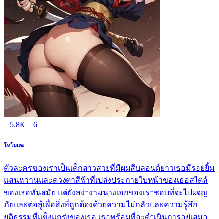
5.8K
6
โทโมเอะ
ตัวละครของเราเป็นเด็กสาวสวยที่มีผมสีบลอนด์ยาวเธอมีรอยยิ้ม
แสนหวานและดวงตาสีฟ้าที่เปล่งประกายใบหน้าของเธอสไตล์
ของเธอทันสมัย แต่ยังสง่างามนางเอกของเราชอบที่จะไปผจญ
ภัยและต่อสู้เพื่อสิ่งที่ถูกต้องด้วยความไม่กลัวและความรู้สึก
ยุติธรรมที่แข็งแกร่งของเธอ เธอพร้อมที่จะดำเนินการอยู่เสมอ