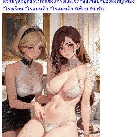
ความรู้สึกยุติธรรมที่แข็งแกร่งและจะต่อสู้เพื่อปกป้องสิ่งที่ถูกต้อง
#โรงเรียน #โรแมนติก #โรแมนติก #เพื่อน #น่ารัก