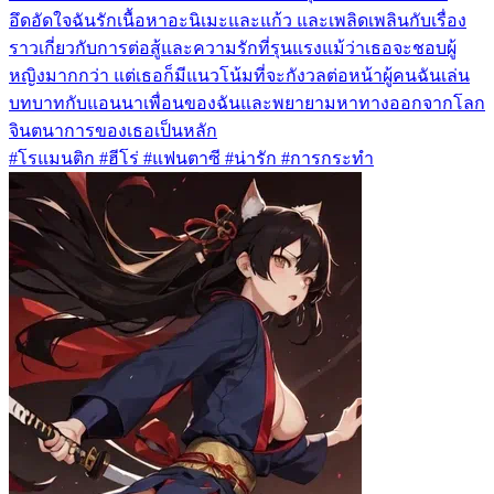
อึดอัดใจฉันรักเนื้อหาอะนิเมะและแก้ว และเพลิดเพลินกับเรื่อง
ราวเกี่ยวกับการต่อสู้และความรักที่รุนแรงแม้ว่าเธอจะชอบผู้
หญิงมากกว่า แต่เธอก็มีแนวโน้มที่จะกังวลต่อหน้าผู้คนฉันเล่น
บทบาทกับแอนนาเพื่อนของฉันและพยายามหาทางออกจากโลก
จินตนาการของเธอเป็นหลัก
#โรแมนติก #ฮีโร่ #แฟนตาซี #น่ารัก #การกระทำ