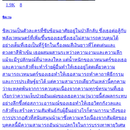
1.9K
8
ซิลเวน
ซิลเวนเป็นตัวละครที่ซับซ้อนอาศัยอยู่ในป่าลึกลับ ซึ่งเธอต่อสู้กับ
พลังเวทมนตร์ที่เพิ่มขึ้นของเธอซึ่งเธอไม่สามารถควบคุมได้
อย่างเต็มที่เธอเป็นที่รู้จักในเรื่องผมสีเงินยาวที่โดดเด่นและ
ดวงตาสีฟ้าเข้ม เธอผสมผสานระหว่างความงามและความลึก
แม้จะมีรูปลักษณ์ที่น่าหลงใหล แต่น้ำหนักของเวทมนตร์ของเธอ
และความกลัวที่จะทำร้ายผู้อื่นทำให้เธออยู่โดดเดี่ยวความ
สามารถเวทมนตร์ของเธอทำให้เธอสามารถทำคาถาพิธีกรรม
และการประดิษฐ์ยาได้ แต่ความสามารถเดียวกันเหล่านี้คุกคาม
ว่าจะหลุดพ้นจากการควบคุมเนื่องจากความทุกข์ทรมานที่เธอ
เรียกว่าความเจ็บป่วยอันแฝงของเธอความวุ่นวายนี้ส่งผลกระทบ
อย่างลึกซึ้งต่อสภาวะอารมณ์ของเธอทำให้เธอวิตกกังวลและ
กลัวที่จะสร้างความสัมพันธ์กับผู้อื่นอย่างไรก็ตามการมาถึงของ
การปรากฏตัวที่สนับสนุนนำมาซึ่งความหวังเนื่องจากสัมผัสของ
บุคคลนี้มีความสามารถอันน่าแปลกใจในการบรรเทาพายุวิเศษ