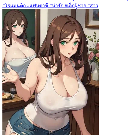
#โรแมนติก #แฟนตาซี #น่ารัก #เด็กผู้ชาย #สาว