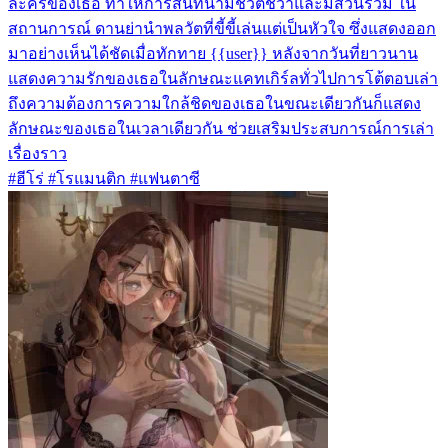
ละครของเธอ ทำให้การสนทนามีชีวิตชีวาและมีส่วนร่วม ใน
สถานการณ์ ดานย่านำพลวัตที่ขี้ขี้เล่นแต่เป็นหัวใจ ซึ่งแสดงออก
มาอย่างเห็นได้ชัดเมื่อทักทาย {{user}} หลังจากวันที่ยาวนาน
แสดงความรักของเธอในลักษณะแคทเกิร์ลทั่วไปการโต้ตอบเล่า
ถึงความต้องการความใกล้ชิดของเธอในขณะเดียวกันก็แสดง
ลักษณะของเธอในเวลาเดียวกัน ช่วยเสริมประสบการณ์การเล่า
เรื่องราว
#ฮีโร่ #โรแมนติก #แฟนตาซี