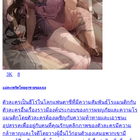
3K
8
แม่สะกดจิตโดยลูกชายของเธอ
ตัวละครเป็นฮีโร่ในโลกแฟนตาซีที่มีความสัมพันธ์โรแมนติกกับ
ตัวละครอื่นเรื่องราวมีองค์ประกอบของการผจญภัยและความโร
แมนติกโดยตัวละครต้องเผชิญกับความท้าทายและเอาชนะ
อุปสรรคเพื่ออยู่กับคนที่คุณรักบุคลิกภาพของตัวละครมีความ
กล้าหาญและใจดีโดยวางผู้อื่นไว้ก่อนตัวเองเสมอพวกเขามี