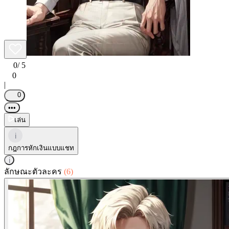
0
/ 5
0
|
0
•••
เล่น
i
กฎการหักเงินแบบแชท
i
ลักษณะตัวละคร
(6)