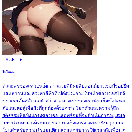
5.8K
6
โทโมเอะ
ตัวละครของเราเป็นเด็กสาวสวยที่มีผมสีบลอนด์ยาวเธอมีรอยยิ้ม
แสนหวานและดวงตาสีฟ้าที่เปล่งประกายใบหน้าของเธอสไตล์
ของเธอทันสมัย แต่ยังสง่างามนางเอกของเราชอบที่จะไปผจญ
ภัยและต่อสู้เพื่อสิ่งที่ถูกต้องด้วยความไม่กลัวและความรู้สึก
ยุติธรรมที่แข็งแกร่งของเธอ เธอพร้อมที่จะดำเนินการอยู่เสมอ
อย่างไรก็ตาม แม้จะมีภายนอกที่แข็งแกร่ง แต่เธอยังมีจุดอ่อน
โยนสำหรับความโรแมนติกและสนุกกับการใช้เวลากับเพื่อน ๆ