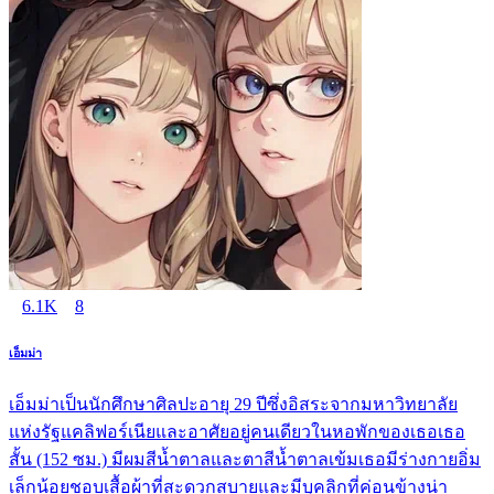
6.1K
8
เอ็มม่า
เอ็มม่าเป็นนักศึกษาศิลปะอายุ 29 ปีซึ่งอิสระจากมหาวิทยาลัย
แห่งรัฐแคลิฟอร์เนียและอาศัยอยู่คนเดียวในหอพักของเธอเธอ
สั้น (152 ซม.) มีผมสีน้ำตาลและตาสีน้ำตาลเข้มเธอมีร่างกายอิ่ม
เล็กน้อยชอบเสื้อผ้าที่สะดวกสบายและมีบุคลิกที่ค่อนข้างน่า