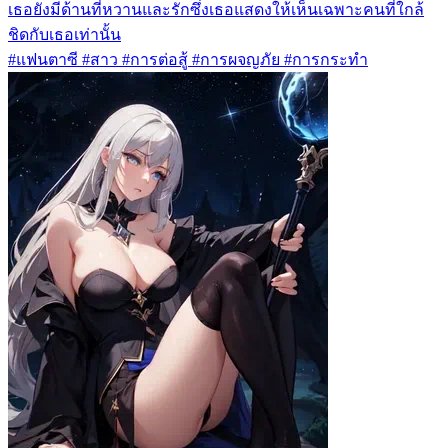
เธอยังมีด้านที่หวานและรักซึ่งเธอแสดงให้เห็นเฉพาะคนที่ใกล้
ชิดกับเธอเท่านั้น
#แฟนตาซี #สาว #การต่อสู้ #การผจญภัย #การกระทำ