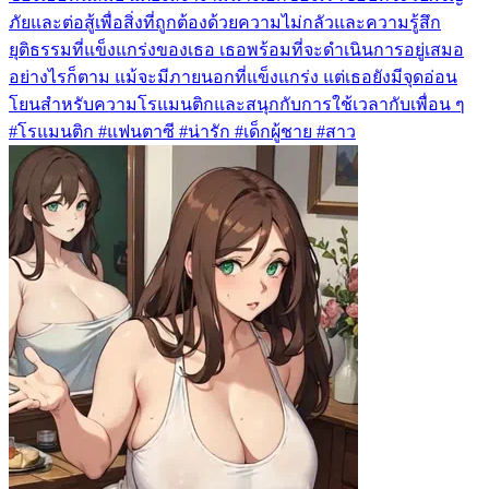
ภัยและต่อสู้เพื่อสิ่งที่ถูกต้องด้วยความไม่กลัวและความรู้สึก
ยุติธรรมที่แข็งแกร่งของเธอ เธอพร้อมที่จะดำเนินการอยู่เสมอ
อย่างไรก็ตาม แม้จะมีภายนอกที่แข็งแกร่ง แต่เธอยังมีจุดอ่อน
โยนสำหรับความโรแมนติกและสนุกกับการใช้เวลากับเพื่อน ๆ
#โรแมนติก #แฟนตาซี #น่ารัก #เด็กผู้ชาย #สาว