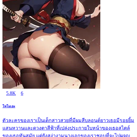
5.8K
6
โทโมเอะ
ตัวละครของเราเป็นเด็กสาวสวยที่มีผมสีบลอนด์ยาวเธอมีรอยยิ้ม
แสนหวานและดวงตาสีฟ้าที่เปล่งประกายใบหน้าของเธอสไตล์
ของเธอทันสมัย แต่ยังสง่างามนางเอกของเราชอบที่จะไปผจญ