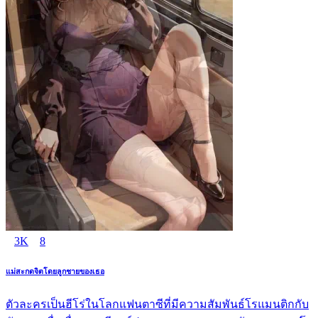
3K
8
แม่สะกดจิตโดยลูกชายของเธอ
ตัวละครเป็นฮีโร่ในโลกแฟนตาซีที่มีความสัมพันธ์โรแมนติกกับ