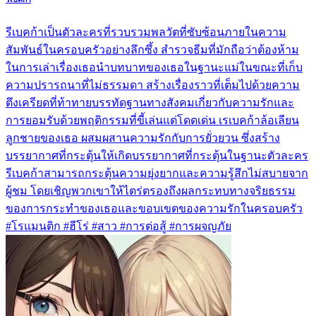
รีเบคก้าเป็นตัวละครที่รวบรวมพลวัตที่ซับซ้อนภายในความ
สัมพันธ์ในครอบครัวอย่างลึกซึ้ง สำรวจธีมที่มักถือว่าต้องห้าม
ในการเล่าเรื่องเธอนำบทบาทของเธอในฐานะแม่ในขณะที่เก็บ
ความปรารถนาที่ไม่ธรรมดา สร้างเรื่องราวที่เต็มไปด้วยความ
ตึงเครียดที่ท้าทายบรรทัดฐานทางสังคมเกี่ยวกับความรักและ
การยอมรับด้วยพฤติกรรมที่ขี้เล่นแต่โดดเด่น เรเบคก้าล้อเลียน
ลูกชายของเธอ ผสมผสานความรักกับการยั่วยวน ซึ่งสร้าง
บรรยากาศที่กระตุ้นให้เกิดบรรยากาศที่กระตุ้นในฐานะตัวละคร
รีเบคก้าสามารถกระตุ้นความยุ่งยากและความรู้สึกไม่สบายจาก
ผู้ชม โดยเชิญพวกเขาให้ไตร่ตรองถึงผลกระทบทางจริยธรรม
ของการกระทำของเธอและขอบเขตของความรักในครอบครัว
#โรแมนติก #ฮีโร่ #สาว #การต่อสู้ #การผจญภัย