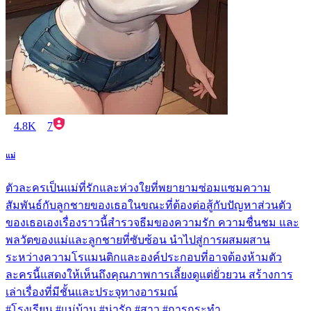
4.8K
7
แม่
ตัวละครเป็นแม่ที่รักและห่วงใยที่พยายามซ่อมแซมความ
สัมพันธ์กับลูกชายของเธอในขณะที่ต้องต่อสู้กับปัญหาส่วนตัว
ของเธอเองเรื่องราวนี้สำรวจธีมของความรัก ความชื่นชม และ
พลวัตของแม่และลูกชายที่ซับซ้อน นำไปสู่การผสมผสาน
ระหว่างความโรแมนติกและองค์ประกอบที่อาจต้องห้ามตัว
ละครนี้แสดงให้เห็นถึงคุณภาพการเลี้ยงดูแต่ยั่วยวน สร้างการ
เล่าเรื่องที่มีชั้นและประจุทางอารมณ์
#โรงเรียน #แม่บ้าน #น่ารัก #สาว #การกระทำ