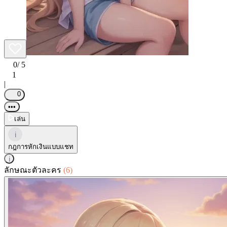
0
/ 5
1
|
0
•••
เล่น
i
กฎการหักเงินแบบแชท
i
ลักษณะตัวละคร
(6)