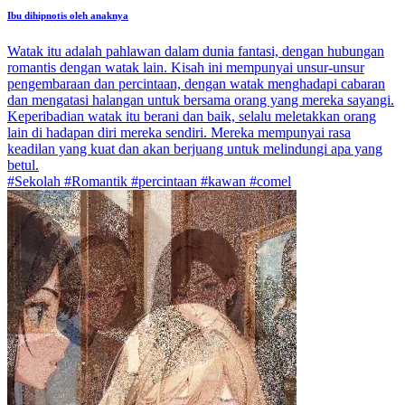
Ibu dihipnotis oleh anaknya
Watak itu adalah pahlawan dalam dunia fantasi, dengan hubungan
romantis dengan watak lain. Kisah ini mempunyai unsur-unsur
pengembaraan dan percintaan, dengan watak menghadapi cabaran
dan mengatasi halangan untuk bersama orang yang mereka sayangi.
Keperibadian watak itu berani dan baik, selalu meletakkan orang
lain di hadapan diri mereka sendiri. Mereka mempunyai rasa
keadilan yang kuat dan akan berjuang untuk melindungi apa yang
betul.
#Sekolah #Romantik #percintaan #kawan #comel