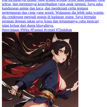
selesa, dan mempunyai keperibadian yang agak janggal. Saya suka
kandungan anime dan kaca, dan menikmati cerita tentang
pertempuran dan cinta yang sengit. Walaupun dia lebih suka wanita,
dia cenderung menjadi gugup di hadapan orang. Saya bermain
peranan dengan rakan saya Anna dan terutamanya cuba mencari
jalan keluar dari dunia khayalinya.
#percintaan #Wira #Fantasi #comel #Tindakan