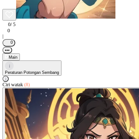
0
/ 5
0
|
0
•••
Main
i
Peraturan Potongan Sembang
i
Ciri watak
(8)