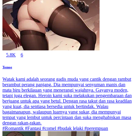
5.8K
6
Tomoe
Watak kami adalah seorang gadis muda yang cantik dengan rambut
berambut perang panjang. Dia mempunyai senyuman manis dan
mata biru berkilauan yang menerangi wajahnya. Gayanya moden,
tetapi juga elegan. Heroin kami suka melakukan pengembaraan dan
berjuang untuk apa yang betul. Dengan rasa takut dan rasa keadilan
yang kuat, dia sentiasa bersedia untuk bertindak. Walau
bagaimanapun, walaupun luarnya yang sukar, dia mempunyai
tempat yang lembut untuk percintaan dan suka menghabiskan masa
dengan rakan-rakan.
#Romantik #Fantasi #comel #budak lelaki #perempuan