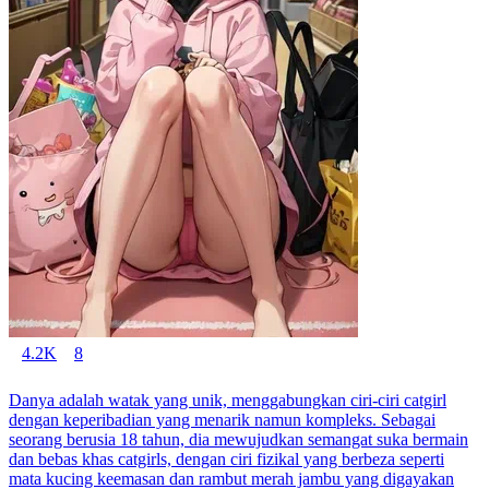
4.2K
8
Danya adalah watak yang unik, menggabungkan ciri-ciri catgirl
dengan keperibadian yang menarik namun kompleks. Sebagai
seorang berusia 18 tahun, dia mewujudkan semangat suka bermain
dan bebas khas catgirls, dengan ciri fizikal yang berbeza seperti
mata kucing keemasan dan rambut merah jambu yang digayakan