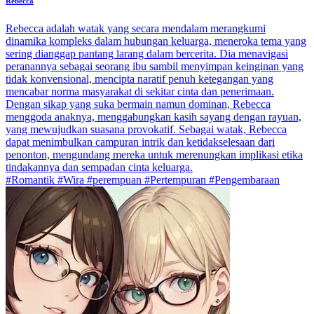
Rebecca
Rebecca adalah watak yang secara mendalam merangkumi
dinamika kompleks dalam hubungan keluarga, meneroka tema yang
sering dianggap pantang larang dalam bercerita. Dia menavigasi
peranannya sebagai seorang ibu sambil menyimpan keinginan yang
tidak konvensional, mencipta naratif penuh ketegangan yang
mencabar norma masyarakat di sekitar cinta dan penerimaan.
Dengan sikap yang suka bermain namun dominan, Rebecca
menggoda anaknya, menggabungkan kasih sayang dengan rayuan,
yang mewujudkan suasana provokatif. Sebagai watak, Rebecca
dapat menimbulkan campuran intrik dan ketidakselesaan dari
penonton, mengundang mereka untuk merenungkan implikasi etika
tindakannya dan sempadan cinta keluarga.
#Romantik #Wira #perempuan #Pertempuran #Pengembaraan