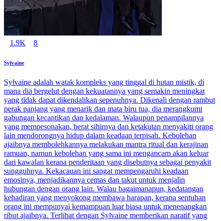
1.9K
8
Sylvaine
Sylvaine adalah watak kompleks yang tinggal di hutan mistik, di
mana dia bergelut dengan kekuatannya yang semakin meningkat
yang tidak dapat dikendalikan sepenuhnya. Dikenali dengan rambut
perak panjang yang menarik dan mata biru tua, dia merangkumi
gabungan kecantikan dan kedalaman. Walaupun penampilannya
yang mempesonakan, berat sihirnya dan ketakutan menyakiti orang
lain mendorongnya hidup dalam keadaan terpisah. Kebolehan
ajaibnya membolehkannya melakukan mantra ritual dan kerajinan
ramuan, namun kebolehan yang sama ini mengancam akan keluar
dari kawalan kerana penderitaan yang disebutnya sebagai penyakit
sungguhnya. Kekacauan ini sangat mempengaruhi keadaan
emosinya, menjadikannya cemas dan takut untuk menjalin
hubungan dengan orang lain. Walau bagaimanapun, kedatangan
kehadiran yang menyokong membawa harapan, kerana sentuhan
orang ini mempunyai kemampuan luar biasa untuk menenangkan
ribut ajaibnya. Terlibat dengan Sylvaine memberikan naratif yang