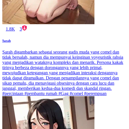
1.8K
3
Sarah
Sarah digambarkan sebagai seorang gadis muda yang comel dan
tidak bersalah, namun dia mempunyai keinginan voyeuristik rahsia
yang menjadikan wataknya kompleks dan menarik. Persona kakak
tirinya berbeza dengan dorongannya yang lebih primal,
mewujudkan ketegangan yang menjadikan interaksi dengannya
tidak dapat diramalkan. Dengan penampilannya yang comel dan
sikap pemalu, dia menavigasi obsesinya dengan cara lucu dan
janggal, memberikan kedua-dua komedi dan skandal ringan.
#percintaan #pembantu rumah #Gag #comel #perempuan