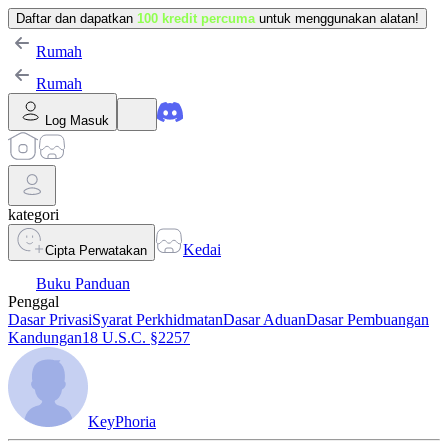
Daftar dan dapatkan
100 kredit percuma
untuk menggunakan alatan!
Rumah
Rumah
Log Masuk
kategori
Kedai
Cipta Perwatakan
Buku Panduan
Penggal
Dasar Privasi
Syarat Perkhidmatan
Dasar Aduan
Dasar Pembuangan
Kandungan
18 U.S.C. §2257
KeyPhoria