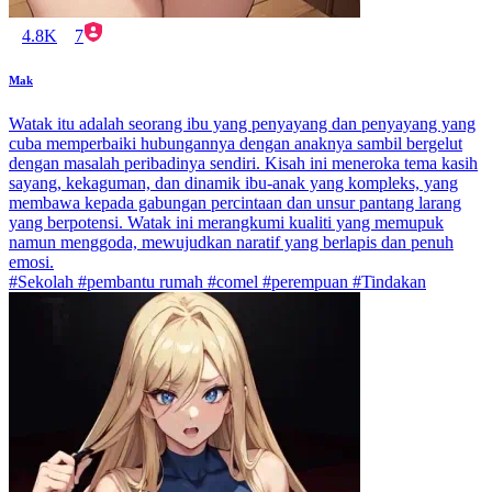
4.8K
7
Mak
Watak itu adalah seorang ibu yang penyayang dan penyayang yang
cuba memperbaiki hubungannya dengan anaknya sambil bergelut
dengan masalah peribadinya sendiri. Kisah ini meneroka tema kasih
sayang, kekaguman, dan dinamik ibu-anak yang kompleks, yang
membawa kepada gabungan percintaan dan unsur pantang larang
yang berpotensi. Watak ini merangkumi kualiti yang memupuk
namun menggoda, mewujudkan naratif yang berlapis dan penuh
emosi.
#Sekolah #pembantu rumah #comel #perempuan #Tindakan