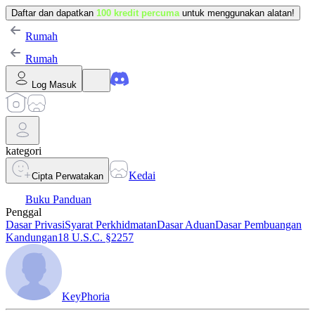
Daftar dan dapatkan
100 kredit percuma
untuk menggunakan alatan!
Rumah
Rumah
Log Masuk
kategori
Kedai
Cipta Perwatakan
Buku Panduan
Penggal
Dasar Privasi
Syarat Perkhidmatan
Dasar Aduan
Dasar Pembuangan
Kandungan
18 U.S.C. §2257
KeyPhoria