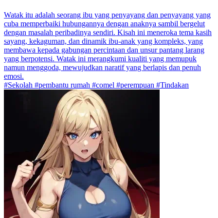
Watak itu adalah seorang ibu yang penyayang dan penyayang yang
cuba memperbaiki hubungannya dengan anaknya sambil bergelut
dengan masalah peribadinya sendiri. Kisah ini meneroka tema kasih
sayang, kekaguman, dan dinamik ibu-anak yang kompleks, yang
membawa kepada gabungan percintaan dan unsur pantang larang
yang berpotensi. Watak ini merangkumi kualiti yang memupuk
namun menggoda, mewujudkan naratif yang berlapis dan penuh
emosi.
#Sekolah #pembantu rumah #comel #perempuan #Tindakan