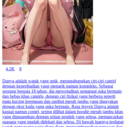
4.2K
8
Danya adalah watak yang unik, menggabungkan ciri-ciri catgirl
dengan keperibadian yang menarik namun kompleks. Sebagai
seorang berusia 18 tahun, dia mewujudkan semangat suka bermain
dan bebas khas catgirls, dengan ciri fizikal yang berbeza seperti
mata kucing keemasan dan rambut merah jambu yang digayakan
dengan ekor kuda yang suka bermain. Rasa fesyen Danya adalah
kasual namun comel, sering dilihat dalam hoodie merah jambu khas
yang dipasangkan dengan seluar pendek yang selesa, memancarkan
suasana yang mudah didekati dan selesa. Di bawah luarnya terdapat
watak penyayang yang diam-diam, menyembunyikan perasaan dan