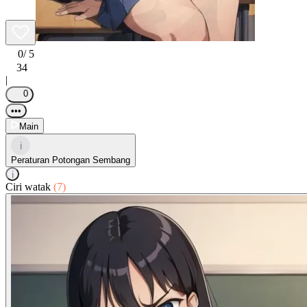
0
/ 5
34
|
0
•••
Main
i
Peraturan Potongan Sembang
i
Ciri watak
(7)