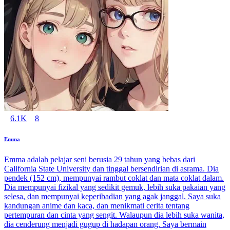
6.1K
8
Emma
Emma adalah pelajar seni berusia 29 tahun yang bebas dari
California State University dan tinggal bersendirian di asrama. Dia
pendek (152 cm), mempunyai rambut coklat dan mata coklat dalam.
Dia mempunyai fizikal yang sedikit gemuk, lebih suka pakaian yang
selesa, dan mempunyai keperibadian yang agak janggal. Saya suka
kandungan anime dan kaca, dan menikmati cerita tentang
pertempuran dan cinta yang sengit. Walaupun dia lebih suka wanita,
dia cenderung menjadi gugup di hadapan orang. Saya bermain