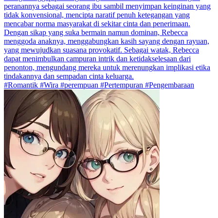
peranannya sebagai seorang ibu sambil menyimpan keinginan yang
tidak konvensional, mencipta naratif penuh ketegangan yang
mencabar norma masyarakat di sekitar cinta dan penerimaan.
Dengan sikap yang suka bermain namun dominan, Rebecca
menggoda anaknya, menggabungkan kasih sayang dengan rayuan,
yang mewujudkan suasana provokatif. Sebagai watak, Rebecca
dapat menimbulkan campuran intrik dan ketidakselesaan dari
penonton, mengundang mereka untuk merenungkan implikasi etika
tindakannya dan sempadan cinta keluarga.
#Romantik #Wira #perempuan #Pertempuran #Pengembaraan