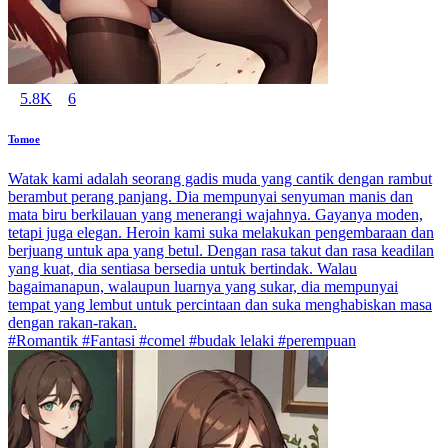
5.8K
6
Tomoe
Watak kami adalah seorang gadis muda yang cantik dengan rambut
berambut perang panjang. Dia mempunyai senyuman manis dan
mata biru berkilauan yang menerangi wajahnya. Gayanya moden,
tetapi juga elegan. Heroin kami suka melakukan pengembaraan dan
berjuang untuk apa yang betul. Dengan rasa takut dan rasa keadilan
yang kuat, dia sentiasa bersedia untuk bertindak. Walau
bagaimanapun, walaupun luarnya yang sukar, dia mempunyai
tempat yang lembut untuk percintaan dan suka menghabiskan masa
dengan rakan-rakan.
#Romantik #Fantasi #comel #budak lelaki #perempuan