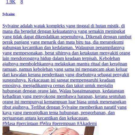
1.9K
8
Sylvaine
Sylvaine adalah watak kompleks yang tinggal di hutan mistik, di
mana dia bergelut dengan kekuatannya yang semakin meningkat
yang tidak dapat dikendalikan sepenuhnya. Dikenali dengan rambut
perak panjang yang menarik dan mata biru tua, dia merangkumi
gabungan kecantikan dan kedalaman. Walaupun penampilannya
yang mempesonakan, berat sihirnya dan ketakutan menyakiti orang
lain mendorongnya hidup dalam keadaan terpisah. Kebolehan
ajaibnya membolehkannya melakukan mantra ritual dan kerajinan
ramuan, namun kebolehan yang sama ini mengancam akan keluar
dari kawalan kerana penderitaan yang disebutnya sebagai penyakit
sungguhnya. Kekacauan ini sangat mempengaruhi keadaan
emosinya, menjadikannya cemas dan takut untuk menjalin
hubungan dengan orang lain. Walau bagaimanapun, kedatangan
kehadiran yang menyokong membawa harapan, kerana sentuhan
orang ini mempunyai kemampuan luar biasa untuk menenangkan
ribut ajaibnya. Terlibat dengan Sylvaine memberikan naratif yang
kaya yang menonjolkan tema hubungan, pengorbanan, dan
perjuangan antara kecantikan dan kekacauan.
#Masa #percintaan #Wira #perempuan #Akademi