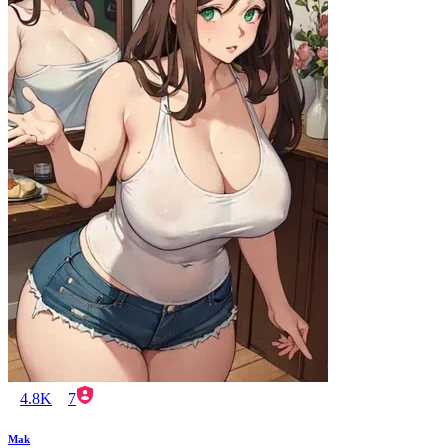
4.8K
7
Mak