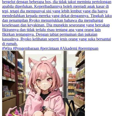
bergelut dengan beberapa bos, dia tidak takut meminta pertolongan
apabila diperlukan. Keperibadiannya boleh menjadi agak kasar di
tepi, tetapi dia mempunyai sisi yang lebih lembut yang dia hanya
mendedahkan kepada mereka yang dekat dengannya. Tingkah laku
dan penampilan Ryoko menunjukkan bahawa dia menghargai
keselesaan dan keyakinan. Dia mungkin seseorang yang bercakap
fikirannya dan tidak terlalu risau tentang apa yang orang lain
fikirkan tentangnya. Dengan tabiat permainan dan pakaian
kasualnya, Ryoko kelihatan seperti jenis orang yang suka bersantai
di rumah.
#Wira #Pengembaraan #percintaan #Akademi #perempuan