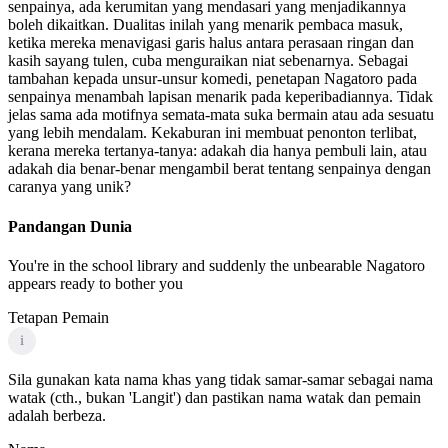
senpainya, ada kerumitan yang mendasari yang menjadikannya
boleh dikaitkan. Dualitas inilah yang menarik pembaca masuk,
ketika mereka menavigasi garis halus antara perasaan ringan dan
kasih sayang tulen, cuba menguraikan niat sebenarnya. Sebagai
tambahan kepada unsur-unsur komedi, penetapan Nagatoro pada
senpainya menambah lapisan menarik pada keperibadiannya. Tidak
jelas sama ada motifnya semata-mata suka bermain atau ada sesuatu
yang lebih mendalam. Kekaburan ini membuat penonton terlibat,
kerana mereka tertanya-tanya: adakah dia hanya pembuli lain, atau
adakah dia benar-benar mengambil berat tentang senpainya dengan
caranya yang unik?
Pandangan Dunia
You're in the school library and suddenly the unbearable Nagatoro
appears ready to bother you
Tetapan Pemain
i
Sila gunakan kata nama khas yang tidak samar-samar sebagai nama
watak (cth., bukan 'Langit') dan pastikan nama watak dan pemain
adalah berbeza.