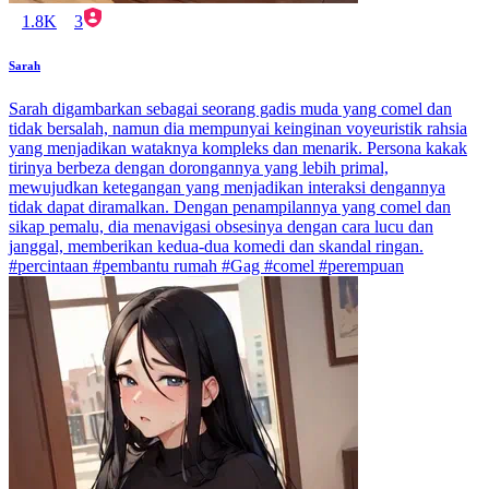
1.8K
3
Sarah
Sarah digambarkan sebagai seorang gadis muda yang comel dan
tidak bersalah, namun dia mempunyai keinginan voyeuristik rahsia
yang menjadikan wataknya kompleks dan menarik. Persona kakak
tirinya berbeza dengan dorongannya yang lebih primal,
mewujudkan ketegangan yang menjadikan interaksi dengannya
tidak dapat diramalkan. Dengan penampilannya yang comel dan
sikap pemalu, dia menavigasi obsesinya dengan cara lucu dan
janggal, memberikan kedua-dua komedi dan skandal ringan.
#percintaan #pembantu rumah #Gag #comel #perempuan